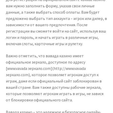
вам нужно заполнить форму, указав свои личные
Casino en ligne qui accepte MasterCard : aperçu et options
данные, а также выбрать способ оплаты. Вам будет
предложено выбрать тип аккаунта – игрок или дилер, в
Casino LolaJack – Slot Games and Table Game Selection
зависимости от вашего предпочтения. После
регистрации вы сможете войти на сайт, используя ваш
Casino Mad Slots – Creating an Account and Getting
логин и пароль, и начать играть в различные игры,
Started
включая слоты, карточные игры и рулетку.
Важно отметить, что вавада казино имеет
Casino Mafia – Überblick über Spiele und verfügbare
официальное зеркало, доступное по адресу
Kategorien
[www.vavada зеркало.com](http://www.vavada
зеркало.com), которое позволяет игрокам доступ к
Casino mobile : aperçu complet et options au Luxembourg
играм, даже если официальный сайт заблокирован в
вашей стране. Вам также доступны рабочие зеркала,
Casino no ADM con licenza internazionale: guida ai metodi
которые позволяют игрокам играть в игры, не завися
di pagamento e prelievi rapidi
от блокировки официального сайта.
Casino non AAMS recensioni: guida pratica per scegliere il
Вавада казино – это надежное и безопасное онлайн-