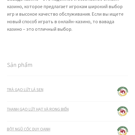
miglior sito, bonus e sicurezza
казино, которое предлагает игрокам широкий выбор
игр и высокое качество обслуживания. Если вы ищете
Casino non AAMS sicuri: guida alla verifica dell’account
новый способ играть в онлайн-казино, то вавада
passo passo
казино – это отличный выбор.
Casino NV – logowanie i dostęp do konta kasyna online
Casino Online Ireland account verification guide
Sản phẩm
Casino online stranieri login: guida passo passo e metodi
TRÀ GẠO LỨT LÁ SEN
Casino online v Česku – žebříček nových online kasin
Casino Pelican – jak działa platforma i jak zacząć grać
THANH GẠO LỨT HẠT VÀ RONG BIỂN
Casino Pelican – wpłaty i wypłaty pieniędzy krok po kroku
BỘT NGŨ CỐC DUY OANH