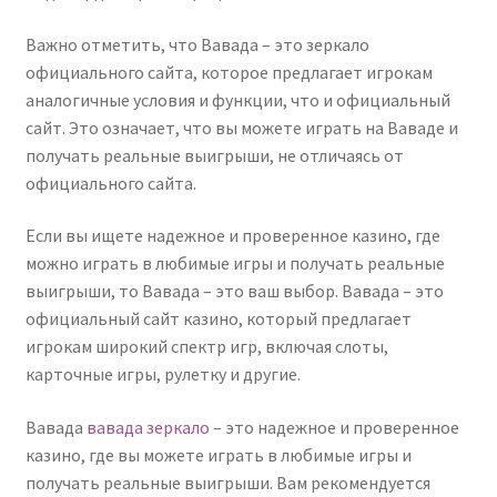
Apple Pay Casino Bonus: complete gids voor Nederlandse
spelers
Важно отметить, что Вавада – это зеркало
официального сайта, которое предлагает игрокам
Asia MD88 Malaysia – Panduan Daftar, Bonus Selamat
аналогичные условия и функции, что и официальный
Datang & Cara Main
сайт. Это означает, что вы можете играть на Ваваде и
получать реальные выигрыши, не отличаясь от
B7 Casino — Login, Welkomstbonus 100% tot €450 en 250
официального сайта.
FS
Если вы ищете надежное и проверенное казино, где
можно играть в любимые игры и получать реальные
Banazaibet casino to‘lov usullari – O‘zbekistonda tez va
выигрыши, то Вавада – это ваш выбор. Вавада – это
xavfsiz pul olish
официальный сайт казино, который предлагает
игрокам широкий спектр игр, включая слоты,
Bedste casino uden MitID – trin for trin guide til hurtig
карточные игры, рулетку и другие.
registrering, bonus og betaling
Вавада
вавада зеркало
– это надежное и проверенное
Beep Beep Kasyno online – cechy charakterystyczne
казино, где вы можете играть в любимые игры и
получать реальные выигрыши. Вам рекомендуется