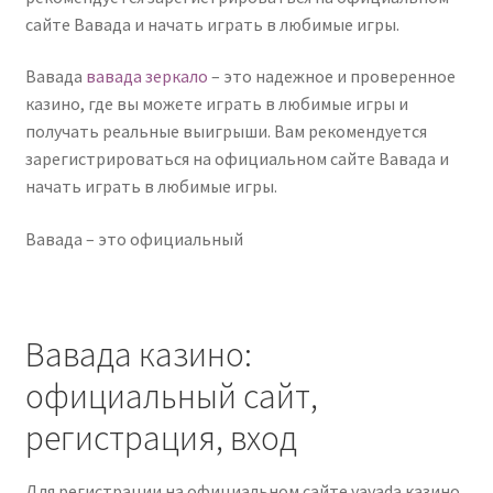
сайте Вавада и начать играть в любимые игры.
Casibom – casino giriş ve bahis sitesi
Вавада
вавада зеркало
– это надежное и проверенное
Casibom Resmi Giriş Sayfası – ​2026 Casibom casino
казино, где вы можете играть в любимые игры и
получать реальные выигрыши. Вам рекомендуется
зарегистрироваться на официальном сайте Вавада и
Casino Aphrodite en France – création de compte et
начать играть в любимые игры.
premiers pas sur la plateforme
Вавада – это официальный
Casino Bitcoin bono: visión general y opciones
Casino Cleobetra en España: guía completa de bonos,
pagos y seguridad
Вавада казино:
официальный сайт,
Casino Dracula – Platform Features and Online Gaming
Experience
регистрация, вход
Casino en ligne Golden Panda – Service client
Для регистрации на официальном сайте vavada казино