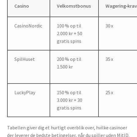
Come registrarsi a un casino online europeo con bonus di
Casino
Velkomstbonus
Wagering‑kra
benvenuto: guida passo passo
Cómo verificar tu cuenta en Mafia Casino paso a paso
CasinoNordic
100 % op til
30 x
2.000 kr + 50
gratis spins
Compte joueur : méthodes de paiement et retraits rapides
au Luxembourg
SpilHuset
200 % op til
35 x
Crash Games in Australia: Why They’re Popular Among
1.500 kr
Aussie Gamblers
Cresus casino en ligne en France – Bonus
LuckyPlay
150 % op til
25 x
3.000 kr + 30
Cricket Road aplikacja – przewodnik po bezpieczeństwie i
gratis spins
ochronie danych
Tabellen giver dig et hurtigt overblik over, hvilke casinoer
Cricket Road gra online – kroki i metody gry
der leverer de bedste betingelser, når du spiller uden MitID.