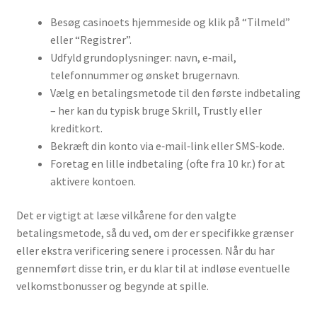
Besøg casinoets hjemmeside og klik på “Tilmeld”
Bizzo Casino – bezpečné platby a rychlé výběry
eller “Registrer”.
Udfyld grundoplysninger: navn, e‑mail,
Book of RA 10 online spielen: App‑ und Mobile‑Guide für
telefonnummer og ønsket brugernavn.
deutsche Spieler
Vælg en betalingsmetode til den første indbetaling
– her kan du typisk bruge Skrill, Trustly eller
Boomerang casino game steps and methods
kreditkort.
Bekræft din konto via e‑mail‑link eller SMS‑kode.
Foretag en lille indbetaling (ofte fra 10 kr.) for at
Boomerangbet casino recenze 2024 – bonusy, registrace,
aktivere kontoen.
výběry a mobilní aplikace
Det er vigtigt at læse vilkårene for den valgte
Buitenlandse casino’s voor Nederlandse spelers –
betalingsmetode, så du ved, om der er specifikke grænser
Vergelijking en ranking van de beste online casino’s
eller ekstra verificering senere i processen. Når du har
gennemført disse trin, er du klar til at indløse eventuelle
Buitenlandse goksites voor spelers uit Nederland –
velkomstbonusser og begynde at spille.
Vergelijking van slots en live casinospellen