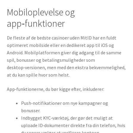
Casino Pelican – jak działa platforma i jak zacząć grać
Mobiloplevelse og
Casino Pelican – wpłaty i wypłaty pieniędzy krok po kroku
app‑funktioner
Casino senza documenti con bonus attivi: guida pratica a
De fleste af de bedste casinoer uden MitID har en fuldt
bonus, registrazione veloce e app mobile
optimeret mobilside eller en dedikeret app til iOS og
Android. Mobilplatformen giver dig adgang til de samme
Casino Smash – Responsible Gaming and Account
spil, bonusser og betalingsmuligheder som
Management
desktop‑versionen, men med den ekstra bekvemmelighed,
at du kan spille hvor som helst.
Casino uden dansk licens: komplet guide til bonus,
App‑funktionerne, du bør kigge efter, inkluderer:
betaling og sikkerhed
Push‑notifikationer om nye kampagner og
Casino uden om Rofus – guide til bonus, betaling,
bonusser.
mobilapp og sikkerhed for danske spillere
Indbygget KYC‑værktøj, der gør det muligt at
uploade ID‑dokumenter direkte fra din telefon, hvis
Casino uden Rofus – komplet guide til danske spillere
du senere vælger at verificere kontoen.