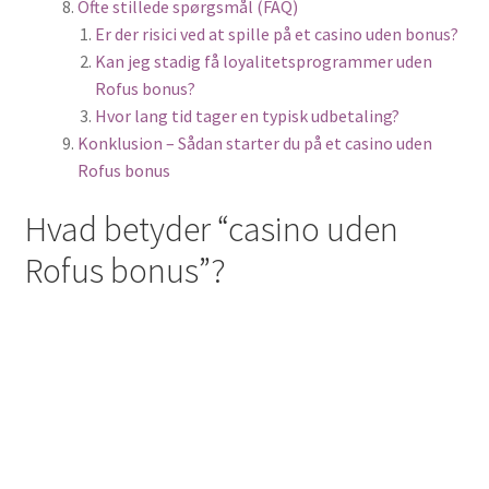
Ofte stillede spørgsmål (FAQ)
Apple Pay Casino Bonus: complete gids voor Nederlandse
Er der risici ved at spille på et casino uden bonus?
spelers
Kan jeg stadig få loyalitetsprogrammer uden
Rofus bonus?
Asia MD88 Malaysia – Panduan Daftar, Bonus Selamat
Hvor lang tid tager en typisk udbetaling?
Datang & Cara Main
Konklusion – Sådan starter du på et casino uden
Rofus bonus
B7 Casino — Login, Welkomstbonus 100% tot €450 en 250
FS
Hvad betyder “casino uden
Rofus bonus”?
Banazaibet casino to‘lov usullari – O‘zbekistonda tez va
xavfsiz pul olish
Bedste casino uden MitID – trin for trin guide til hurtig
registrering, bonus og betaling
Beep Beep Kasyno online – cechy charakterystyczne