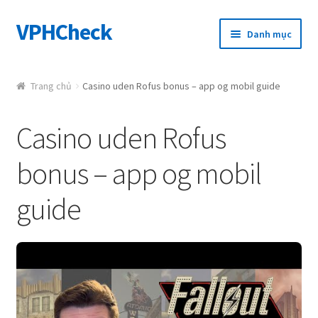
VPHCheck
Đi
Chuyển
Danh mục
đến
đến
Điều
nội
Trang chủ
hướng
dung
Trang chủ
Casino uden Rofus bonus – app og mobil guide
1Win – Official Site for Sports Betting and Casino – Bonus
Up to ₹100,000
Casino uden Rofus
1win — скачать приложение букмекерской конторы
bonus – app og mobil
guide
1Win Giriş Türkiye’de Online Casino
1Win onlayn kazino O‘zbekistonda – hisobni tekshirish
jarayoni
1xbet apk download: guía completa y opciones para
usuarios en Chile