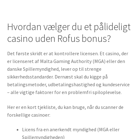
Spieler
Hvordan vælger du et pålideligt
Bitcoin online kasino bonustiedot: tervetuliaisbonus,
kierrätysvaatimukset ja nostot
casino uden Rofus bonus?
Bitcoin promo code payment methods guide for New
Det første skridt er at kontrollere licensen. Et casino, der
Zealand players
er licenseret af Malta Gaming Authority (MGA) eller den
danske Spillemyndighed, lever op til strenge
Bitcoin promo kód – kroky a metódy pre slovenských
sikkerhedsstandarder. Dernæst skal du kigge på
hráčov
betalingsmetoder, udbetalingshastighed og kundeservice
– alle vigtige faktorer for en problemfri spiloplevelse.
Bitcoin promocijska koda: koraki in metode za slovenske
igralce
Her er en kort tjekliste, du kan bruge, når du scanner de
forskellige casinoer:
Bizzo Casino – bezpečné platby a rychlé výběry
Licens fra en anerkendt myndighed (MGA eller
Book of RA 10 online spielen: App‑ und Mobile‑Guide für
Spillemyndigheden)