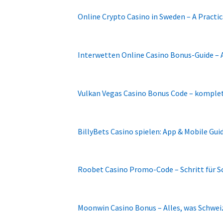
Online Crypto Casino in Sweden – A Practic
Interwetten Online Casino Bonus-Guide –
Vulkan Vegas Casino Bonus Code – komplet
BillyBets Casino spielen: App & Mobile Guid
Roobet Casino Promo-Code – Schritt für Sc
Moonwin Casino Bonus – Alles, was Schwei