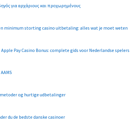
οδηγός για αρχάριους και προχωρημένους
n minimum storting casino uitbetaling: alles wat je moet weten
Apple Pay Casino Bonus: complete gids voor Nederlandse spelers
on AAMS
smetoder og hurtige udbetalinger
nder du de bedste danske casinoer