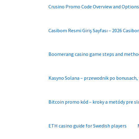
Crusino Promo Code Overview and Option
Casibom Resmi Giriş Sayfası – ​2026 Casibo
Boomerang casino game steps and metho
Kasyno Solana – przewodnik po bonusach,
Bitcoin promo kód – kroky a metódy pre s
ETH casino guide for Swedish players