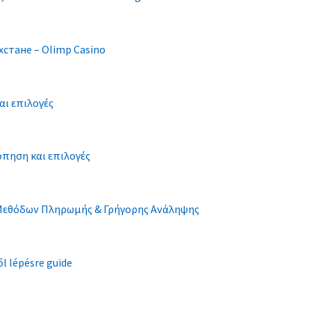
стане – Olimp Casino
αι επιλογές
όπηση και επιλογές
ς Μεθόδων Πληρωμής & Γρήγορης Ανάληψης
l lépésre guide