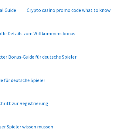
al Guide
Crypto casino promo code what to know
 Alle Details zum Willkommensbonus
ter Bonus‑Guide für deutsche Spieler
e für deutsche Spieler
hritt zur Registrierung
zer Spieler wissen müssen