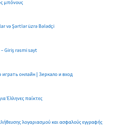
ός μπόνους
ar və Şərtlər üzrə Bələdçi
 Giriş rəsmi sayt
 играть онлайн | Зеркало и вход
για Έλληνες παίκτες
παλήθευσης λογαριασμού και ασφαλούς εγγραφής