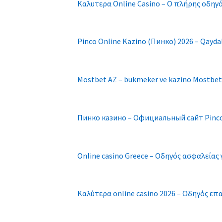
Καλυτερα Online Casino – Ο πλήρης οδηγ
Pinco Online Kazino (Пинко) 2026 – Qaydal
Mostbet AZ – bukmeker ve kazino Mostbet –
Пинко казино – Официальный сайт Pinco
Online casino Greece – Οδηγός ασφαλείας 
Καλύτερα online casino 2026 – Οδηγός ε