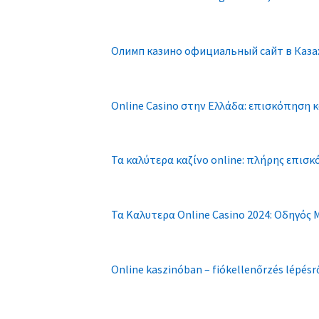
Олимп казино официальный сайт в Казах
Online Casino στην Ελλάδα: επισκόπηση κ
Τα καλύτερα καζίνο online: πλήρης επισκ
Τα Καλυτερα Online Casino 2024: Οδηγό
Online kaszinóban – fiókellenőrzés lépésrő