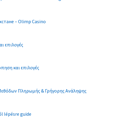
стане – Olimp Casino
αι επιλογές
όπηση και επιλογές
ς Μεθόδων Πληρωμής & Γρήγορης Ανάληψης
l lépésre guide