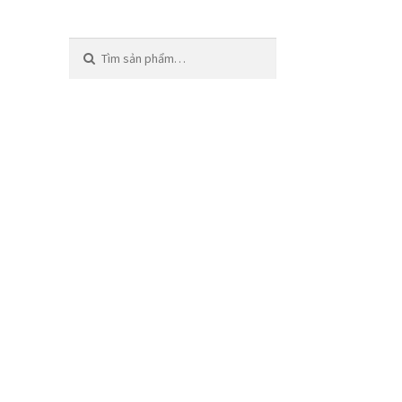
Tìm
kiếm
cho: