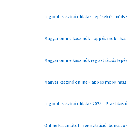
Legjobb kaszinó oldalak: lépések és móds
Magyar online kaszinók – app és mobil ha
Magyar online kaszinók regisztrációs lép
Magyar kaszinó online – app és mobil has
Legjobb kaszinó oldalak 2025 – Praktikus
Online kaszinótól – regisztráció, bónuszo