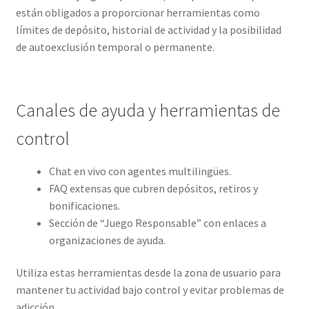
están obligados a proporcionar herramientas como
límites de depósito, historial de actividad y la posibilidad
Dragonia Casino Online w Polsce – Kompletny Przewodnik
de autoexclusión temporal o permanente.
po Grach, Płatnościach i Obsłudze
Dragonia Online Casino Dostępne w Polsce – Dostawcy
Gier i Kategorie Casino
Canales de ayuda y herramientas de
control
DudeSpin Suomi rekisteröitymisopas – näin luot tilin
muutamassa minuutissa
Chat en vivo con agentes multilingües.
FAQ extensas que cubren depósitos, retiros y
EliteSpin en France : bonus, jeux, paiements et sécurité
bonificaciones.
Sección de “Juego Responsable” con enlaces a
ETH casino guide for Swedish players
organizaciones de ayuda.
Ethereum promo code steps and methods for Dutch
Utiliza estas herramientas desde la zona de usuario para
players
mantener tu actividad bajo control y evitar problemas de
adicción.