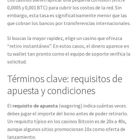
miglior sito, bonus e sicurezza
0,0005 y 0,001 BTC) para cubrir los costos de la red. Sin
embargo, esta tasa es significativamente menor que las
Casino non AAMS sicuri: guida alla verifica dell’account
que cobran los bancos por transferencias internacionales.
passo passo
Si buscas la mayor rapidez, elige un casino que ofrezca
Casino NV – logowanie i dostęp do konta kasyna online
“retiro instantáneo”. En estos casos, el dinero aparece en
tu wallet tan pronto como el equipo de soporte verifica la
Casino Online Ireland account verification guide
solicitud.
Términos clave: requisitos de
Casino online stranieri login: guida passo passo e metodi
apuesta y condiciones
Casino online v Česku – žebříček nových online kasin
El
requisito de apuesta
(wagering) indica cuántas veces
Casino Pelican – jak działa platforma i jak zacząć grać
debes jugar el importe del bono antes de poder retirarlo.
Un requisito típico en los casinos Bitcoin es de 20x a 40x,
Casino Pelican – wpłaty i wypłaty pieniędzy krok po kroku
aunque algunos sitios promocionan 10x como oferta de
lanzamiento.