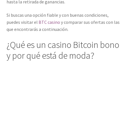
hasta la retirada de ganancias.
Apple Pay Casino Bonus: complete gids voor Nederlandse
spelers
Si buscas una opción fiable y con buenas condiciones,
puedes visitar el
BTC casino
y comparar sus ofertas con las
Asia MD88 Malaysia – Panduan Daftar, Bonus Selamat
que encontrarás a continuación.
Datang & Cara Main
¿Qué es un casino Bitcoin bono
B7 Casino — Login, Welkomstbonus 100% tot €450 en 250
y por qué está de moda?
FS
Banazaibet casino to‘lov usullari – O‘zbekistonda tez va
xavfsiz pul olish
Bedste casino uden MitID – trin for trin guide til hurtig
registrering, bonus og betaling
Beep Beep Kasyno online – cechy charakterystyczne