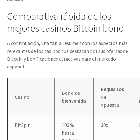
F1 Casino dla Polski – Obsługa klienta i dostępne metody
Comparativa rápida de los
kontaktu
mejores casinos Bitcoin bono
Fancy Fruits online spielen in Deutschland – Ihr
kompletter Leitfaden
A continuación, una tabla resumen con los aspectos más
relevantes de los casinos que destacan por sus ofertas de
Flagman Casino Opinie w Polsce – Ocena Platformy, Gier i
Bitcoin y bonificaciones atractivas para el mercado
Płatności
español.
Fontan Casino Bonus dla polskich graczy – Bonus
powitalny i promocje dla nowych użytkowników
Requisitos
Bono de
Casino
de
bienvenida
Fontan Casino w Polsce – Dostawcy oprogramowania i
apuesta
wybór gier kasynowych
BitSpin
100 %
30x
Free Spins Bonuses for Australian Slot Players: How to
hasta
Find, Claim & Maximise Value in 2024