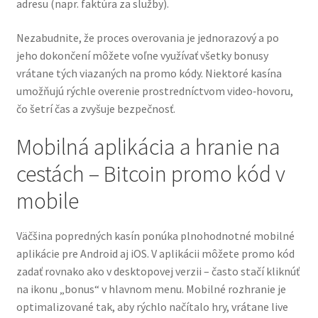
adresu (napr. faktúra za služby).
miglior sito, bonus e sicurezza
Nezabudnite, že proces overovania je jednorazový a po
Casino non AAMS sicuri: guida alla verifica dell’account
jeho dokončení môžete voľne využívať všetky bonusy
passo passo
vrátane tých viazaných na promo kódy. Niektoré kasína
umožňujú rýchle overenie prostredníctvom video‑hovoru,
Casino NV – logowanie i dostęp do konta kasyna online
čo šetrí čas a zvyšuje bezpečnosť.
Casino Online Ireland account verification guide
Mobilná aplikácia a hranie na
cestách – Bitcoin promo kód v
Casino online stranieri login: guida passo passo e metodi
mobile
Casino online v Česku – žebříček nových online kasin
Väčšina popredných kasín ponúka plnohodnotné mobilné
Casino Pelican – jak działa platforma i jak zacząć grać
aplikácie pre Android aj iOS. V aplikácii môžete promo kód
zadať rovnako ako v desktopovej verzii – často stačí kliknúť
Casino Pelican – wpłaty i wypłaty pieniędzy krok po kroku
na ikonu „bonus“ v hlavnom menu. Mobilné rozhranie je
optimalizované tak, aby rýchlo načítalo hry, vrátane live