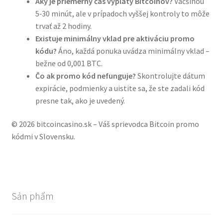
Aký je priemerný čas výplaty Bitcoinov?
Väčšinou
5‑30 minút, ale v prípadoch vyššej kontroly to môže
Chicken Road – Slot di casinò online che offre emozioni
trvať až 2 hodiny.
infinite con galline che attraversano la strada
Existuje minimálny vklad pre aktiváciu promo
kódu?
Áno, každá ponuka uvádza minimálny vklad –
Clubhouse Casino Review: A Practical Guide for Canadian
bežne od 0,001 BTC.
Players
Čo ak promo kód nefunguje?
Skontrolujte dátum
expirácie, podmienky a uistite sa, že ste zadali kód
Códigos de bonificación Zoccer: registro paso a paso y
presne tak, ako je uvedený.
activación del bonus
© 2026 bitcoincasino.sk – Váš sprievodca Bitcoin promo
Columbus Deluxe kostenlos – Schritte und Methoden für
kódmi v Slovensku.
deutsche Spieler
Come registrarsi a un casino online europeo con bonus di
benvenuto: guida passo passo
Sản phẩm
Cómo verificar tu cuenta en Mafia Casino paso a paso