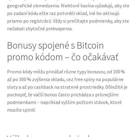
geografické obmedzenia. Niektoré kasína vyžadujú, aby ste
Spieler
po zadaní kódu ešte raz potvrdili vklad, iné ho aktivujú
priamo po registrácii. Vždy si prečítajte podmienky, aby ste
Bitcoin online kasino bonustiedot: tervetuliaisbonus,
nečakali zbytočné prekvapenia.
kierrätysvaatimukset ja nostot
Bonusy spojené s Bitcoin
Bitcoin promo code payment methods guide for New
promo kódom – čo očakávať
Zealand players
Bitcoin promo kód – kroky a metódy pre slovenských
Promo kódy môžu prinášať rôzne typy bonusov, od 100 %
hráčov
až po 300 % zvýšenia vkladu, cez free spiny na populárne
sloty a až po cashback na stratené prostriedky. Dôležité je
pochopiť, že väčší bonus často prichádza s prísnejšími
Bitcoin promocijska koda: koraki in metode za slovenske
podmienkami – napríklad vyšším počtom stávok, ktoré
igralce
musíte splniť.
Bizzo Casino – bezpečné platby a rychlé výběry
Book of RA 10 online spielen: App‑ und Mobile‑Guide für