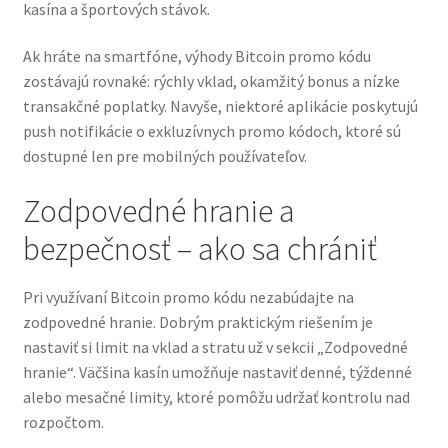
kasína a športových stávok.
Casino senza documenti con bonus attivi: guida pratica a
bonus, registrazione veloce e app mobile
Ak hráte na smartfóne, výhody Bitcoin promo kódu
zostávajú rovnaké: rýchly vklad, okamžitý bonus a nízke
Casino Smash – Responsible Gaming and Account
transakčné poplatky. Navyše, niektoré aplikácie poskytujú
Management
push notifikácie o exkluzívnych promo kódoch, ktoré sú
dostupné len pre mobilných používateľov.
Casino uden dansk licens: komplet guide til bonus,
betaling og sikkerhed
Zodpovedné hranie a
bezpečnosť – ako sa chrániť
Casino uden om Rofus – guide til bonus, betaling,
mobilapp og sikkerhed for danske spillere
Pri využívaní Bitcoin promo kódu nezabúdajte na
Casino uden Rofus – komplet guide til danske spillere
zodpovedné hranie. Dobrým praktickým riešením je
nastaviť si limit na vklad a stratu už v sekcii „Zodpovedné
hranie“. Väčšina kasín umožňuje nastaviť denné, týždenné
Casino uden Rofus bonus – alt du skal vide i 2026
alebo mesačné limity, ktoré pomôžu udržať kontrolu nad
rozpočtom.
Casino uden Rofus bonus – app og mobil guide