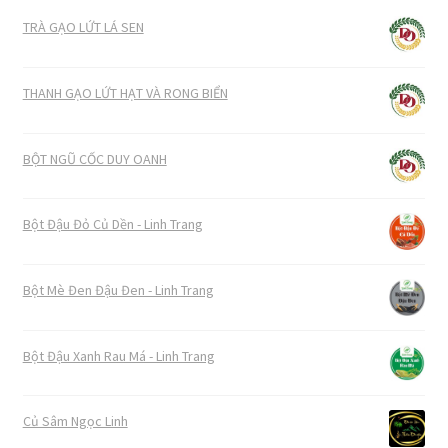
Compte joueur : méthodes de paiement et retraits rapides
TRÀ GẠO LỨT LÁ SEN
au Luxembourg
THANH GẠO LỨT HẠT VÀ RONG BIỂN
Crash Games in Australia: Why They’re Popular Among
Aussie Gamblers
BỘT NGŨ CỐC DUY OANH
Cresus casino en ligne en France – Bonus
Bột Đậu Đỏ Củ Dền - Linh Trang
Cricket Road aplikacja – przewodnik po bezpieczeństwie i
ochronie danych
Bột Mè Đen Đậu Đen - Linh Trang
Cricket Road gra online – kroki i metody gry
Bột Đậu Xanh Rau Má - Linh Trang
Cricket Road pobierz – jak przejść rejestrację w kilku
prostych krokach
Củ Sâm Ngọc Linh
Crusino Promo Code Overview and Options