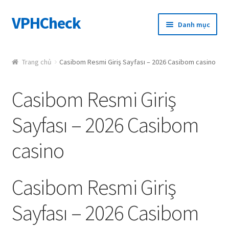
VPHCheck
Đi
Chuyển
Danh mục
đến
đến
Điều
nội
Trang chủ
hướng
dung
Trang chủ
Casibom Resmi Giriş Sayfası – ​2026 Casibom casino
1Win – Official Site for Sports Betting and Casino – Bonus
Up to ₹100,000
Casibom Resmi Giriş
1win — скачать приложение букмекерской конторы
Sayfası – ​2026 Casibom
casino
1Win Giriş Türkiye’de Online Casino
1Win onlayn kazino O‘zbekistonda – hisobni tekshirish
Casibom Resmi Giriş
jarayoni
Sayfası – ​2026 Casibom
1xbet apk download: guía completa y opciones para
usuarios en Chile