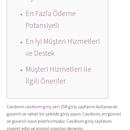
7Slots Casino – 7Slots Casino giriş
En Fazla Ödeme
Potansiyeli
7Slots Casino – Bonus ve Promosyonlar
En İyi Müşteri Hizmetleri
AlterSpin kasino – mobiilisovelluksen ja mobiilikäytön
opas
ve Destek
amunra Casino No‑Deposit‑Bonus: Sicherheits‑Guide für
Müşteri Hizmetleri ile
deutsche Spieler
İlgili Öneriler
Aphrodite Casino en France – guide complet des jeux,
paiements et services
Casibom
casibom giriş yeri
158 giriş sayfasını kullanarak
Aphrodite Casino France – délais de paiement et
güvenli ve rahat bir şekilde giriş yapın. Casibom, en güncel
traitement des transactions
ve güvenli oyun platformudur. Casibom giriş sayfasını
ziyaret edin ve güncel oyunları deneyin.