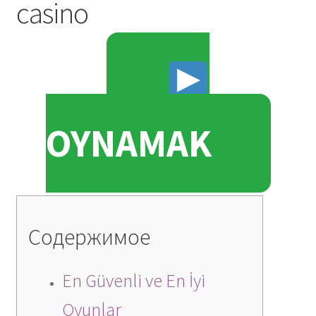
casino
1xBet online casino Türkiye’de – oyun seçenekleri
1xBet Türkiye’de – kayıt ve giriş işlemleri
22Bet – online kasino v České republice
OYNAMAK
4rabet online – mobile gaming and casino access for
Indian players
7 gear casino account verificatie – zo rond je KYC af
Содержимое
7gear login – Beschikbare betaalmethoden en opname
snelheid
En Güvenli ve En İyi
7gear login guide – Quick access, security & bonuses for UK
Oyunlar
players