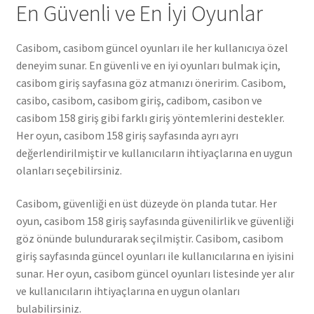
Beep Beep Kasyno online – weryfikacja konta i
En Güvenli ve En İyi Oyunlar
bezpieczeństwo danych
Casibom, casibom güncel oyunları ile her kullanıcıya özel
Berriez kasino Suomessa – opas bonuksiin, maksutapoihin
deneyim sunar. En güvenli ve en iyi oyunları bulmak için,
ja mobiiliin
casibom giriş sayfasına göz atmanızı öneririm. Casibom,
casibo, casibom, casibom giriş, cadibom, casibon ve
Best Online Casinos with Fast Withdrawals in Australia –
casibom 158 giriş gibi farklı giriş yöntemlerini destekler.
App and Mobile Guide
Her oyun, casibom 158 giriş sayfasında ayrı ayrı
değerlendirilmiştir ve kullanıcıların ihtiyaçlarına en uygun
Best Online Casinos with Free Spins for Australians: Steps
olanları seçebilirsiniz.
and Methods
Casibom, güvenliği en üst düzeyde ön planda tutar. Her
Bet-Match Casino Magyarországon – Mobil Játék
oyun, casibom 158 giriş sayfasında güvenilirlik ve güvenliği
Okostelefonon és Táblagépen
göz önünde bulundurarak seçilmiştir. Casibom, casibom
giriş sayfasında güncel oyunları ile kullanıcılarına en iyisini
sunar. Her oyun, casibom güncel oyunları listesinde yer alır
Betify Casino en Ligne | Jouez sur Betify avec 1000 €
ve kullanıcıların ihtiyaçlarına en uygun olanları
bulabilirsiniz.
BillyBets Casino spielen: App & Mobile Guide für deutsche