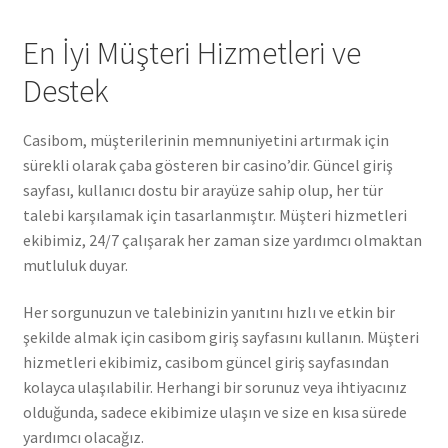
deutsche Spieler
En İyi Müşteri Hizmetleri ve
Boomerang casino game steps and methods
Destek
Boomerangbet casino recenze 2024 – bonusy, registrace,
Casibom, müşterilerinin memnuniyetini artırmak için
výběry a mobilní aplikace
sürekli olarak çaba gösteren bir casino’dir. Güncel giriş
sayfası, kullanıcı dostu bir arayüze sahip olup, her tür
Buitenlandse casino’s voor Nederlandse spelers –
talebi karşılamak için tasarlanmıştır. Müşteri hizmetleri
Vergelijking en ranking van de beste online casino’s
ekibimiz, 24/7 çalışarak her zaman size yardımcı olmaktan
mutluluk duyar.
Buitenlandse goksites voor spelers uit Nederland –
Vergelijking van slots en live casinospellen
Her sorgunuzun ve talebinizin yanıtını hızlı ve etkin bir
şekilde almak için casibom giriş sayfasını kullanın. Müşteri
Canlı Casino Siteleri – Güvenilir Liste 2026
hizmetleri ekibimiz, casibom güncel giriş sayfasından
kolayca ulaşılabilir. Herhangi bir sorunuz veya ihtiyacınız
Casibom – Casibom casino Yeni Giriş Adresi – Casibom Giriş
olduğunda, sadece ekibimize ulaşın ve size en kısa sürede
Güncel
yardımcı olacağız.