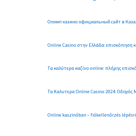
Олимп казино официальный сайт в Казах
Online Casino στην Ελλάδα: επισκόπηση κ
Τα καλύτερα καζίνο online: πλήρης επισκ
Τα Καλυτερα Online Casino 2024: Οδηγό
Online kaszinóban – fiókellenőrzés lépésrő