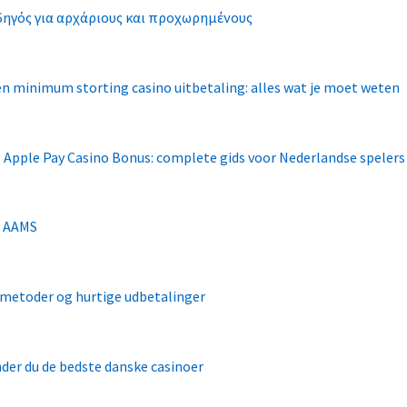
οδηγός για αρχάριους και προχωρημένους
n minimum storting casino uitbetaling: alles wat je moet weten
Apple Pay Casino Bonus: complete gids voor Nederlandse spelers
on AAMS
smetoder og hurtige udbetalinger
nder du de bedste danske casinoer