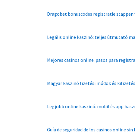
Dragobet bonuscodes registratie stappen 
Legális online kaszinó: teljes útmutató m
Mejores casinos online: pasos para registr
Magyar kaszinó fizetési módok és kifizeté
Legjobb online kaszinó: mobil és app has
Guía de seguridad de los casinos online sin 