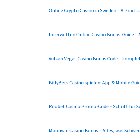
Online Crypto Casino in Sweden – A Practic
Interwetten Online Casino Bonus-Guide –
Vulkan Vegas Casino Bonus Code – komplet
BillyBets Casino spielen: App & Mobile Guid
Roobet Casino Promo-Code – Schritt für Sc
Moonwin Casino Bonus – Alles, was Schwei