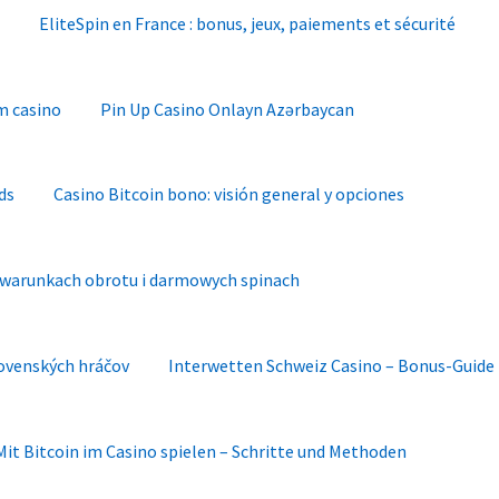
s
EliteSpin en France : bonus, jeux, paiements et sécurité
m casino
Pin Up Casino Onlayn Azərbaycan
ds
Casino Bitcoin bono: visión general y opciones
 warunkach obrotu i darmowych spinach
lovenských hráčov
Interwetten Schweiz Casino – Bonus-Guide
Mit Bitcoin im Casino spielen – Schritte und Methoden