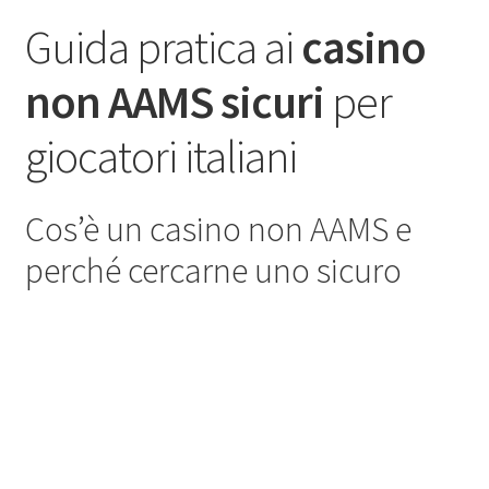
snelheid
Guida pratica ai
casino
7gear login guide – Quick access, security & bonuses for UK
non AAMS sicuri
per
players
giocatori italiani
7Slots Casino – 7Slots Casino giriş
Cos’è un casino non AAMS e
7Slots Casino – Bonus ve Promosyonlar
perché cercarne uno sicuro
AlterSpin kasino – mobiilisovelluksen ja mobiilikäytön
opas
amunra Casino No‑Deposit‑Bonus: Sicherheits‑Guide für
deutsche Spieler
Aphrodite Casino en France – guide complet des jeux,
paiements et services