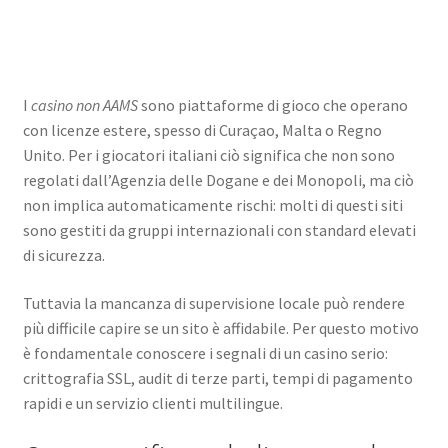
Aphrodite Casino France – délais de paiement et
traitement des transactions
I
casino non AAMS
sono piattaforme di gioco che operano
Apple Pay Casino Bonus: complete gids voor Nederlandse
con licenze estere, spesso di Curaçao, Malta o Regno
spelers
Unito. Per i giocatori italiani ciò significa che non sono
regolati dall’Agenzia delle Dogane e dei Monopoli, ma ciò
Asia MD88 Malaysia – Panduan Daftar, Bonus Selamat
non implica automaticamente rischi: molti di questi siti
Datang & Cara Main
sono gestiti da gruppi internazionali con standard elevati
di sicurezza.
B7 Casino — Login, Welkomstbonus 100% tot €450 en 250
FS
Tuttavia la mancanza di supervisione locale può rendere
più difficile capire se un sito è affidabile. Per questo motivo
Banazaibet casino to‘lov usullari – O‘zbekistonda tez va
è fondamentale conoscere i segnali di un casino serio:
xavfsiz pul olish
crittografia SSL, audit di terze parti, tempi di pagamento
rapidi e un servizio clienti multilingue.
Bedste casino uden MitID – trin for trin guide til hurtig