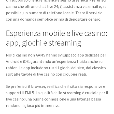
Un supporto clienti efficiente è segno di serietà. Preferisci
Casino Dracula – Platform Features and Online Gaming
casino che offrono chat live 24/7, assistenza via email e, se
Experience
possibile, un numero di telefono locale. Testa il servizio
con una domanda semplice prima di depositare denaro.
Casino en ligne Golden Panda – Service client
Esperienza mobile e live casino:
Casino en ligne qui accepte MasterCard : aperçu et options
app, giochi e streaming
Casino LolaJack – Slot Games and Table Game Selection
Molti casino non AAMS hanno sviluppato app dedicate per
Android e iOS, garantendo un’esperienza fluida anche su
Casino Mad Slots – Creating an Account and Getting
tablet. Le app includono tutti i giochi del sito, dal classico
Started
slot alle tavole di live casino con croupier reali.
Casino Mafia – Überblick über Spiele und verfügbare
Se preferisci il browser, verifica che il sito sia responsive e
Kategorien
supporti HTML5. La qualità dello streaming è cruciale per il
live casino: una buona connessione e una latenza bassa
Casino mobile : aperçu complet et options au Luxembourg
rendono il gioco più immersivo.