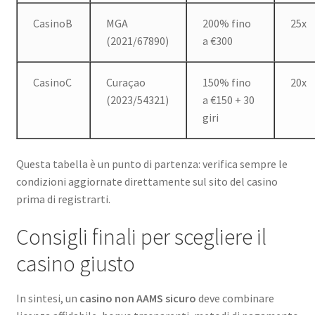
CasinoB
MGA
200% fino
25x
Casino uden Rofus bonus – alt du skal vide i 2026
(2021/67890)
a €300
Casino uden Rofus bonus – app og mobil guide
CasinoC
Curaçao
150% fino
20x
Casino uden Rofus bonus – app‑ og mobilguide
(2023/54321)
a €150 + 30
giri
Casino uden Rofus bonus – komplet guide for danske
spillere 2026
Questa tabella è un punto di partenza: verifica sempre le
condizioni aggiornate direttamente sul sito del casino
Casino uden Rofus registrering – betalingsmetoder og
prima di registrarti.
hurtige udbetalinger
Consigli finali per scegliere il
Casino uden Rofus registrering – hvad du skal vide
casino giusto
Casino Vox pentru jucătorii din România – Jocuri de
In sintesi, un
casino non AAMS sicuro
deve combinare
cazinou și categorii disponibile