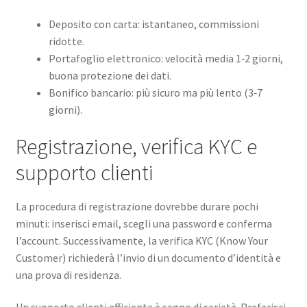
Canlı Casino Siteleri – Güvenilir Liste 2026
Deposito con carta: istantaneo, commissioni
ridotte.
Casibom – Casibom casino Yeni Giriş Adresi – Casibom Giriş
Portafoglio elettronico: velocità media 1‑2 giorni,
Güncel
buona protezione dei dati.
Bonifico bancario: più sicuro ma più lento (3‑7
Casibom – casino giriş ve bahis sitesi
giorni).
Casibom Resmi Giriş Sayfası – ​2026 Casibom casino
Registrazione, verifica KYC e
supporto clienti
Casino Aphrodite en France – création de compte et
premiers pas sur la plateforme
La procedura di registrazione dovrebbe durare pochi
minuti: inserisci email, scegli una password e conferma
Casino Bitcoin bono: visión general y opciones
l’account. Successivamente, la verifica KYC (Know Your
Customer) richiederà l’invio di un documento d’identità e
Casino Cleobetra en España: guía completa de bonos,
una prova di residenza.
pagos y seguridad