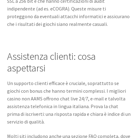
SSL a 256 bit e che hanno certificazioni di audit
Casino Pelican – jak działa platforma i jak zacząć grać
indipendente (ad es. eCOGRA). Queste misure ti
proteggono da eventuali attacchi informatici e assicurano
Casino Pelican – wpłaty i wypłaty pieniędzy krok po kroku
che i risultati dei giochi siano realmente casuali.
Casino senza documenti con bonus attivi: guida pratica a
bonus, registrazione veloce e app mobile
Assistenza clienti: cosa
Casino Smash – Responsible Gaming and Account
aspettarsi
Management
Un supporto clienti efficace è cruciale, soprattutto se
Casino uden dansk licens: komplet guide til bonus,
giochi con bonus che hanno termini complessi. I migliori
betaling og sikkerhed
casino non AAMS offrono chat live 24/7, e‑mail e talvolta
assistenza telefonica in lingua italiana. Prova la chat
Casino uden om Rofus – guide til bonus, betaling,
prima di iscriverti: una risposta rapida e chiara è indice di un
mobilapp og sikkerhed for danske spillere
servizio di qualità.
Casino uden Rofus – komplet guide til danske spillere
Molti siti includono anche una sezione FAQ completa, dove