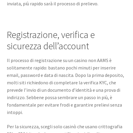
inviata, più rapido sarà il processo di prelievo.
Casino no ADM con licenza internazionale: guida ai metodi
di pagamento e prelievi rapidi
Casino non AAMS recensioni: guida pratica per scegliere il
Registrazione, verifica e
miglior sito, bonus e sicurezza
sicurezza dell’account
Casino non AAMS sicuri: guida alla verifica dell’account
passo passo
Il processo di registrazione su un casino non AAMS è
solitamente rapido: bastano pochi minuti per inserire
Casino NV – logowanie i dostęp do konta kasyna online
email, password e data di nascita. Dopo la prima deposito,
molti siti richiedono di completare la verifica KYC, che
Casino Online Ireland account verification guide
prevede l’invio di un documento d’identità e una prova di
indirizzo. Sebbene possa sembrare un passo in più, è
fondamentale per evitare frodi e garantire prelievi senza
Casino online stranieri login: guida passo passo e metodi
intoppi.
Casino online v Česku – žebříček nových online kasin
Per la sicurezza, scegli solo casinò che usano crittografia