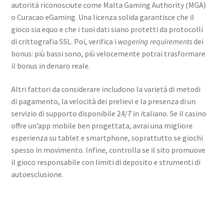
Okostelefonon és Táblagépen
autorità riconosciute come Malta Gaming Authority (MGA)
o Curacao eGaming. Una licenza solida garantisce che il
Betify Casino en Ligne | Jouez sur Betify avec 1000 €
gioco sia equo e che i tuoi dati siano protetti da protocolli
di crittografia SSL. Poi, verifica i
wagering requirements
dei
BillyBets Casino spielen: App & Mobile Guide für deutsche
bonus: più bassi sono, più velocemente potrai trasformare
Spieler
il bonus in denaro reale.
Altri fattori da considerare includono la varietà di metodi
Bitcoin online kasino bonustiedot: tervetuliaisbonus,
di pagamento, la velocità dei prelievi e la presenza di un
kierrätysvaatimukset ja nostot
servizio di supporto disponibile 24/7 in italiano. Se il casino
offre un’app mobile ben progettata, avrai una migliore
Bitcoin promo code payment methods guide for New
esperienza su tablet e smartphone, soprattutto se giochi
Zealand players
spesso in movimento. Infine, controlla se il sito promuove
il gioco responsabile con limiti di deposito e strumenti di
Bitcoin promo kód – kroky a metódy pre slovenských
autoesclusione.
hráčov
Bitcoin promocijska koda: koraki in metode za slovenske
igralce