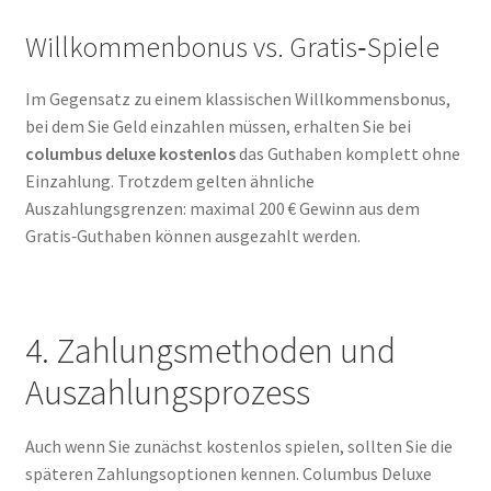
Casino Dracula – Platform Features and Online Gaming
Willkommenbonus vs. Gratis‑Spiele
Experience
Im Gegensatz zu einem klassischen Willkommensbonus,
Casino en ligne Golden Panda – Service client
bei dem Sie Geld einzahlen müssen, erhalten Sie bei
columbus deluxe kostenlos
das Guthaben komplett ohne
Casino en ligne qui accepte MasterCard : aperçu et options
Einzahlung. Trotzdem gelten ähnliche
Auszahlungsgrenzen: maximal 200 € Gewinn aus dem
Casino LolaJack – Slot Games and Table Game Selection
Gratis‑Guthaben können ausgezahlt werden.
Casino Mad Slots – Creating an Account and Getting
Started
4. Zahlungsmethoden und
Casino Mafia – Überblick über Spiele und verfügbare
Auszahlungsprozess
Kategorien
Auch wenn Sie zunächst kostenlos spielen, sollten Sie die
Casino mobile : aperçu complet et options au Luxembourg
späteren Zahlungsoptionen kennen. Columbus Deluxe