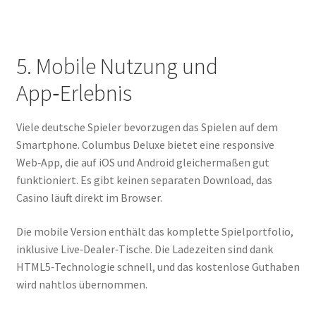
Casino Pelican – jak działa platforma i jak zacząć grać
Casino Pelican – wpłaty i wypłaty pieniędzy krok po kroku
5. Mobile Nutzung und
Casino senza documenti con bonus attivi: guida pratica a
App‑Erlebnis
bonus, registrazione veloce e app mobile
Viele deutsche Spieler bevorzugen das Spielen auf dem
Casino Smash – Responsible Gaming and Account
Smartphone. Columbus Deluxe bietet eine responsive
Management
Web‑App, die auf iOS und Android gleichermaßen gut
funktioniert. Es gibt keinen separaten Download, das
Casino uden dansk licens: komplet guide til bonus,
Casino läuft direkt im Browser.
betaling og sikkerhed
Die mobile Version enthält das komplette Spielportfolio,
Casino uden om Rofus – guide til bonus, betaling,
inklusive Live‑Dealer‑Tische. Die Ladezeiten sind dank
mobilapp og sikkerhed for danske spillere
HTML5‑Technologie schnell, und das kostenlose Guthaben
wird nahtlos übernommen.
Casino uden Rofus – komplet guide til danske spillere