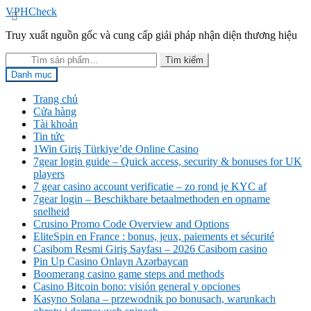
Đi
Chuyển
VPHCheck
đến
đến
Truy xuất nguồn gốc và cung cấp giải pháp nhận diện thương hiệu
Điều
nội
hướng
dung
Tìm
kiếm
Danh mục
cho:
Trang chủ
Cửa hàng
Tài khoản
Tin tức
1Win Giriş Türkiye’de Online Casino
7gear login guide – Quick access, security & bonuses for UK
players
7 gear casino account verificatie – zo rond je KYC af
7gear login – Beschikbare betaalmethoden en opname
snelheid
Crusino Promo Code Overview and Options
EliteSpin en France : bonus, jeux, paiements et sécurité
Casibom Resmi Giriş Sayfası – ​2026 Casibom casino
Pin Up Casino Onlayn Azərbaycan
Boomerang casino game steps and methods
Casino Bitcoin bono: visión general y opciones
Kasyno Solana – przewodnik po bonusach, warunkach