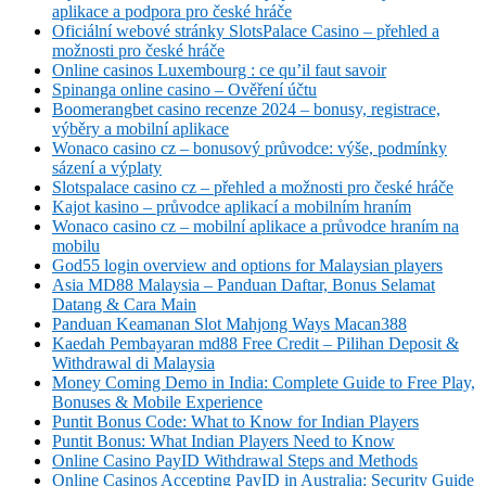
aplikace a podpora pro české hráče
Oficiální webové stránky SlotsPalace Casino – přehled a
možnosti pro české hráče
Online casinos Luxembourg : ce qu’il faut savoir
Spinanga online casino – Ověření účtu
Boomerangbet casino recenze 2024 – bonusy, registrace,
výběry a mobilní aplikace
Wonaco casino cz – bonusový průvodce: výše, podmínky
sázení a výplaty
Slotspalace casino cz – přehled a možnosti pro české hráče
Kajot kasino – průvodce aplikací a mobilním hraním
Wonaco casino cz – mobilní aplikace a průvodce hraním na
mobilu
God55 login overview and options for Malaysian players
Asia MD88 Malaysia – Panduan Daftar, Bonus Selamat
Datang & Cara Main
Panduan Keamanan Slot Mahjong Ways Macan388
Kaedah Pembayaran md88 Free Credit – Pilihan Deposit &
Withdrawal di Malaysia
Money Coming Demo in India: Complete Guide to Free Play,
Bonuses & Mobile Experience
Puntit Bonus Code: What to Know for Indian Players
Puntit Bonus: What Indian Players Need to Know
Online Casino PayID Withdrawal Steps and Methods
Online Casinos Accepting PayID in Australia: Security Guide