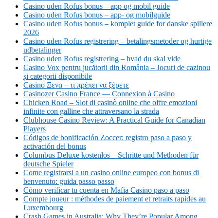
Casino uden Rofus bonus – app og mobil guide
Casino uden Rofus bonus – app‑ og mobilguide
Casino uden Rofus bonus – komplet guide for danske spillere
2026
Casino uden Rofus registrering – betalingsmetoder og hurtige
udbetalinger
Casino uden Rofus registrering – hvad du skal vide
Casino Vox pentru jucătorii din România – Jocuri de cazinou
și categorii disponibile
Casino Ξενα – τι πρέπει να ξέρετε
Casinozer Casino France — Connexion à Casino
Chicken Road – Slot di casinò online che offre emozioni
infinite con galline che attraversano la strada
Clubhouse Casino Review: A Practical Guide for Canadian
Players
Códigos de bonificación Zoccer: registro paso a paso y
activación del bonus
Columbus Deluxe kostenlos – Schritte und Methoden für
deutsche Spieler
Come registrarsi a un casino online europeo con bonus di
benvenuto: guida passo passo
Cómo verificar tu cuenta en Mafia Casino paso a paso
Compte joueur : méthodes de paiement et retraits rapides au
Luxembourg
Crash Games in Australia: Why They’re Popular Among