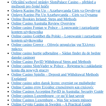
Oficiální webové stránky SlotsPalace Casino – přehled a
možnosti pro české hráče
Onlayn Kazino Pin Up – Azərbaycanda Giriş və Qeydiyyat
Onlayn Kazino Pin Up Azərbaycanda – Giriş və Oynama
Online Bookies Ireland: Steps and Methods
Online Casino Australia Review Overview
Online casino Fontan w Polsce – Logowanie i zarządzanie
kontem użytkownika
Online casino Goldbet dla Polski – Logowanie i zarządzanie
kontem użytkownika
Online casino Greece – Οδηγός ασφαλείας για Έλληνες
παίκτες
Online casino hurtig udbetaling – Sådan finder du de bedste
danske casinoer
Online Casino PayID Withdrawal Steps and Methods
Online casino SlotsVader w Polsce – Rejestracja i zakładanie
konta dla nowych graczy
Online Casino Spinfin – Deposit and Withdrawal Methods
Explained
Online casino uden dansk licens: oversigt og muligheder
Online Casino στην Ελλάδα: επισκόπηση και επιλογές
Online Casinos Accepting PayID in Australia: Security Guide
Online casinos Luxembourg : ce qu’il faut savoir
Online Casinos Luxemburg – Was Sie wissen müssen
Online Crypto Casino in Sweden – A Practical Guide