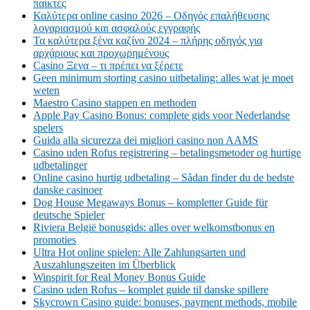
παίκτες
Καλύτερα online casino 2026 – Οδηγός επαλήθευσης
λογαριασμού και ασφαλούς εγγραφής
Τα καλύτερα ξένα καζίνο 2024 – πλήρης οδηγός για
αρχάριους και προχωρημένους
Casino Ξενα – τι πρέπει να ξέρετε
Geen minimum storting casino uitbetaling: alles wat je moet
weten
Maestro Casino stappen en methoden
Apple Pay Casino Bonus: complete gids voor Nederlandse
spelers
Guida alla sicurezza dei migliori casino non AAMS
Casino uden Rofus registrering – betalingsmetoder og hurtige
udbetalinger
Online casino hurtig udbetaling – Sådan finder du de bedste
danske casinoer
Dog House Megaways Bonus – kompletter Guide für
deutsche Spieler
Riviera België bonusgids: alles over welkomstbonus en
promoties
Ultra Hot online spielen: Alle Zahlungsarten und
Auszahlungszeiten im Überblick
Winspirit for Real Money Bonus Guide
Casino uden Rofus – komplet guide til danske spillere
Skycrown Casino guide: bonuses, payment methods, mobile