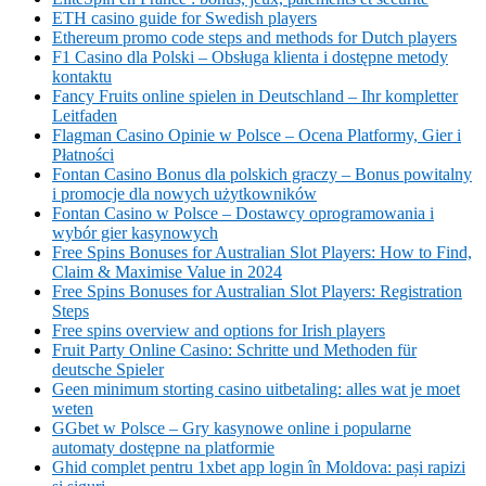
ETH casino guide for Swedish players
Ethereum promo code steps and methods for Dutch players
F1 Casino dla Polski – Obsługa klienta i dostępne metody
kontaktu
Fancy Fruits online spielen in Deutschland – Ihr kompletter
Leitfaden
Flagman Casino Opinie w Polsce – Ocena Platformy, Gier i
Płatności
Fontan Casino Bonus dla polskich graczy – Bonus powitalny
i promocje dla nowych użytkowników
Fontan Casino w Polsce – Dostawcy oprogramowania i
wybór gier kasynowych
Free Spins Bonuses for Australian Slot Players: How to Find,
Claim & Maximise Value in 2024
Free Spins Bonuses for Australian Slot Players: Registration
Steps
Free spins overview and options for Irish players
Fruit Party Online Casino: Schritte und Methoden für
deutsche Spieler
Geen minimum storting casino uitbetaling: alles wat je moet
weten
GGbet w Polsce – Gry kasynowe online i popularne
automaty dostępne na platformie
Ghid complet pentru 1xbet app login în Moldova: pași rapizi