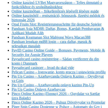
Online kaszinó LVBet Magyarországon – Teljes útmutató a
funkciókhoz és szolgáltatásokhoz
Online kaszinóban – fiókellenőrzés lépésről lépésre guide
Online kaszinótól – regisztráció, bónuszok, fizetési módok és
biztonság 2026
Opal Fruits Slot: Registrierungsschritte für deutsche Spieler
Panduan Asia MD88: Daftar, Bonus, Kaedah Pembayaran &
Aplikasi Mudah Alih
Panduan Keamanan Slot Mahjong Ways Macan388
Panduan lengkap md88 login – cara daftar, masuk &
selesaikan masalah
PayID Casino Online Guide – Bonuses, Payments, Mobile &
Security for Aussie Players
Paysafecard casino registrering – Sådan verificerer du din
konto i Danmark
Paysafecard casinoer – hvad du skal vide
Pelican Casino – logowanie, konto gracza i ustawienia profilu
Pin Up Casino – Azərbaycanda Onlayn Kazino – Qeydiyyat
və Giriş
Pin Up Casino – Azərbaycanda onlayn kazino Pin-Up
Pin Up Casino Onlayn Azərbaycan
Pinco Online Kazino (Пинко) 2026 – Qaydalar və Şərtlər
üzrə Bələdçi
Pinco Online Kazino 2026 – Pulsuz Dövriyyələr və Promolar
Piper Spin Casino Dostępne w Polsce – Automaty do Gry i