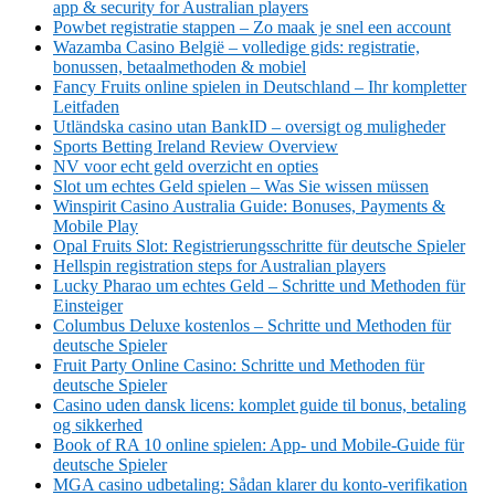
app & security for Australian players
Powbet registratie stappen – Zo maak je snel een account
Wazamba Casino België – volledige gids: registratie,
bonussen, betaalmethoden & mobiel
Fancy Fruits online spielen in Deutschland – Ihr kompletter
Leitfaden
Utländska casino utan BankID – oversigt og muligheder
Sports Betting Ireland Review Overview
NV voor echt geld overzicht en opties
Slot um echtes Geld spielen – Was Sie wissen müssen
Winspirit Casino Australia Guide: Bonuses, Payments &
Mobile Play
Opal Fruits Slot: Registrierungsschritte für deutsche Spieler
Hellspin registration steps for Australian players
Lucky Pharao um echtes Geld – Schritte und Methoden für
Einsteiger
Columbus Deluxe kostenlos – Schritte und Methoden für
deutsche Spieler
Fruit Party Online Casino: Schritte und Methoden für
deutsche Spieler
Casino uden dansk licens: komplet guide til bonus, betaling
og sikkerhed
Book of RA 10 online spielen: App‑ und Mobile‑Guide für
deutsche Spieler
MGA casino udbetaling: Sådan klarer du konto‑verifikation