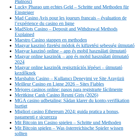
Płatności
Lucky Pharao um echtes Geld – Schritte und Methoden für
Einsteiger
Mad Casino Avis pour les joueurs français – évaluation de
l’expérience du casino en ligne
MadSlots Casino – Deposit and Withdrawal Methods
Explained
Maestro Casino stappen en methoden
Magyar kaszinó fizetési módok és kifizetési sebesség útmutató
Magyar kaszinó online – app és mobil használati útmutató
Magyar online kaszinók – app és mobil használati útmutató
2024
Magyar online kaszinók regisztrációs lépései – útmutató
kezdőknek
Marsbahis Casino – Kullanıcı Deneyimi ve Site Arayüzü
Meilleur Casino en Ligne 2026 – Sites Fiables
Mejores casinos online: pasos para registrarte fácilmente
Meritking Canlı Casino Resmi Giriş (2026)
MGA casino udbetaling: Sådan klarer du konto‑verifikation
hurtigt
Migliori casino Ethereum 2024: guida pratica a bonus,
pagamenti e sicurezza
Mit Bitcoin im Casino spielen – Schritte und Methoden
Mit Bitcoin spielen – Was österreichische Spieler wissen
sollten