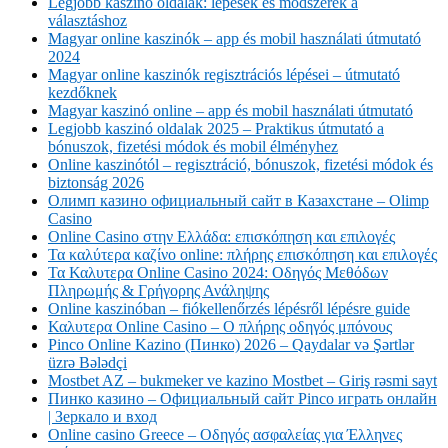
Legjobb kaszinó oldalak: lépések és módszerek a
választáshoz
Magyar online kaszinók – app és mobil használati útmutató
2024
Magyar online kaszinók regisztrációs lépései – útmutató
kezdőknek
Magyar kaszinó online – app és mobil használati útmutató
Legjobb kaszinó oldalak 2025 – Praktikus útmutató a
bónuszok, fizetési módok és mobil élményhez
Online kaszinótól – regisztráció, bónuszok, fizetési módok és
biztonság 2026
Олимп казино официальный сайт в Казахстане – Olimp
Casino
Online Casino στην Ελλάδα: επισκόπηση και επιλογές
Τα καλύτερα καζίνο online: πλήρης επισκόπηση και επιλογές
Τα Καλυτερα Online Casino 2024: Οδηγός Μεθόδων
Πληρωμής & Γρήγορης Ανάληψης
Online kaszinóban – fiókellenőrzés lépésről lépésre guide
Καλυτερα Online Casino – Ο πλήρης οδηγός μπόνους
Pinco Online Kazino (Пинко) 2026 – Qaydalar və Şərtlər
üzrə Bələdçi
Mostbet AZ – bukmeker ve kazino Mostbet – Giriş rəsmi sayt
Пинко казино – Официальный сайт Pinco играть онлайн
| Зеркало и вход
Online casino Greece – Οδηγός ασφαλείας για Έλληνες