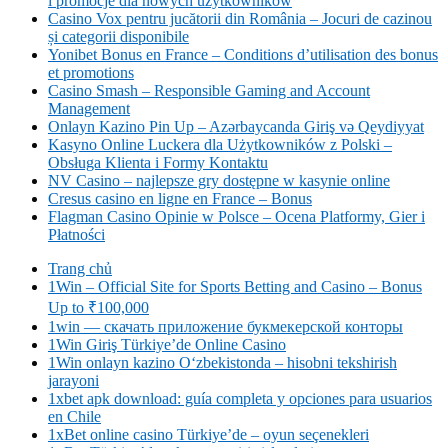
i promocje dla nowych użytkowników
Casino Vox pentru jucătorii din România – Jocuri de cazinou
și categorii disponibile
Yonibet Bonus en France – Conditions d’utilisation des bonus
et promotions
Casino Smash – Responsible Gaming and Account
Management
Onlayn Kazino Pin Up – Azərbaycanda Giriş və Qeydiyyat
Kasyno Online Luckera dla Użytkowników z Polski –
Obsługa Klienta i Formy Kontaktu
NV Casino – najlepsze gry dostępne w kasynie online
Cresus casino en ligne en France – Bonus
Flagman Casino Opinie w Polsce – Ocena Platformy, Gier i
Płatności
Trang chủ
1Win – Official Site for Sports Betting and Casino – Bonus
Up to ₹100,000
1win — скачать приложение букмекерской конторы
1Win Giriş Türkiye’de Online Casino
1Win onlayn kazino O‘zbekistonda – hisobni tekshirish
jarayoni
1xbet apk download: guía completa y opciones para usuarios
en Chile
1xBet online casino Türkiye’de – oyun seçenekleri