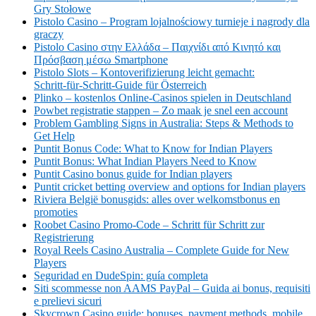
Gry Stołowe
Pistolo Casino – Program lojalnościowy turnieje i nagrody dla
graczy
Pistolo Casino στην Ελλάδα – Παιχνίδι από Κινητό και
Πρόσβαση μέσω Smartphone
Pistolo Slots – Kontoverifizierung leicht gemacht:
Schritt‑für‑Schritt‑Guide für Österreich
Plinko – kostenlos Online-Casinos spielen in Deutschland
Powbet registratie stappen – Zo maak je snel een account
Problem Gambling Signs in Australia: Steps & Methods to
Get Help
Puntit Bonus Code: What to Know for Indian Players
Puntit Bonus: What Indian Players Need to Know
Puntit Casino bonus guide for Indian players
Puntit cricket betting overview and options for Indian players
Riviera België bonusgids: alles over welkomstbonus en
promoties
Roobet Casino Promo-Code – Schritt für Schritt zur
Registrierung
Royal Reels Casino Australia – Complete Guide for New
Players
Seguridad en DudeSpin: guía completa
Siti scommesse non AAMS PayPal – Guida ai bonus, requisiti
e prelievi sicuri
Skycrown Casino guide: bonuses, payment methods, mobile