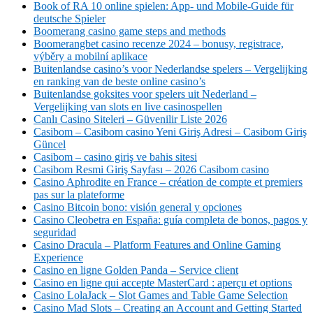
Book of RA 10 online spielen: App‑ und Mobile‑Guide für
deutsche Spieler
Boomerang casino game steps and methods
Boomerangbet casino recenze 2024 – bonusy, registrace,
výběry a mobilní aplikace
Buitenlandse casino’s voor Nederlandse spelers – Vergelijking
en ranking van de beste online casino’s
Buitenlandse goksites voor spelers uit Nederland –
Vergelijking van slots en live casinospellen
Canlı Casino Siteleri – Güvenilir Liste 2026
Casibom – Casibom casino Yeni Giriş Adresi – Casibom Giriş
Güncel
Casibom – casino giriş ve bahis sitesi
Casibom Resmi Giriş Sayfası – ​2026 Casibom casino
Casino Aphrodite en France – création de compte et premiers
pas sur la plateforme
Casino Bitcoin bono: visión general y opciones
Casino Cleobetra en España: guía completa de bonos, pagos y
seguridad
Casino Dracula – Platform Features and Online Gaming
Experience
Casino en ligne Golden Panda – Service client
Casino en ligne qui accepte MasterCard : aperçu et options
Casino LolaJack – Slot Games and Table Game Selection
Casino Mad Slots – Creating an Account and Getting Started