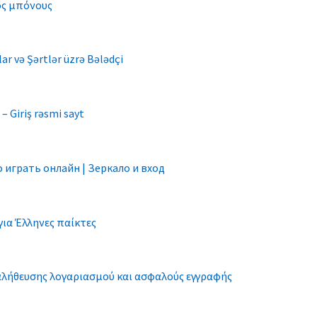
ός μπόνους
ar və Şərtlər üzrə Bələdçi
 Giriş rəsmi sayt
 играть онлайн | Зеркало и вход
για Έλληνες παίκτες
παλήθευσης λογαριασμού και ασφαλούς εγγραφής