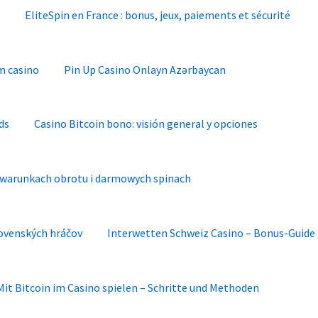
s
EliteSpin en France : bonus, jeux, paiements et sécurité
m casino
Pin Up Casino Onlayn Azərbaycan
ds
Casino Bitcoin bono: visión general y opciones
 warunkach obrotu i darmowych spinach
lovenských hráčov
Interwetten Schweiz Casino – Bonus-Guide
Mit Bitcoin im Casino spielen – Schritte und Methoden