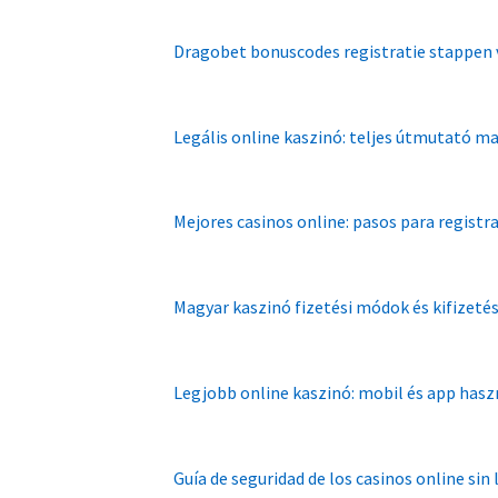
Dragobet bonuscodes registratie stappen 
Legális online kaszinó: teljes útmutató m
Mejores casinos online: pasos para registr
Magyar kaszinó fizetési módok és kifizeté
Legjobb online kaszinó: mobil és app has
Guía de seguridad de los casinos online sin 