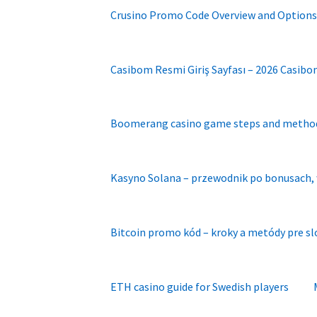
Crusino Promo Code Overview and Option
Casibom Resmi Giriş Sayfası – ​2026 Casibo
Boomerang casino game steps and metho
Kasyno Solana – przewodnik po bonusach,
Bitcoin promo kód – kroky a metódy pre s
ETH casino guide for Swedish players