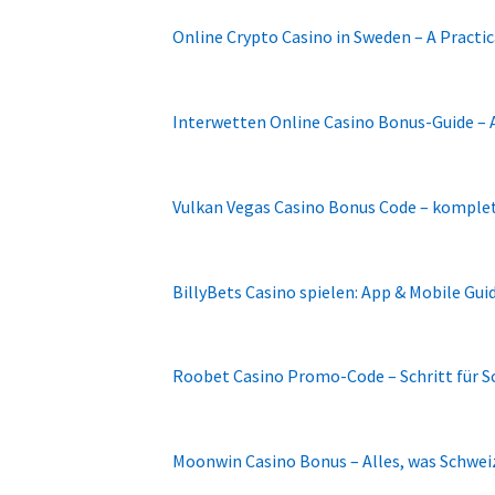
Online Crypto Casino in Sweden – A Practic
Interwetten Online Casino Bonus-Guide –
Vulkan Vegas Casino Bonus Code – komplet
BillyBets Casino spielen: App & Mobile Guid
Roobet Casino Promo-Code – Schritt für Sc
Moonwin Casino Bonus – Alles, was Schwei