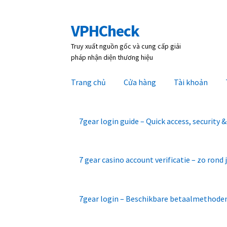
VPHCheck
Đi
Chuyển
đến
đến
Truy xuất nguồn gốc và cung cấp giải
Điều
nội
pháp nhận diện thương hiệu
hướng
dung
Trang chủ
Cửa hàng
Tài khoản
7gear login guide – Quick access, security 
7 gear casino account verificatie – zo rond 
7gear login – Beschikbare betaalmethode