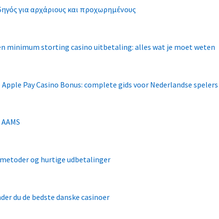
οδηγός για αρχάριους και προχωρημένους
n minimum storting casino uitbetaling: alles wat je moet weten
Apple Pay Casino Bonus: complete gids voor Nederlandse spelers
on AAMS
smetoder og hurtige udbetalinger
nder du de bedste danske casinoer