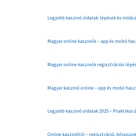
Legjobb kaszinó oldalak: lépések és móds
Magyar online kaszinók – app és mobil ha
Magyar online kaszinók regisztrációs lép
Magyar kaszinó online – app és mobil has
Legjobb kaszinó oldalak 2025 – Praktikus
Online kaszinótól – regisztráció, bónuszo