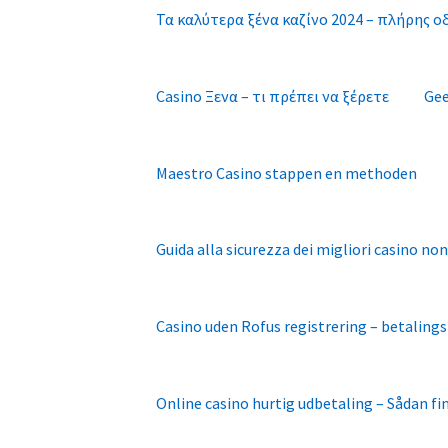
Τα καλύτερα ξένα καζίνο 2024 – πλήρης 
Casino Ξενα – τι πρέπει να ξέρετε
Gee
Maestro Casino stappen en methoden
Guida alla sicurezza dei migliori casino n
Casino uden Rofus registrering – betaling
Online casino hurtig udbetaling – Sådan fi