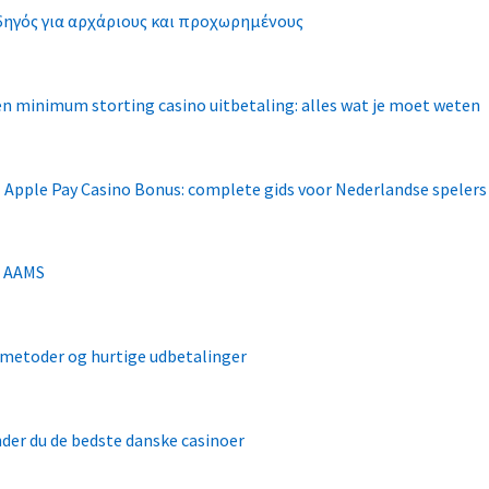
οδηγός για αρχάριους και προχωρημένους
n minimum storting casino uitbetaling: alles wat je moet weten
Apple Pay Casino Bonus: complete gids voor Nederlandse spelers
on AAMS
smetoder og hurtige udbetalinger
nder du de bedste danske casinoer