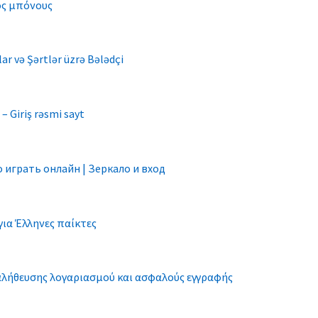
ός μπόνους
ar və Şərtlər üzrə Bələdçi
 Giriş rəsmi sayt
 играть онлайн | Зеркало и вход
για Έλληνες παίκτες
παλήθευσης λογαριασμού και ασφαλούς εγγραφής