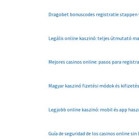
Dragobet bonuscodes registratie stappen 
Legális online kaszinó: teljes útmutató m
Mejores casinos online: pasos para registr
Magyar kaszinó fizetési módok és kifizeté
Legjobb online kaszinó: mobil és app has
Guía de seguridad de los casinos online sin 