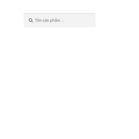
Tìm
kiếm
cho: