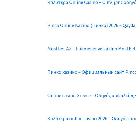
Καλυτερα Online Casino – Ο πλήρης οδηγ
Pinco Online Kazino (Пинко) 2026 – Qaydal
Mostbet AZ – bukmeker ve kazino Mostbet –
Пинко казино – Официальный сайт Pinco
Online casino Greece – Οδηγός ασφαλείας 
Καλύτερα online casino 2026 – Οδηγός ε