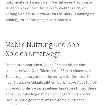
Dokumente verlangen, wenn Sie mit einer Kreditkarte
Casino senza documenti con bonus attivi: guida pratica a
auszahlen möchten. Deshalb empfiehlt es sich, von
bonus, registrazione veloce e app mobile
Anfang an dieselbe Methode für Ein‑ und Auszahlung zu
wählen, um den Vorgang zu vereinfachen.
Casino Smash – Responsible Gaming and Account
Management
Casino uden dansk licens: komplet guide til bonus,
Mobile Nutzung und App –
betaling og sikkerhed
Spielen unterwegs
Casino uden om Rofus – guide til bonus, betaling,
mobilapp og sikkerhed for danske spillere
Die meisten deutschen Online‑Casinos bieten eine
responsive Web‑Oberfläche, die auf Smartphones und
Casino uden Rofus – komplet guide til danske spillere
Tablets genauso gut funktioniert wie der Desktop. Für
noch flüssigere Abläufe gibt es häufig native Apps für iOS
Casino uden Rofus bonus – alt du skal vide i 2026
und Android, die Sie im jeweiligen App‑Store finden. Diese
Apps sind in der Regel mit einem Fingerabdruck‑ oder
Face‑ID‑Login gesichert, was die Anmeldung noch
Casino uden Rofus bonus – app og mobil guide