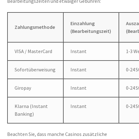
Bearbeitungszeiten und etwaiger Gebühren:
miglior sito, bonus e sicurezza
Casino non AAMS sicuri: guida alla verifica dell’account
Einzahlung
Ausza
Zahlungsmethode
passo passo
(Bearbeitungszeit)
(Bear
Casino NV – logowanie i dostęp do konta kasyna online
VISA / MasterCard
Instant
1‑3 W
Casino Online Ireland account verification guide
Sofortüberweisung
Instant
0‑24 
Casino online stranieri login: guida passo passo e metodi
Giropay
Instant
0‑24 
Casino online v Česku – žebříček nových online kasin
Klarna (Instant
Instant
0‑24 
Casino Pelican – jak działa platforma i jak zacząć grać
Banking)
Casino Pelican – wpłaty i wypłaty pieniędzy krok po kroku
Beachten Sie, dass manche Casinos zusätzliche