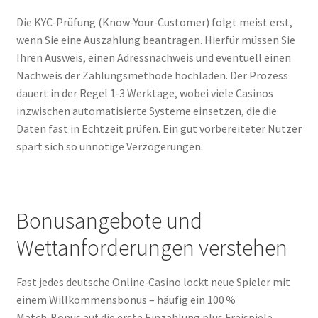
deutsche Spieler
Die KYC‑Prüfung (Know‑Your‑Customer) folgt meist erst,
wenn Sie eine Auszahlung beantragen. Hierfür müssen Sie
Boomerang casino game steps and methods
Ihren Ausweis, einen Adressnachweis und eventuell einen
Nachweis der Zahlungsmethode hochladen. Der Prozess
Boomerangbet casino recenze 2024 – bonusy, registrace,
dauert in der Regel 1‑3 Werktage, wobei viele Casinos
výběry a mobilní aplikace
inzwischen automatisierte Systeme einsetzen, die die
Daten fast in Echtzeit prüfen. Ein gut vorbereiteter Nutzer
Buitenlandse casino’s voor Nederlandse spelers –
spart sich so unnötige Verzögerungen.
Vergelijking en ranking van de beste online casino’s
Buitenlandse goksites voor spelers uit Nederland –
Bonusangebote und
Vergelijking van slots en live casinospellen
Wettanforderungen verstehen
Canlı Casino Siteleri – Güvenilir Liste 2026
Fast jedes deutsche Online‑Casino lockt neue Spieler mit
Casibom – Casibom casino Yeni Giriş Adresi – Casibom Giriş
einem Willkommensbonus – häufig ein 100 %
Güncel
Match‑Bonus auf die erste Einzahlung plus Freispiele.