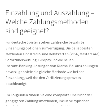
Casino en ligne qui accepte MasterCard : aperçu et options
Einzahlung und Auszahlung –
Welche Zahlungsmethoden
Casino LolaJack – Slot Games and Table Game Selection
sind geeignet?
Casino Mad Slots – Creating an Account and Getting
Started
Für deutsche Spieler stehen zahlreiche bewährte
Einzahlungsoptionen zur Verfügung. Die beliebtesten
Casino Mafia – Überblick über Spiele und verfügbare
Methoden sind Kredit‑ und Debitkarten (VISA, MasterCard),
Kategorien
Sofortüberweisung, Giropay und die neuen
Instant‑Banking‑Lösungen von Klarna. Bei Auszahlungen
Casino mobile : aperçu complet et options au Luxembourg
bevorzugen viele die gleiche Methode wie bei der
Einzahlung, weil das den Verifizierungsprozess
beschleunigt.
Casino no ADM con licenza internazionale: guida ai metodi
di pagamento e prelievi rapidi
Im Folgenden finden Sie eine kompakte Übersicht der
gängigsten Zahlungsmethoden, inklusive typischer
Casino non AAMS recensioni: guida pratica per scegliere il