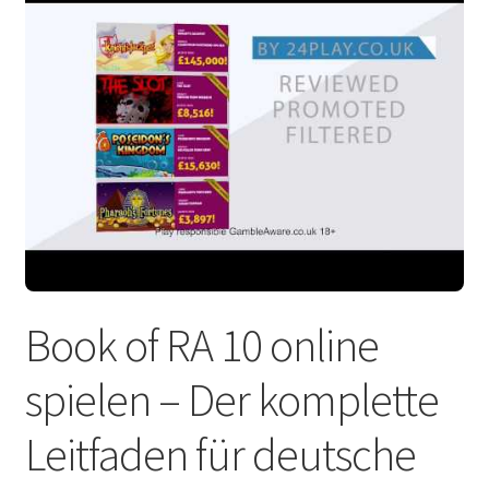
1xBet online casino Türkiye’de – oyun seçenekleri
1xBet Türkiye’de – kayıt ve giriş işlemleri
22Bet – online kasino v České republice
4rabet online – mobile gaming and casino access for
Indian players
7 gear casino account verificatie – zo rond je KYC af
Book of RA 10 online
7gear login – Beschikbare betaalmethoden en opname
spielen – Der komplette
snelheid
Leitfaden für deutsche
7gear login guide – Quick access, security & bonuses for UK
players