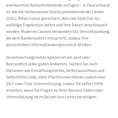
anerkannten Aufsichtsbehörde verfügen – in Deutschland
Chicken Road – Slot di casinò online che offre emozioni
ist das die Gemeinsame Glücksspielbehörde der Länder
infinite con galline che attraversano la strada
(GGL). Diese Lizenz garantiert, dass das Spiel fair ist,
zufällige Ergebnisse liefert und Ihre Daten verschlüsselt
Clubhouse Casino Review: A Practical Guide for Canadian
werden. Moderne Casinos verwenden SSL‑Verschlüsselung,
Players
die dem Bankensektor entspricht, sodass Ihre
persönlichen Informationen geschützt bleiben.
Códigos de bonificación Zoccer: registro paso a paso y
activación del bonus
Verantwortungsvolles Spielen ist ein zentraler
Bestandteil jedes guten Anbieters. Suchen Sie nach
Columbus Deluxe kostenlos – Schritte und Methoden für
Optionen wie Einzahlungslimits, Selbstausschluss und
deutsche Spieler
Selbsthilfe‑Links. Viele Plattformen bieten zudem eine
24/7‑Live‑Chat‑Unterstützung, sodass Sie sofort Hilfe
erhalten, wenn Sie Fragen zu Ihrer Session haben oder
Come registrarsi a un casino online europeo con bonus di
Unterstützung beim Setzen von Limits benötigen.
benvenuto: guida passo passo
Cómo verificar tu cuenta en Mafia Casino paso a paso