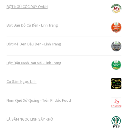
F1 Casino dla Polski – Obsługa klienta i dostępne metody
BỘT NGŨ CỐC DUY OANH
kontaktu
Bột Đậu Đỏ Củ Dền - Linh Trang
Fancy Fruits online spielen in Deutschland – Ihr
kompletter Leitfaden
Bột Mè Đen Đậu Đen - Linh Trang
Flagman Casino Opinie w Polsce – Ocena Platformy, Gier i
Płatności
Bột Đậu Xanh Rau Má - Linh Trang
Fontan Casino Bonus dla polskich graczy – Bonus
powitalny i promocje dla nowych użytkowników
Củ Sâm Ngọc Linh
Fontan Casino w Polsce – Dostawcy oprogramowania i
Nem Quê Xứ Quảng - Tiên Phước Food
wybór gier kasynowych
Free Spins Bonuses for Australian Slot Players: How to
LÁ SÂM NGỌC LINH SẤY KHÔ
Find, Claim & Maximise Value in 2024