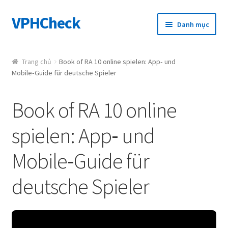
VPHCheck
Đi
Chuyển
Danh mục
đến
đến
Điều
nội
Trang chủ
hướng
dung
Trang chủ
Book of RA 10 online spielen: App‑ und
Mobile‑Guide für deutsche Spieler
1Win – Official Site for Sports Betting and Casino – Bonus
Up to ₹100,000
Book of RA 10 online
1win — скачать приложение букмекерской конторы
spielen: App‑ und
1Win Giriş Türkiye’de Online Casino
Mobile‑Guide für
1Win onlayn kazino O‘zbekistonda – hisobni tekshirish
deutsche Spieler
jarayoni
1xbet apk download: guía completa y opciones para
usuarios en Chile