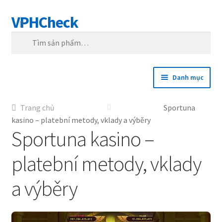
VPHCheck
Đi
Chuyển
đến
đến
Tìm
Điều
nội
kiếm
hướng
dung
cho:
Danh mục
Trang chủ
Trang chủ
Sportuna
kasino – platební metody, vklady a výběry
1Win – Official Site for Sports Betting and Casino – Bonus
Sportuna kasino –
Up to ₹100,000
platební metody, vklady
1win — скачать приложение букмекерской конторы
a výběry
1Win Giriş Türkiye’de Online Casino
1Win onlayn kazino O‘zbekistonda – hisobni tekshirish