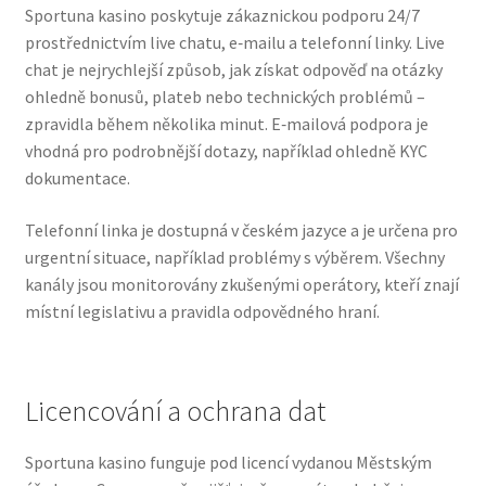
Sportuna kasino poskytuje zákaznickou podporu 24/7
Cricket Road pobierz – jak przejść rejestrację w kilku
prostřednictvím live chatu, e‑mailu a telefonní linky. Live
prostych krokach
chat je nejrychlejší způsob, jak získat odpověď na otázky
ohledně bonusů, plateb nebo technických problémů –
Crusino Promo Code Overview and Options
zpravidla během několika minut. E‑mailová podpora je
vhodná pro podrobnější dotazy, například ohledně KYC
Crypto casino promo code what to know
dokumentace.
Cryptoboss онлайн казино – обзор платформы
Telefonní linka je dostupná v českém jazyce a je určena pro
urgentní situace, například problémy s výběrem. Všechny
kanály jsou monitorovány zkušenými operátory, kteří znají
Divaspin Australia Guide: Bonuses, Payments & Mobile Play
místní legislativu a pravidla odpovědného hraní.
Divaspin Casino Review – Mobile & App Guide for Australian
Players
Licencování a ochrana dat
Dog House Megaways Bonus – kompletter Guide für
deutsche Spieler
Sportuna kasino funguje pod licencí vydanou Městským