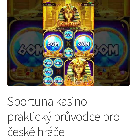
jarayoni
1xbet apk download: guía completa y opciones para
usuarios en Chile
1xBet online casino Türkiye’de – oyun seçenekleri
1xBet Türkiye’de – kayıt ve giriş işlemleri
22Bet – online kasino v České republice
4rabet online – mobile gaming and casino access for
Sportuna kasino –
Indian players
praktický průvodce pro
7 gear casino account verificatie – zo rond je KYC af
české hráče
7gear login – Beschikbare betaalmethoden en opname