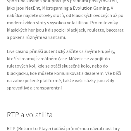
Sportuna kasino spolupracuje s předními poskytovateli,
Casino Dracula – Platform Features and Online Gaming
jako jsou NetEnt, Microgaming a Evolution Gaming. V
Experience
nabídce najdete stovky slotů, od klasických ovocných až po
moderní video sloty s vysokou volatilitou. Pro milovníky
Casino en ligne Golden Panda – Service client
klasických her jsou k dispozici blackjack, roulette, baccarat
a poker s různými variantami.
Casino en ligne qui accepte MasterCard : aperçu et options
Live casino přináší autentický zážitek s živými krupiéry,
kteří streamují v reálném čase. Můžete se zapojit do
Casino LolaJack – Slot Games and Table Game Selection
ruletových kol, kde se otáčí skutečné kolo, nebo do
blackjacku, kde můžete komunikovat s dealerem. Vše běží
Casino Mad Slots – Creating an Account and Getting
na zabezpečené platformě, takže vaše sázky jsou vždy
Started
spravedlivé a transparentní.
Casino Mafia – Überblick über Spiele und verfügbare
Kategorien
RTP a volatilita
Casino mobile : aperçu complet et options au Luxembourg
RTP (Return to Player) udává průměrnou návratnost hry