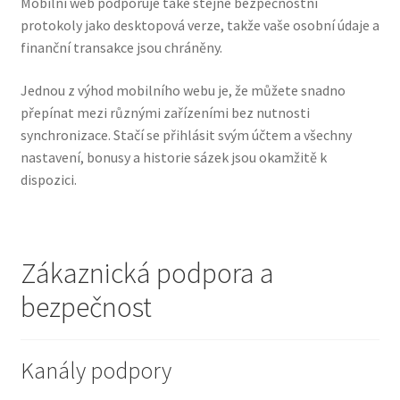
Mobilní web podporuje také stejné bezpečnostní
Come registrarsi a un casino online europeo con bonus di
protokoly jako desktopová verze, takže vaše osobní údaje a
benvenuto: guida passo passo
finanční transakce jsou chráněny.
Cómo verificar tu cuenta en Mafia Casino paso a paso
Jednou z výhod mobilního webu je, že můžete snadno
přepínat mezi různými zařízeními bez nutnosti
Compte joueur : méthodes de paiement et retraits rapides
synchronizace. Stačí se přihlásit svým účtem a všechny
au Luxembourg
nastavení, bonusy a historie sázek jsou okamžitě k
dispozici.
Crash Games in Australia: Why They’re Popular Among
Aussie Gamblers
Cresus casino en ligne en France – Bonus
Zákaznická podpora a
bezpečnost
Cricket Road aplikacja – przewodnik po bezpieczeństwie i
ochronie danych
Kanály podpory
Cricket Road gra online – kroki i metody gry