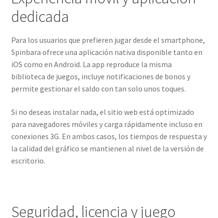
Casino senza documenti con bonus attivi: guida pratica a
dedicada
bonus, registrazione veloce e app mobile
Para los usuarios que prefieren jugar desde el smartphone,
Casino Smash – Responsible Gaming and Account
Spinbara ofrece una aplicación nativa disponible tanto en
Management
iOS como en Android. La app reproduce la misma
biblioteca de juegos, incluye notificaciones de bonos y
Casino uden dansk licens: komplet guide til bonus,
permite gestionar el saldo con tan solo unos toques.
betaling og sikkerhed
Si no deseas instalar nada, el sitio web está optimizado
Casino uden om Rofus – guide til bonus, betaling,
para navegadores móviles y carga rápidamente incluso en
mobilapp og sikkerhed for danske spillere
conexiones 3G. En ambos casos, los tiempos de respuesta y
la calidad del gráfico se mantienen al nivel de la versión de
Casino uden Rofus – komplet guide til danske spillere
escritorio.
Casino uden Rofus bonus – alt du skal vide i 2026
Seguridad, licencia y juego
Casino uden Rofus bonus – app og mobil guide