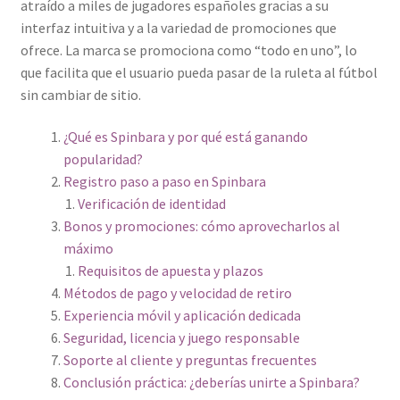
atraído a miles de jugadores españoles gracias a su
Apple Pay Casino Bonus: complete gids voor Nederlandse
interfaz intuitiva y a la variedad de promociones que
spelers
ofrece. La marca se promociona como “todo en uno”, lo
que facilita que el usuario pueda pasar de la ruleta al fútbol
Asia MD88 Malaysia – Panduan Daftar, Bonus Selamat
sin cambiar de sitio.
Datang & Cara Main
¿Qué es Spinbara y por qué está ganando
B7 Casino — Login, Welkomstbonus 100% tot €450 en 250
popularidad?
FS
Registro paso a paso en Spinbara
Verificación de identidad
Banazaibet casino to‘lov usullari – O‘zbekistonda tez va
Bonos y promociones: cómo aprovecharlos al
xavfsiz pul olish
máximo
Requisitos de apuesta y plazos
Bedste casino uden MitID – trin for trin guide til hurtig
Métodos de pago y velocidad de retiro
registrering, bonus og betaling
Experiencia móvil y aplicación dedicada
Seguridad, licencia y juego responsable
Beep Beep Kasyno online – cechy charakterystyczne
Soporte al cliente y preguntas frecuentes
Conclusión práctica: ¿deberías unirte a Spinbara?