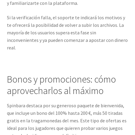
y familiarizarte con la plataforma.
deutsche Spieler
Si la verificación falla, el soporte te indicará los motivos y
Boomerang casino game steps and methods
te ofrecerá la posibilidad de volver a subir los archivos. La
mayoría de los usuarios supera esta fase sin
Boomerangbet casino recenze 2024 – bonusy, registrace,
inconvenientes y ya pueden comenzar a apostar con dinero
výběry a mobilní aplikace
real.
Buitenlandse casino’s voor Nederlandse spelers –
Vergelijking en ranking van de beste online casino’s
Bonos y promociones: cómo
Buitenlandse goksites voor spelers uit Nederland –
aprovecharlos al máximo
Vergelijking van slots en live casinospellen
Spinbara destaca por su generoso paquete de bienvenida,
Canlı Casino Siteleri – Güvenilir Liste 2026
que incluye un bono del 100% hasta 200 €, más 50 tiradas
gratis en la tragamonedas del mes. Este tipo de ofertas es
Casibom – Casibom casino Yeni Giriş Adresi – Casibom Giriş
ideal para los jugadores que quieren probar varios juegos
Güncel