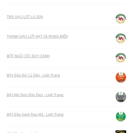
Crypto casino promo code what to know
TRÀ GẠO LỨT LÁ SEN
Cryptoboss онлайн казино – обзор платформы
THANH GẠO LỨT HẠT VÀ RONG BIỂN
Divaspin Australia Guide: Bonuses, Payments & Mobile Play
BỘT NGŨ CỐC DUY OANH
Divaspin Casino Review – Mobile & App Guide for Australian
Players
Bột Đậu Đỏ Củ Dền - Linh Trang
Dog House Megaways Bonus – kompletter Guide für
deutsche Spieler
Bột Mè Đen Đậu Đen - Linh Trang
Dracula Casino – Registration and Account Login Guide
Bột Đậu Xanh Rau Má - Linh Trang
Dragobet bonuscodes registratie stappen voor
Nederlandse spelers