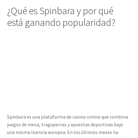
¿Qué es Spinbara y por qué
7Slots Casino – 7Slots Casino giriş
está ganando popularidad?
7Slots Casino – Bonus ve Promosyonlar
AlterSpin kasino – mobiilisovelluksen ja mobiilikäytön
opas
amunra Casino No‑Deposit‑Bonus: Sicherheits‑Guide für
deutsche Spieler
Aphrodite Casino en France – guide complet des jeux,
paiements et services
Aphrodite Casino France – délais de paiement et
Spinbara es una plataforma de casino online que combina
traitement des transactions
juegos de mesa, tragaperras y apuestas deportivas bajo
una misma licencia europea. En los últimos meses ha