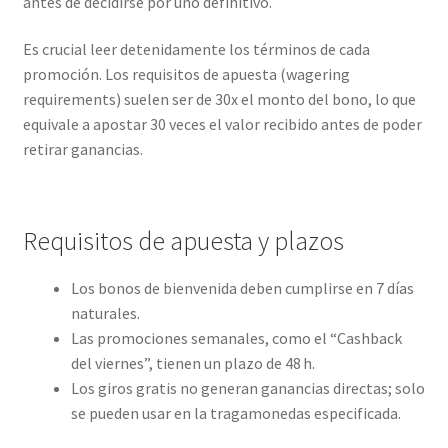
antes de decidirse por uno definitivo.
Casibom – casino giriş ve bahis sitesi
Es crucial leer detenidamente los términos de cada
promoción. Los requisitos de apuesta (wagering
Casibom Resmi Giriş Sayfası – ​2026 Casibom casino
requirements) suelen ser de 30x el monto del bono, lo que
equivale a apostar 30 veces el valor recibido antes de poder
Casino Aphrodite en France – création de compte et
retirar ganancias.
premiers pas sur la plateforme
Casino Bitcoin bono: visión general y opciones
Requisitos de apuesta y plazos
Casino Cleobetra en España: guía completa de bonos,
Los bonos de bienvenida deben cumplirse en 7 días
pagos y seguridad
naturales.
Las promociones semanales, como el “Cashback
Casino Dracula – Platform Features and Online Gaming
del viernes”, tienen un plazo de 48 h.
Experience
Los giros gratis no generan ganancias directas; solo
se pueden usar en la tragamonedas especificada.
Casino en ligne Golden Panda – Service client