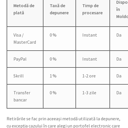
Dispo
Metodă de
Taxă de
Timp de
în
Casino Ξενα – τι πρέπει να ξέρετε
plată
depunere
procesare
Mold
Casinozer Casino France — Connexion à Casino
Visa /
0 %
Instant
Da
Chicken Road – Slot di casinò online che offre emozioni
MasterCard
infinite con galline che attraversano la strada
PayPal
0 %
Instant
Da
Clubhouse Casino Review: A Practical Guide for Canadian
Players
Skrill
1 %
1‑2 ore
Da
Códigos de bonificación Zoccer: registro paso a paso y
activación del bonus
Transfer
0 %
1‑3 zile
Da
bancar
Columbus Deluxe kostenlos – Schritte und Methoden für
deutsche Spieler
Retirările se fac prin aceeași metodă utilizată la depunere,
cu excepția cazului în care alegi un portofel electronic care