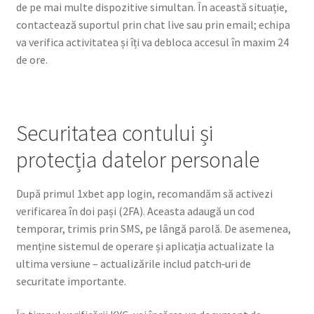
de pe mai multe dispozitive simultan. În această situație,
Casino no ADM con licenza internazionale: guida ai metodi
contactează suportul prin chat live sau prin email; echipa
di pagamento e prelievi rapidi
va verifica activitatea și îți va debloca accesul în maxim 24
de ore.
Casino non AAMS recensioni: guida pratica per scegliere il
miglior sito, bonus e sicurezza
Casino non AAMS sicuri: guida alla verifica dell’account
Securitatea contului și
passo passo
protecția datelor personale
Casino NV – logowanie i dostęp do konta kasyna online
După primul 1xbet app login, recomandăm să activezi
verificarea în doi pași (2FA). Aceasta adaugă un cod
Casino Online Ireland account verification guide
temporar, trimis prin SMS, pe lângă parolă. De asemenea,
menține sistemul de operare și aplicația actualizate la
Casino online stranieri login: guida passo passo e metodi
ultima versiune – actualizările includ patch‑uri de
securitate importante.
Casino online v Česku – žebříček nových online kasin