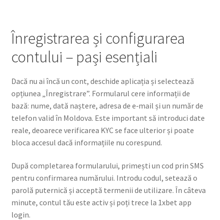
Bizzo Casino – bezpečné platby a rychlé výběry
Înregistrarea și configurarea
Book of RA 10 online spielen: App‑ und Mobile‑Guide für
contului – pași esențiali
deutsche Spieler
Dacă nu ai încă un cont, deschide aplicația și selectează
Boomerang casino game steps and methods
opțiunea „Înregistrare”. Formularul cere informații de
bază: nume, dată naștere, adresa de e‑mail și un număr de
Boomerangbet casino recenze 2024 – bonusy, registrace,
telefon valid în Moldova. Este important să introduci date
výběry a mobilní aplikace
reale, deoarece verificarea KYC se face ulterior și poate
bloca accesul dacă informațiile nu corespund.
Buitenlandse casino’s voor Nederlandse spelers –
Vergelijking en ranking van de beste online casino’s
După completarea formularului, primești un cod prin SMS
pentru confirmarea numărului. Introdu codul, setează o
parolă puternică și acceptă termenii de utilizare. În câteva
Buitenlandse goksites voor spelers uit Nederland –
minute, contul tău este activ și poți trece la 1xbet app
Vergelijking van slots en live casinospellen
login.