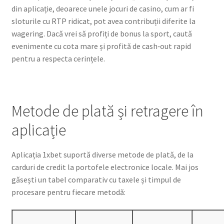
din aplicație, deoarece unele jocuri de casino, cum ar fi
Casino uden Rofus bonus – alt du skal vide i 2026
sloturile cu RTP ridicat, pot avea contribuții diferite la
wagering. Dacă vrei să profiți de bonus la sport, caută
Casino uden Rofus bonus – app og mobil guide
evenimente cu cota mare și profită de cash‑out rapid
pentru a respecta cerințele.
Casino uden Rofus bonus – app‑ og mobilguide
Casino uden Rofus bonus – komplet guide for danske
Metode de plată și retragere în
spillere 2026
aplicație
Casino uden Rofus registrering – betalingsmetoder og
hurtige udbetalinger
Aplicația 1xbet suportă diverse metode de plată, de la
carduri de credit la portofele electronice locale. Mai jos
Casino uden Rofus registrering – hvad du skal vide
găsești un tabel comparativ cu taxele și timpul de
procesare pentru fiecare metodă:
Casino Vox pentru jucătorii din România – Jocuri de
cazinou și categorii disponibile