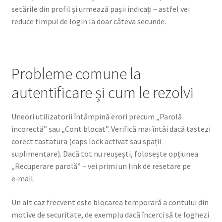
Casino Dracula – Platform Features and Online Gaming
setările din profil și urmează pașii indicați – astfel vei
Experience
reduce timpul de login la doar câteva secunde.
Casino en ligne Golden Panda – Service client
Probleme comune la
Casino en ligne qui accepte MasterCard : aperçu et options
autentificare și cum le rezolvi
Casino LolaJack – Slot Games and Table Game Selection
Uneori utilizatorii întâmpină erori precum „Parolă
Casino Mad Slots – Creating an Account and Getting
incorectă” sau „Cont blocat”. Verifică mai întâi dacă tastezi
Started
corect tastatura (caps lock activat sau spații
suplimentare). Dacă tot nu reușești, folosește opțiunea
Casino Mafia – Überblick über Spiele und verfügbare
„Recuperare parolă” – vei primi un link de resetare pe
Kategorien
e‑mail.
Un alt caz frecvent este blocarea temporară a contului din
Casino mobile : aperçu complet et options au Luxembourg
motive de securitate, de exemplu dacă încerci să te loghezi