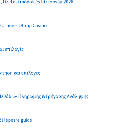
k, fizetési módok és biztonság 2026
стане – Olimp Casino
αι επιλογές
όπηση και επιλογές
ς Μεθόδων Πληρωμής & Γρήγορης Ανάληψης
l lépésre guide