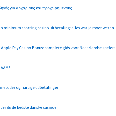
οδηγός για αρχάριους και προχωρημένους
n minimum storting casino uitbetaling: alles wat je moet weten
Apple Pay Casino Bonus: complete gids voor Nederlandse spelers
on AAMS
smetoder og hurtige udbetalinger
nder du de bedste danske casinoer