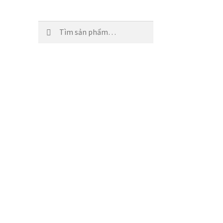
Tìm kiếm cho: