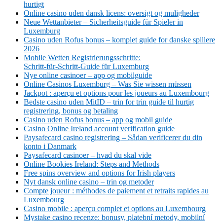
hurtigt
Online casino uden dansk licens: oversigt og muligheder
Neue Wettanbieter – Sicherheitsguide für Spieler in
Luxemburg
Casino uden Rofus bonus – komplet guide for danske spillere
2026
Mobile Wetten Registrierungsschritte:
Schritt‑für‑Schritt‑Guide für Luxemburg
Nye online casinoer – app og mobilguide
Online Casinos Luxemburg – Was Sie wissen müssen
Jackpot : aperçu et options pour les joueurs au Luxembourg
Bedste casino uden MitID – trin for trin guide til hurtig
registrering, bonus og betaling
Casino uden Rofus bonus – app og mobil guide
Casino Online Ireland account verification guide
Paysafecard casino registrering – Sådan verificerer du din
konto i Danmark
Paysafecard casinoer – hvad du skal vide
Online Bookies Ireland: Steps and Methods
Free spins overview and options for Irish players
Nyt dansk online casino – trin og metoder
Compte joueur : méthodes de paiement et retraits rapides au
Luxembourg
Casino mobile : aperçu complet et options au Luxembourg
Mystake casino recenze: bonusy, platební metody, mobilní