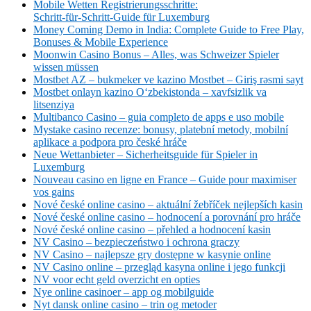
Mobile Wetten Registrierungsschritte:
Schritt‑für‑Schritt‑Guide für Luxemburg
Money Coming Demo in India: Complete Guide to Free Play,
Bonuses & Mobile Experience
Moonwin Casino Bonus – Alles, was Schweizer Spieler
wissen müssen
Mostbet AZ – bukmeker ve kazino Mostbet – Giriş rəsmi sayt
Mostbet onlayn kazino O‘zbekistonda – xavfsizlik va
litsenziya
Multibanco Casino – guia completo de apps e uso mobile
Mystake casino recenze: bonusy, platební metody, mobilní
aplikace a podpora pro české hráče
Neue Wettanbieter – Sicherheitsguide für Spieler in
Luxemburg
Nouveau casino en ligne en France – Guide pour maximiser
vos gains
Nové české online casino – aktuální žebříček nejlepších kasin
Nové české online casino – hodnocení a porovnání pro hráče
Nové české online casino – přehled a hodnocení kasin
NV Casino – bezpieczeństwo i ochrona graczy
NV Casino – najlepsze gry dostępne w kasynie online
NV Casino online – przegląd kasyna online i jego funkcji
NV voor echt geld overzicht en opties
Nye online casinoer – app og mobilguide
Nyt dansk online casino – trin og metoder