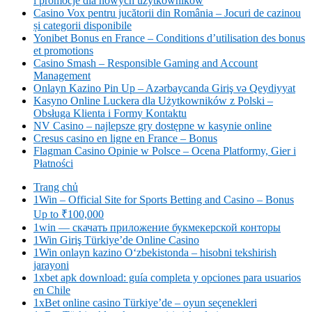
i promocje dla nowych użytkowników
Casino Vox pentru jucătorii din România – Jocuri de cazinou
și categorii disponibile
Yonibet Bonus en France – Conditions d’utilisation des bonus
et promotions
Casino Smash – Responsible Gaming and Account
Management
Onlayn Kazino Pin Up – Azərbaycanda Giriş və Qeydiyyat
Kasyno Online Luckera dla Użytkowników z Polski –
Obsługa Klienta i Formy Kontaktu
NV Casino – najlepsze gry dostępne w kasynie online
Cresus casino en ligne en France – Bonus
Flagman Casino Opinie w Polsce – Ocena Platformy, Gier i
Płatności
Trang chủ
1Win – Official Site for Sports Betting and Casino – Bonus
Up to ₹100,000
1win — скачать приложение букмекерской конторы
1Win Giriş Türkiye’de Online Casino
1Win onlayn kazino O‘zbekistonda – hisobni tekshirish
jarayoni
1xbet apk download: guía completa y opciones para usuarios
en Chile
1xBet online casino Türkiye’de – oyun seçenekleri