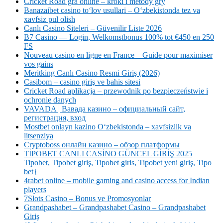
Cricket Road gra online – kroki i metody gry
Banazaibet casino to‘lov usullari – O‘zbekistonda tez va
xavfsiz pul olish
Canlı Casino Siteleri – Güvenilir Liste 2026
B7 Casino — Login, Welkomstbonus 100% tot €450 en 250
FS
Nouveau casino en ligne en France – Guide pour maximiser
vos gains
Meritking Canlı Casino Resmi Giriş (2026)
Casibom – casino giriş ve bahis sitesi
Cricket Road aplikacja – przewodnik po bezpieczeństwie i
ochronie danych
VAVADA | Вавада казино – официальный сайт,
регистрация, вход
Mostbet onlayn kazino O‘zbekistonda – xavfsizlik va
litsenziya
Cryptoboss онлайн казино – обзор платформы
TİPOBET CANLI CASİNO GÜNCEL GİRİŞ 2025
Tipobet, Tipobet giriş, Tipobet giris, Tipobet yeni giriş, Tipo
bet}
4rabet online – mobile gaming and casino access for Indian
players
7Slots Casino – Bonus ve Promosyonlar
Grandpashabet – Grandpashabet Casino – Grandpashabet
Giriş