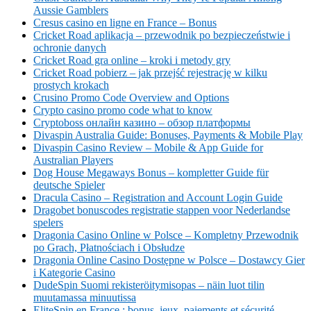
Aussie Gamblers
Cresus casino en ligne en France – Bonus
Cricket Road aplikacja – przewodnik po bezpieczeństwie i
ochronie danych
Cricket Road gra online – kroki i metody gry
Cricket Road pobierz – jak przejść rejestrację w kilku
prostych krokach
Crusino Promo Code Overview and Options
Crypto casino promo code what to know
Cryptoboss онлайн казино – обзор платформы
Divaspin Australia Guide: Bonuses, Payments & Mobile Play
Divaspin Casino Review – Mobile & App Guide for
Australian Players
Dog House Megaways Bonus – kompletter Guide für
deutsche Spieler
Dracula Casino – Registration and Account Login Guide
Dragobet bonuscodes registratie stappen voor Nederlandse
spelers
Dragonia Casino Online w Polsce – Kompletny Przewodnik
po Grach, Płatnościach i Obsłudze
Dragonia Online Casino Dostępne w Polsce – Dostawcy Gier
i Kategorie Casino
DudeSpin Suomi rekisteröitymisopas – näin luot tilin
muutamassa minuutissa
EliteSpin en France : bonus, jeux, paiements et sécurité