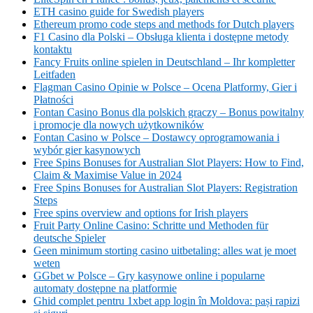
ETH casino guide for Swedish players
Ethereum promo code steps and methods for Dutch players
F1 Casino dla Polski – Obsługa klienta i dostępne metody
kontaktu
Fancy Fruits online spielen in Deutschland – Ihr kompletter
Leitfaden
Flagman Casino Opinie w Polsce – Ocena Platformy, Gier i
Płatności
Fontan Casino Bonus dla polskich graczy – Bonus powitalny
i promocje dla nowych użytkowników
Fontan Casino w Polsce – Dostawcy oprogramowania i
wybór gier kasynowych
Free Spins Bonuses for Australian Slot Players: How to Find,
Claim & Maximise Value in 2024
Free Spins Bonuses for Australian Slot Players: Registration
Steps
Free spins overview and options for Irish players
Fruit Party Online Casino: Schritte und Methoden für
deutsche Spieler
Geen minimum storting casino uitbetaling: alles wat je moet
weten
GGbet w Polsce – Gry kasynowe online i popularne
automaty dostępne na platformie
Ghid complet pentru 1xbet app login în Moldova: pași rapizi