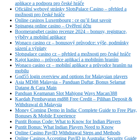
aplikace a podpora pro české hráče
Oficiální webové stránky SlotsPalace Casino – přehled a
možnosti pro české hráče
Online casinos Luxembourg : ce qu’il faut savoir
Spinanga online casino – Ověření účtu
Boomerangbet casino recenze 2024 – bonusy, registrace,
výběry a mobilní aplikace
Wonaco casino cz – bonusový průvodce: výše, podmínky
sázení a výplaty
Slotspalace casino cz – přehled a možnosti pro české hráče
Kajot kasino – průvodce aplikací a mobilním hraním
Wonaco casino cz – mobilní aplikace a průvodce hraním na
mobilu
God55 login overview and options for Malaysian players
Asia MD88 Malaysia – Panduan Daftar, Bonus Selamat
Datang & Cara Main
Panduan Keamanan Slot Mahjong Ways Macan388
Kaedah Pembayaran md88 Free Credit – Pilihan Deposit &
Withdrawal di Malaysia
Money Coming Demo in India: Complete Guide to Free Play,
Bonuses & Mobile Experience
Puntit Bonus Code: What to Know for Indian Players
Puntit Bonus: What Indian Players Need to Know
Online Casino PayID Withdrawal Steps and Methods
Online Casinos Accepting PayID in Australia: Security Guide