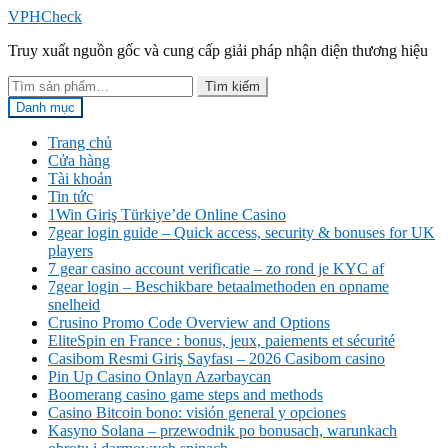
Đi
Chuyển
VPHCheck
đến
đến
Truy xuất nguồn gốc và cung cấp giải pháp nhận diện thương hiệu
Điều
nội
hướng
dung
Tìm
kiếm
Danh mục
cho:
Trang chủ
Cửa hàng
Tài khoản
Tin tức
1Win Giriş Türkiye’de Online Casino
7gear login guide – Quick access, security & bonuses for UK
players
7 gear casino account verificatie – zo rond je KYC af
7gear login – Beschikbare betaalmethoden en opname
snelheid
Crusino Promo Code Overview and Options
EliteSpin en France : bonus, jeux, paiements et sécurité
Casibom Resmi Giriş Sayfası – ​2026 Casibom casino
Pin Up Casino Onlayn Azərbaycan
Boomerang casino game steps and methods
Casino Bitcoin bono: visión general y opciones
Kasyno Solana – przewodnik po bonusach, warunkach