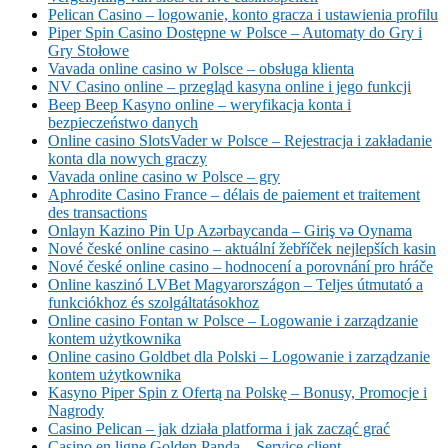
Pelican Casino – logowanie, konto gracza i ustawienia profilu
Piper Spin Casino Dostępne w Polsce – Automaty do Gry i
Gry Stołowe
Vavada online casino w Polsce – obsługa klienta
NV Casino online – przegląd kasyna online i jego funkcji
Beep Beep Kasyno online – weryfikacja konta i
bezpieczeństwo danych
Online casino SlotsVader w Polsce – Rejestracja i zakładanie
konta dla nowych graczy
Vavada online casino w Polsce – gry
Aphrodite Casino France – délais de paiement et traitement
des transactions
Onlayn Kazino Pin Up Azərbaycanda – Giriş və Oynama
Nové české online casino – aktuální žebříček nejlepších kasin
Nové české online casino – hodnocení a porovnání pro hráče
Online kaszinó LVBet Magyarországon – Teljes útmutató a
funkciókhoz és szolgáltatásokhoz
Online casino Fontan w Polsce – Logowanie i zarządzanie
kontem użytkownika
Online casino Goldbet dla Polski – Logowanie i zarządzanie
kontem użytkownika
Kasyno Piper Spin z Ofertą na Polskę – Bonusy, Promocje i
Nagrody
Casino Pelican – jak działa platforma i jak zacząć grać
Casino en ligne Golden Panda – Service client