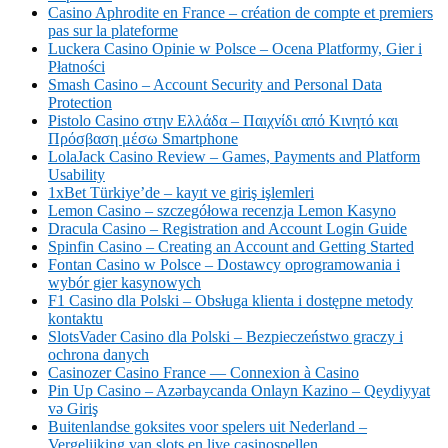
Casino Aphrodite en France – création de compte et premiers
pas sur la plateforme
Luckera Casino Opinie w Polsce – Ocena Platformy, Gier i
Płatności
Smash Casino – Account Security and Personal Data
Protection
Pistolo Casino στην Ελλάδα – Παιχνίδι από Κινητό και
Πρόσβαση μέσω Smartphone
LolaJack Casino Review – Games, Payments and Platform
Usability
1xBet Türkiye’de – kayıt ve giriş işlemleri
Lemon Casino – szczegółowa recenzja Lemon Kasyno
Dracula Casino – Registration and Account Login Guide
Spinfin Casino – Creating an Account and Getting Started
Fontan Casino w Polsce – Dostawcy oprogramowania i
wybór gier kasynowych
F1 Casino dla Polski – Obsługa klienta i dostępne metody
kontaktu
SlotsVader Casino dla Polski – Bezpieczeństwo graczy i
ochrona danych
Casinozer Casino France — Connexion à Casino
Pin Up Casino – Azərbaycanda Onlayn Kazino – Qeydiyyat
və Giriş
Buitenlandse goksites voor spelers uit Nederland –
Vergelijking van slots en live casinospellen