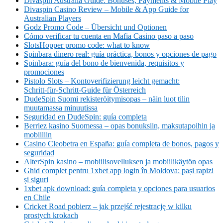
Divaspin Australia Guide: Bonuses, Payments & Mobile Play
Divaspin Casino Review – Mobile & App Guide for
Australian Players
Godz Promo Code – Übersicht und Optionen
Cómo verificar tu cuenta en Mafia Casino paso a paso
SlotsHopper promo code: what to know
Spinbara dinero real: guía práctica, bonos y opciones de pago
Spinbara: guía del bono de bienvenida, requisitos y
promociones
Pistolo Slots – Kontoverifizierung leicht gemacht:
Schritt‑für‑Schritt‑Guide für Österreich
DudeSpin Suomi rekisteröitymisopas – näin luot tilin
muutamassa minuutissa
Seguridad en DudeSpin: guía completa
Berriez kasino Suomessa – opas bonuksiin, maksutapoihin ja
mobiiliin
Casino Cleobetra en España: guía completa de bonos, pagos y
seguridad
AlterSpin kasino – mobiilisovelluksen ja mobiilikäytön opas
Ghid complet pentru 1xbet app login în Moldova: pași rapizi
și siguri
1xbet apk download: guía completa y opciones para usuarios
en Chile
Cricket Road pobierz – jak przejść rejestrację w kilku
prostych krokach