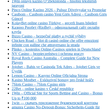
1Win onlayn kazino O‘zbekistonda – hisobni tekshirish
jarayoni
Pinco Online Kazino 2026 – Pulsuz Dövriyyələr və Promolar
Casibom – Casibom casino Yeni Giriş Adresi – Casibom Giriş
Güncel
KolayBet online casino Türkiye – geçerli lisans bilgileri
Казино Риобет (RioBet) – официальный сайт онлайн
клуба
Bizzo Casino – bezpečné platby a rychlé výběry
Chicken Road – Slot di casinò online che offre emozioni
infinite con galline che attraversano la strada
Plinko – kostenlos Online-Casinos spielen in Deutschland
NV Casino – bezpieczeństwo i ochrona graczy
Royal Reels Casino Australia – Complete Guide for New
Players
Jojobet – Bahis ve Casinoda Tek Adres – Jojobet Giriş ve
Üyelik
Lemon Casino – Kasyno Online Oficjalna Strona
Kasino Mostbet – Exkluzivní bonusy pro české hráče
7Slots Casino – 7Slots Casino giriş
22Bet – online kasino v České republice
1Win – Official Site for Sports Betting and Casino – Bonus
Up to ₹100,000
1win — скачать приложение букмекерской конторы
amunra Casino No‑Deposit‑Bonus: Sicherheits‑Guide für