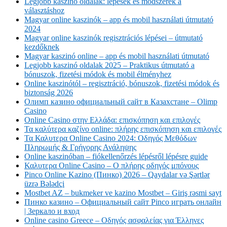
Legjobb kaszinó oldalak: lépések és módszerek a
választáshoz
Magyar online kaszinók – app és mobil használati útmutató
2024
Magyar online kaszinók regisztrációs lépései – útmutató
kezdőknek
Magyar kaszinó online – app és mobil használati útmutató
Legjobb kaszinó oldalak 2025 – Praktikus útmutató a
bónuszok, fizetési módok és mobil élményhez
Online kaszinótól – regisztráció, bónuszok, fizetési módok és
biztonság 2026
Олимп казино официальный сайт в Казахстане – Olimp
Casino
Online Casino στην Ελλάδα: επισκόπηση και επιλογές
Τα καλύτερα καζίνο online: πλήρης επισκόπηση και επιλογές
Τα Καλυτερα Online Casino 2024: Οδηγός Μεθόδων
Πληρωμής & Γρήγορης Ανάληψης
Online kaszinóban – fiókellenőrzés lépésről lépésre guide
Καλυτερα Online Casino – Ο πλήρης οδηγός μπόνους
Pinco Online Kazino (Пинко) 2026 – Qaydalar və Şərtlər
üzrə Bələdçi
Mostbet AZ – bukmeker ve kazino Mostbet – Giriş rəsmi sayt
Пинко казино – Официальный сайт Pinco играть онлайн
| Зеркало и вход
Online casino Greece – Οδηγός ασφαλείας για Έλληνες