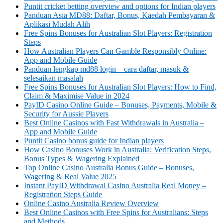
Puntit cricket betting overview and options for Indian players
Panduan Asia MD88: Daftar, Bonus, Kaedah Pembayaran &
Aplikasi Mudah Alih
Free Spins Bonuses for Australian Slot Players: Registration
Steps
How Australian Players Can Gamble Responsibly Online:
App and Mobile Guide
Panduan lengkap md88 login – cara daftar, masuk &
selesaikan masalah
Free Spins Bonuses for Australian Slot Players: How to Find,
Claim & Maximise Value in 2024
PayID Casino Online Guide – Bonuses, Payments, Mobile &
Security for Aussie Players
Best Online Casinos with Fast Withdrawals in Australia –
App and Mobile Guide
Puntit Casino bonus guide for Indian players
How Casino Bonuses Work in Australia: Verification Steps,
Bonus Types & Wagering Explained
Top Online Casino Australia Bonus Guide – Bonuses,
Wagering & Real Value 2025
Instant PayID Withdrawal Casino Australia Real Money –
Registration Steps Guide
Online Casino Australia Review Overview
Best Online Casinos with Free Spins for Australians: Steps
and Methods