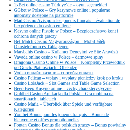
1xBet online casino Türkiye’de – oyun seçenekleri
GGbet w Polsce – Gry kasynowe online i popularne
automaty dostępne na platformie
Mad Casino Avis pour les joueurs français – évaluation de
l’expérience du casino en ligne
Kasyno online Pistolo w Polsce – Bezpieczeństwo kont i
ochrona danych graczy
Bet-Match Casino Magyarországon – Mobil Játék
Okostelefonon és Táblagépen
Marsbahis Casino – Kullanıcı Deneyimi ve Site Arayüzü
Vavada online casino w Polsce – darmowe spiny
Dragonia Casino Online w Polsce – Kompletny Przewodnik
po Grach, Płatnościach i Obsłudze
Vodka онлайн казино – способы оплаты
Casino Pelican – wpłaty i wypłaty pieniędzy krok po kroku
Casino LolaJack – Slot Games and Table Game Selection
Beep Beep Kasyno online – cechy charakterystyczne
Goldbet Casino Aplikacja dla Polski – Gra mobilna na
smartfonach i tabletach
Casino Mafia – Überblick über Spiele und verfügbare
Kategorien
Yonibet Bonus pour les joueurs français – Bonus de
bienvenue et offres promotionnelles
Fontan Casino Bonus dla polskich graczy – Bonus powitalny