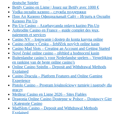
deutsche Spieler
Betify Casino en Ligne | Jouez sur Betify avec 1000 €
Vodka онлайн казино – служба поддержки
Пин Ап Казино Официальный Сайт – Играть в Онлайн
Казино Pin Up
Pin Up Casino – Azərbaycanda onlayn kazino Pin-Up
Aphrodite Casino en France – guide complet des jeux,
paiements et services
Casino NV – logowanie i dostęp do konta kasyna online
Casino online v Česku – žebříček nových online kasin
Casino Mad Slots – Creating an Account and Getting Started
Nové české online casino – přehled a hodnocení kasin
Buitenlandse casino’s voor Nederlandse spelers – Vergelijking
en ranking van de beste online casino’s
Online Casino Spinfin – Deposit and Withdrawal Methods
Explained
Casino Dracula – Platform Features and Online Gaming
Experience
Pistolo Casino – Program lojalnościowy turnieje i nagrody dla
graczy
Meilleur Casino en Ligne 2026 – Sites Fiables
Dragonia Online Casino Dostępne w Polsce – Dostawcy Gier
i Kategorie Casino
MadSlots Casino – Deposit and Withdrawal Methods
Explained