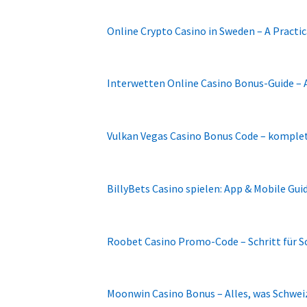
Online Crypto Casino in Sweden – A Practic
Interwetten Online Casino Bonus-Guide –
Vulkan Vegas Casino Bonus Code – komplet
BillyBets Casino spielen: App & Mobile Guid
Roobet Casino Promo-Code – Schritt für Sc
Moonwin Casino Bonus – Alles, was Schwei