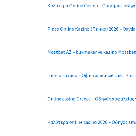
Καλυτερα Online Casino – Ο πλήρης οδηγ
Pinco Online Kazino (Пинко) 2026 – Qaydal
Mostbet AZ – bukmeker ve kazino Mostbet –
Пинко казино – Официальный сайт Pinco
Online casino Greece – Οδηγός ασφαλείας 
Καλύτερα online casino 2026 – Οδηγός ε