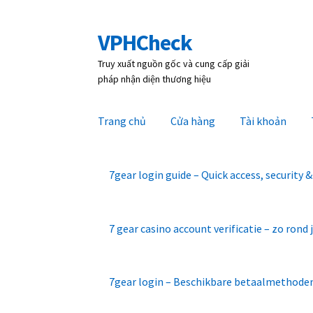
VPHCheck
Đi
Chuyển
đến
đến
Truy xuất nguồn gốc và cung cấp giải
Điều
nội
pháp nhận diện thương hiệu
hướng
dung
Trang chủ
Cửa hàng
Tài khoản
7gear login guide – Quick access, security 
7 gear casino account verificatie – zo rond 
7gear login – Beschikbare betaalmethode