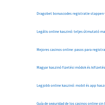
Dragobet bonuscodes registratie stappen 
Legális online kaszinó: teljes útmutató m
Mejores casinos online: pasos para registr
Magyar kaszinó fizetési módok és kifizeté
Legjobb online kaszinó: mobil és app has
Guía de seguridad de los casinos online sin 