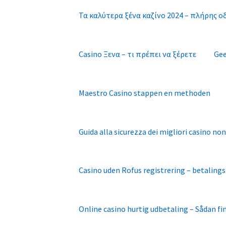
Τα καλύτερα ξένα καζίνο 2024 – πλήρης 
Casino Ξενα – τι πρέπει να ξέρετε
Gee
Maestro Casino stappen en methoden
Guida alla sicurezza dei migliori casino n
Casino uden Rofus registrering – betaling
Online casino hurtig udbetaling – Sådan fi