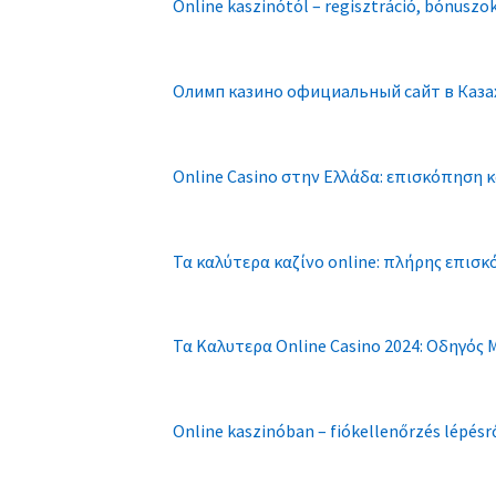
Online kaszinótól – regisztráció, bónuszo
Олимп казино официальный сайт в Казах
Online Casino στην Ελλάδα: επισκόπηση κ
Τα καλύτερα καζίνο online: πλήρης επισκ
Τα Καλυτερα Online Casino 2024: Οδηγό
Online kaszinóban – fiókellenőrzés lépésrő