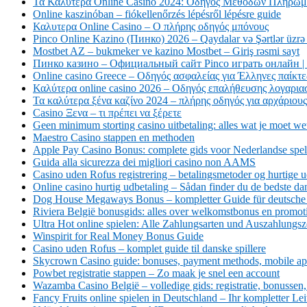
Τα Καλυτερα Online Casino 2024: Οδηγός Μεθόδων Πληρωμ
Online kaszinóban – fiókellenőrzés lépésről lépésre guide
Καλυτερα Online Casino – Ο πλήρης οδηγός μπόνους
Pinco Online Kazino (Пинко) 2026 – Qaydalar və Şərtlər üzrə
Mostbet AZ – bukmeker ve kazino Mostbet – Giriş rəsmi sayt
Пинко казино – Официальный сайт Pinco играть онлайн | 
Online casino Greece – Οδηγός ασφαλείας για Έλληνες παίκτε
Καλύτερα online casino 2026 – Οδηγός επαλήθευσης λογαρι
Τα καλύτερα ξένα καζίνο 2024 – πλήρης οδηγός για αρχάριου
Casino Ξενα – τι πρέπει να ξέρετε
Geen minimum storting casino uitbetaling: alles wat je moet we
Maestro Casino stappen en methoden
Apple Pay Casino Bonus: complete gids voor Nederlandse spel
Guida alla sicurezza dei migliori casino non AAMS
Casino uden Rofus registrering – betalingsmetoder og hurtige u
Online casino hurtig udbetaling – Sådan finder du de bedste da
Dog House Megaways Bonus – kompletter Guide für deutsche 
Riviera België bonusgids: alles over welkomstbonus en promot
Ultra Hot online spielen: Alle Zahlungsarten und Auszahlungsz
Winspirit for Real Money Bonus Guide
Casino uden Rofus – komplet guide til danske spillere
Skycrown Casino guide: bonuses, payment methods, mobile app 
Powbet registratie stappen – Zo maak je snel een account
Wazamba Casino België – volledige gids: registratie, bonusse
Fancy Fruits online spielen in Deutschland – Ihr kompletter Lei