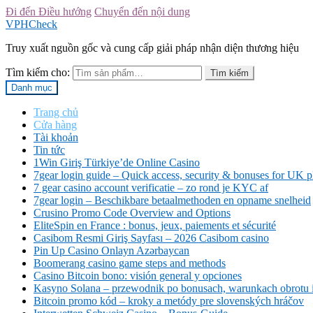
Đi đến Điều hướng
Chuyển đến nội dung
VPHCheck
Truy xuất nguồn gốc và cung cấp giải pháp nhận diện thương hiệu
Tìm kiếm cho:
Danh mục
Trang chủ
Cửa hàng
Tài khoản
Tin tức
1Win Giriş Türkiye’de Online Casino
7gear login guide – Quick access, security & bonuses for UK p
7 gear casino account verificatie – zo rond je KYC af
7gear login – Beschikbare betaalmethoden en opname snelheid
Crusino Promo Code Overview and Options
EliteSpin en France : bonus, jeux, paiements et sécurité
Casibom Resmi Giriş Sayfası – ​2026 Casibom casino
Pin Up Casino Onlayn Azərbaycan
Boomerang casino game steps and methods
Casino Bitcoin bono: visión general y opciones
Kasyno Solana – przewodnik po bonusach, warunkach obrotu 
Bitcoin promo kód – kroky a metódy pre slovenských hráčov