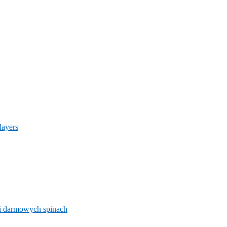
layers
i darmowych spinach