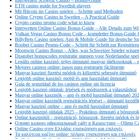
Interwetten Schweiz Casino – Bonus-Guide
ETH casino guide for Swedish players
Mit Bitcoin im Casino spielen – Schritte und Methoden
Online Crypto Casino in Sweden – A Practical Guide
Crypto casino promo code what to know
Interwetten Online Casino Bonus-Guide – Alle Details zum 
Vulkan Vegas Casino Bonus Code – kompletter Bonus‑Guide fü
BillyBets Casino spielen: App & Mobile Guide für deutsche Sp
Roobet Casino Promo-Code – Schritt für Schritt zur Registrier
Moonwin Casino Bonus – Alles, was Schweizer Spieler wisse
Dragobet bonuscodes registratie stappen voor Nederlandse spel
Legális online kaszinó: teljes útmutató magyar játékosoknak – 
Mejores casinos online: pasos para registrarte fácilmente
Magyar kaszinó fizetési módok és kifizetési sebesség útmutató
Legjobb online kaszinó: mobil és app használati útmutató
Guía de seguridad de los casinos online sin licencia
Legjobb kaszinó oldalak: lépések és módszerek a választáshoz
Magyar online kaszinók – app és mobil használati útmutató 20
Magyar online kaszinók regisztrációs lépései – útmutató kezdő
Magyar kaszinó online – app és mobil használati útmutató
Legjobb kaszinó oldalak 2025 – Praktikus útmutató a bónuszok
Online kaszinótól – regisztráció, bónuszok, fizetési módok és 
Олимп казино официальный сайт в Казахстане – Olimp Ca
Online Casino στην Ελλάδα: επισκόπηση και επιλογές
Τα καλύτερα καζίνο online: πλήρης επισκόπηση και επιλογές