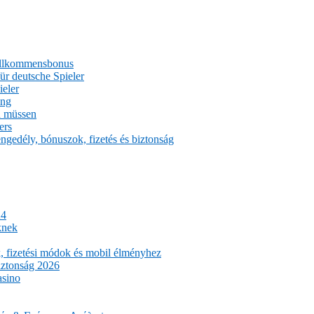
Willkommensbonus
r deutsche Spieler
ieler
ung
n müssen
ers
engedély, bónuszok, fizetés és biztonság
24
knek
, fizetési módok és mobil élményhez
biztonság 2026
sino