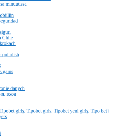
sa minuutissa
biiliin
seguridad
siguri
n Chile
 krokach
 pul olish
S
s gains
ronie danych
я, вход
iriş, Tipobet giris, Tipobet yeni giriş, Tipo bet}
yers
i