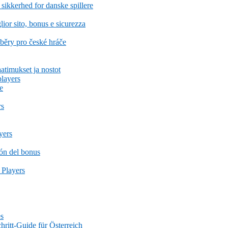
sikkerhed for danske spillere
ior sito, bonus e sicurezza
běry pro české hráče
aatimukset ja nostot
layers
e
rs
yers
ión del bonus
 Players
es
chritt‑Guide für Österreich