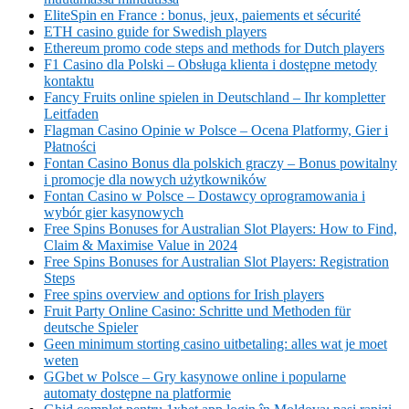
EliteSpin en France : bonus, jeux, paiements et sécurité
ETH casino guide for Swedish players
Ethereum promo code steps and methods for Dutch players
F1 Casino dla Polski – Obsługa klienta i dostępne metody
kontaktu
Fancy Fruits online spielen in Deutschland – Ihr kompletter
Leitfaden
Flagman Casino Opinie w Polsce – Ocena Platformy, Gier i
Płatności
Fontan Casino Bonus dla polskich graczy – Bonus powitalny
i promocje dla nowych użytkowników
Fontan Casino w Polsce – Dostawcy oprogramowania i
wybór gier kasynowych
Free Spins Bonuses for Australian Slot Players: How to Find,
Claim & Maximise Value in 2024
Free Spins Bonuses for Australian Slot Players: Registration
Steps
Free spins overview and options for Irish players
Fruit Party Online Casino: Schritte und Methoden für
deutsche Spieler
Geen minimum storting casino uitbetaling: alles wat je moet
weten
GGbet w Polsce – Gry kasynowe online i popularne
automaty dostępne na platformie