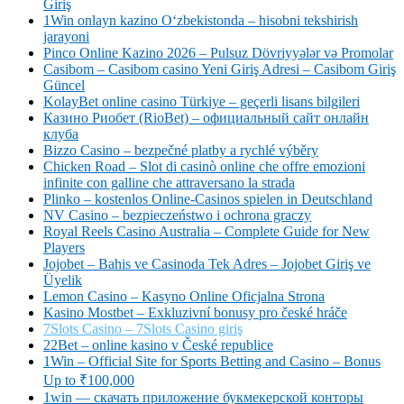
Giriş
1Win onlayn kazino O‘zbekistonda – hisobni tekshirish
jarayoni
Pinco Online Kazino 2026 – Pulsuz Dövriyyələr və Promolar
Casibom – Casibom casino Yeni Giriş Adresi – Casibom Giriş
Güncel
KolayBet online casino Türkiye – geçerli lisans bilgileri
Казино Риобет (RioBet) – официальный сайт онлайн
клуба
Bizzo Casino – bezpečné platby a rychlé výběry
Chicken Road – Slot di casinò online che offre emozioni
infinite con galline che attraversano la strada
Plinko – kostenlos Online-Casinos spielen in Deutschland
NV Casino – bezpieczeństwo i ochrona graczy
Royal Reels Casino Australia – Complete Guide for New
Players
Jojobet – Bahis ve Casinoda Tek Adres – Jojobet Giriş ve
Üyelik
Lemon Casino – Kasyno Online Oficjalna Strona
Kasino Mostbet – Exkluzivní bonusy pro české hráče
7Slots Casino – 7Slots Casino giriş
22Bet – online kasino v České republice
1Win – Official Site for Sports Betting and Casino – Bonus
Up to ₹100,000
1win — скачать приложение букмекерской конторы