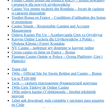
Fontan Casino Bonus dla polskich graczy – Bonus powitalny
i promocje dla nowych użytkowników
Casino Vox pentru jucătorii din România – Jocuri de cazinou
și categorii disponibile
Yonibet Bonus en France – Conditions d’utilisation des bonus
et promotions
Casino Smash – Responsible Gaming and Account
Management
Onlayn Kazino Pin Up – Azərbaycanda Giriş və Qeydiyyat
Kasyno Online Luckera dla Użytkowników z Polski –
Obsługa Klienta i Formy Kontaktu
NV Casino – najlepsze gry dostępne w kasynie online
Cresus casino en ligne en France – Bonus
Flagman Casino Opinie w Polsce – Ocena Platformy, Gier i
Płatności
Trang chủ
1Win – Official Site for Sports Betting and Casino – Bonus
Up to ₹100,000
1win — скачать приложение букмекерской конторы
1Win Giriş Türkiye’de Online Casino
1Win onlayn kazino O‘zbekistonda – hisobni tekshirish
jarayoni
1xbet apk download: guía completa y opciones para usuarios
en Chile