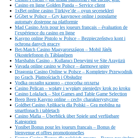
Casino en ligne Golden Panda – Service client
1xBet online casino Türkiye’de – oyun seçenekleri
GGbet w Polsce – Gry kasynowe online i popularne
automaty dostępne na platformie
Mad Casino Avis pour les joueurs français – évaluation de
l’expérience du casino en ligne
Kasyno online Pistolo w Polsce – Bezpieczeństwo kont i
ochrona danych graczy
Bet-Match Casino Magyarországon – Mobil Játék
Okostelefonon és Táblagépen
Marsbahis Casino – Kullanıcı Deneyimi ve Site Arayüzü
Vavada online casino w Polsce – darmowe spiny
Dragonia Casino Online w Polsce – Kompletny Przewodnik
po Grach, Płatnościach i Obsłudze
Vodka онлайн казино – способы оплаты
Casino Pelican – wpłaty i wypłaty pieniędzy krok po kroku
Casino LolaJack – Slot Games and Table Game Selection
Beep Beep Kasyno online – cechy charakterystyczne
Goldbet Casino Aplikacja dla Polski – Gra mobilna na
smartfonach i tabletach
Casino Mafia – Überblick über Spiele und verfügbare
Kategorien
Yonibet Bonus pour les joueurs français – Bonus de
bienvenue et offres promotionnelles