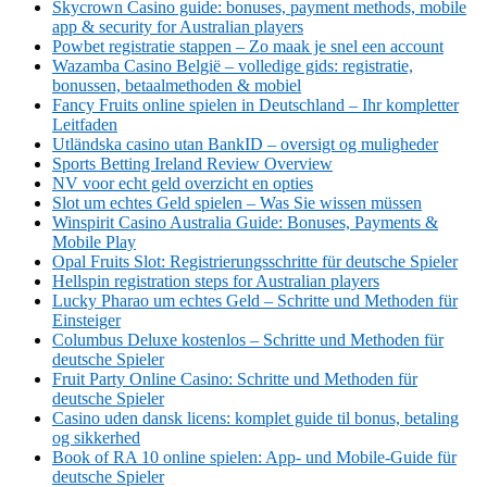
Skycrown Casino guide: bonuses, payment methods, mobile
app & security for Australian players
Powbet registratie stappen – Zo maak je snel een account
Wazamba Casino België – volledige gids: registratie,
bonussen, betaalmethoden & mobiel
Fancy Fruits online spielen in Deutschland – Ihr kompletter
Leitfaden
Utländska casino utan BankID – oversigt og muligheder
Sports Betting Ireland Review Overview
NV voor echt geld overzicht en opties
Slot um echtes Geld spielen – Was Sie wissen müssen
Winspirit Casino Australia Guide: Bonuses, Payments &
Mobile Play
Opal Fruits Slot: Registrierungsschritte für deutsche Spieler
Hellspin registration steps for Australian players
Lucky Pharao um echtes Geld – Schritte und Methoden für
Einsteiger
Columbus Deluxe kostenlos – Schritte und Methoden für
deutsche Spieler
Fruit Party Online Casino: Schritte und Methoden für
deutsche Spieler
Casino uden dansk licens: komplet guide til bonus, betaling
og sikkerhed
Book of RA 10 online spielen: App‑ und Mobile‑Guide für
deutsche Spieler