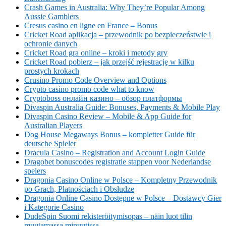
Crash Games in Australia: Why They’re Popular Among
Aussie Gamblers
Cresus casino en ligne en France – Bonus
Cricket Road aplikacja – przewodnik po bezpieczeństwie i
ochronie danych
Cricket Road gra online – kroki i metody gry
Cricket Road pobierz – jak przejść rejestrację w kilku
prostych krokach
Crusino Promo Code Overview and Options
Crypto casino promo code what to know
Cryptoboss онлайн казино – обзор платформы
Divaspin Australia Guide: Bonuses, Payments & Mobile Play
Divaspin Casino Review – Mobile & App Guide for
Australian Players
Dog House Megaways Bonus – kompletter Guide für
deutsche Spieler
Dracula Casino – Registration and Account Login Guide
Dragobet bonuscodes registratie stappen voor Nederlandse
spelers
Dragonia Casino Online w Polsce – Kompletny Przewodnik
po Grach, Płatnościach i Obsłudze
Dragonia Online Casino Dostępne w Polsce – Dostawcy Gier
i Kategorie Casino
DudeSpin Suomi rekisteröitymisopas – näin luot tilin
muutamassa minuutissa