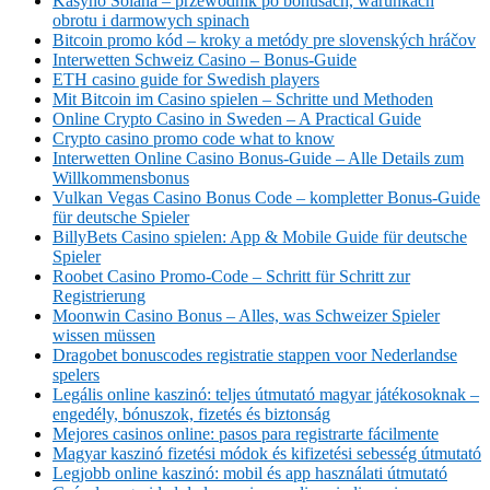
Kasyno Solana – przewodnik po bonusach, warunkach
obrotu i darmowych spinach
Bitcoin promo kód – kroky a metódy pre slovenských hráčov
Interwetten Schweiz Casino – Bonus-Guide
ETH casino guide for Swedish players
Mit Bitcoin im Casino spielen – Schritte und Methoden
Online Crypto Casino in Sweden – A Practical Guide
Crypto casino promo code what to know
Interwetten Online Casino Bonus-Guide – Alle Details zum
Willkommensbonus
Vulkan Vegas Casino Bonus Code – kompletter Bonus‑Guide
für deutsche Spieler
BillyBets Casino spielen: App & Mobile Guide für deutsche
Spieler
Roobet Casino Promo-Code – Schritt für Schritt zur
Registrierung
Moonwin Casino Bonus – Alles, was Schweizer Spieler
wissen müssen
Dragobet bonuscodes registratie stappen voor Nederlandse
spelers
Legális online kaszinó: teljes útmutató magyar játékosoknak –
engedély, bónuszok, fizetés és biztonság
Mejores casinos online: pasos para registrarte fácilmente
Magyar kaszinó fizetési módok és kifizetési sebesség útmutató
Legjobb online kaszinó: mobil és app használati útmutató