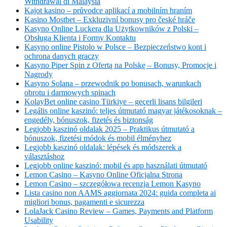
Withdrawal di Malaysia
Kajot kasino – průvodce aplikací a mobilním hraním
Kasino Mostbet – Exkluzivní bonusy pro české hráče
Kasyno Online Luckera dla Użytkowników z Polski –
Obsługa Klienta i Formy Kontaktu
Kasyno online Pistolo w Polsce – Bezpieczeństwo kont i
ochrona danych graczy
Kasyno Piper Spin z Ofertą na Polskę – Bonusy, Promocje i
Nagrody
Kasyno Solana – przewodnik po bonusach, warunkach
obrotu i darmowych spinach
KolayBet online casino Türkiye – geçerli lisans bilgileri
Legális online kaszinó: teljes útmutató magyar játékosoknak –
engedély, bónuszok, fizetés és biztonság
Legjobb kaszinó oldalak 2025 – Praktikus útmutató a
bónuszok, fizetési módok és mobil élményhez
Legjobb kaszinó oldalak: lépések és módszerek a
választáshoz
Legjobb online kaszinó: mobil és app használati útmutató
Lemon Casino – Kasyno Online Oficjalna Strona
Lemon Casino – szczegółowa recenzja Lemon Kasyno
Lista casino non AAMS aggiornata 2024: guida completa ai
migliori bonus, pagamenti e sicurezza
LolaJack Casino Review – Games, Payments and Platform
Usability