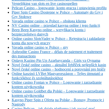
Vergelijking van slots en live casinospellen
Pelican Casino – logowanie, konto gracza i ustawienia profilu
Piper Spin Casino Dostępne w Polsce – Automaty do Gry i
Gry Stołowe
Vavada online casino w Polsce – obsługa klienta
NV Casino online – przegląd kasyna online i jego funkcji
Beep Beep Kasyno online – weryfikacja konta i
bezpieczeństwo danych
Online casino SlotsVader w Polsce – Rejestracja i zakładanie
konta dla nowych graczy
Vavada online casino w Polsce – gry
Aphrodite Casino France – délais de paiement et traitement
des transactions
Onlayn Kazino Pin Up Azərbaycanda – Giriş və Oynama
Nové české online casino – aktuální žebříček nejlepších kasin
Nové české online casino – hodnocení a porovnání pro hráče
Online kaszinó LVBet Magyarországon – Teljes útmutató a
funkciókhoz és szolgáltatásokhoz
Online casino Fontan w Polsce – Logowanie i zarządzanie
kontem użytkownika
Online casino Goldbet dla Polski – Logowanie i zarządzanie
kontem użytkownika
Kasyno Piper Spin z Ofertą na Polskę – Bonusy, Promocje i
Nagrody
Casino Pelican – jak działa platforma i jak zacząć grać