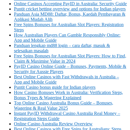
Online Casinos Accepting PayID in Australia: Security Guide
Puntit cricket betting overview and options for Indian players
Panduan Asia MD88: Daftar, Bonus, Kaedah Pembayaran &
Aplikasi Mudah Alih
Free Spins Bonuses for Australian Slot Players: Registration
Steps
How Australian Players Can Gamble Responsibly Online:
App and Mobile Guide
Panduan lengkap md88 login – cara daftar, masuk &
selesaikan masalah
Free Spins Bonuses for Australian Slot Players: How to Find,
Claim & Maximise Value in 2024
PayID Casino Online Guide – Bonuses, Payments, Mobile &
Security for Aussie Players
Best Online Casinos with Fast Withdrawals in Australia –
App and Mobile Guide
Puntit Casino bonus guide for Indian players
How Casino Bonuses Work in Australia: Verification Steps,
Bonus Types & Wagering Explained
Top Online Casino Australia Bonus Guide – Bonuses,
Wagering & Real Value 2025
Instant PayID Withdrawal Casino Australia Real Money –
Registration Steps Guide
Online Casino Australia Review Overview
Best Online Casinos with Free Spins for Australians: Steps