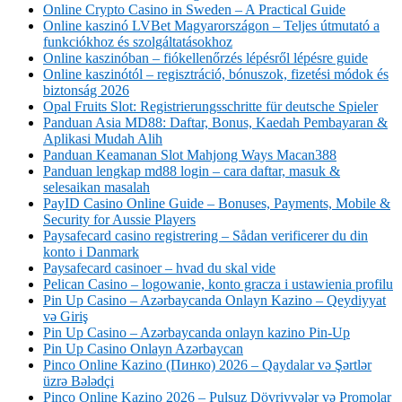
Online Crypto Casino in Sweden – A Practical Guide
Online kaszinó LVBet Magyarországon – Teljes útmutató a
funkciókhoz és szolgáltatásokhoz
Online kaszinóban – fiókellenőrzés lépésről lépésre guide
Online kaszinótól – regisztráció, bónuszok, fizetési módok és
biztonság 2026
Opal Fruits Slot: Registrierungsschritte für deutsche Spieler
Panduan Asia MD88: Daftar, Bonus, Kaedah Pembayaran &
Aplikasi Mudah Alih
Panduan Keamanan Slot Mahjong Ways Macan388
Panduan lengkap md88 login – cara daftar, masuk &
selesaikan masalah
PayID Casino Online Guide – Bonuses, Payments, Mobile &
Security for Aussie Players
Paysafecard casino registrering – Sådan verificerer du din
konto i Danmark
Paysafecard casinoer – hvad du skal vide
Pelican Casino – logowanie, konto gracza i ustawienia profilu
Pin Up Casino – Azərbaycanda Onlayn Kazino – Qeydiyyat
və Giriş
Pin Up Casino – Azərbaycanda onlayn kazino Pin-Up
Pin Up Casino Onlayn Azərbaycan
Pinco Online Kazino (Пинко) 2026 – Qaydalar və Şərtlər
üzrə Bələdçi
Pinco Online Kazino 2026 – Pulsuz Dövriyyələr və Promolar