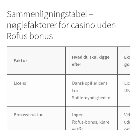
Cricket Road pobierz – jak przejść rejestrację w kilku
Sammenligningstabel –
prostych krokach
nøglefaktorer for casino uden
Crusino Promo Code Overview and Options
Rofus bonus
Crypto casino promo code what to know
Hvad du skal kigge
Ek
Faktor
Cryptoboss онлайн казино – обзор платформы
efter
go
Divaspin Australia Guide: Bonuses, Payments & Mobile Play
Licens
Dansk spillelicens
Li
fra
DK
Divaspin Casino Review – Mobile & App Guide for Australian
Spillemyndigheden
Players
Dog House Megaways Bonus – kompletter Guide für
Bonusstruktur
Ingen
Ve
deutsche Spieler
Rofus‑bonus, klare
ud
vilkår
om