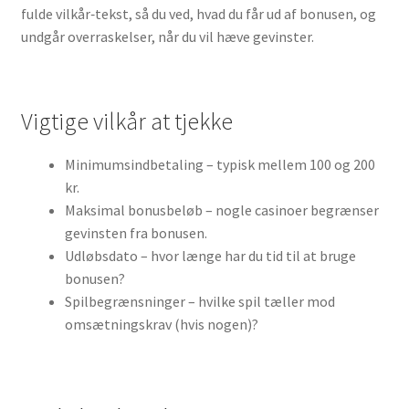
Casino Pelican – jak działa platforma i jak zacząć grać
fulde vilkår‑tekst, så du ved, hvad du får ud af bonusen, og
undgår overraskelser, når du vil hæve gevinster.
Casino Pelican – wpłaty i wypłaty pieniędzy krok po kroku
Casino senza documenti con bonus attivi: guida pratica a
Vigtige vilkår at tjekke
bonus, registrazione veloce e app mobile
Minimumsindbetaling – typisk mellem 100 og 200
Casino Smash – Responsible Gaming and Account
kr.
Management
Maksimal bonusbeløb – nogle casinoer begrænser
gevinsten fra bonusen.
Casino uden dansk licens: komplet guide til bonus,
Udløbsdato – hvor længe har du tid til at bruge
betaling og sikkerhed
bonusen?
Spilbegrænsninger – hvilke spil tæller mod
Casino uden om Rofus – guide til bonus, betaling,
omsætningskrav (hvis nogen)?
mobilapp og sikkerhed for danske spillere
Casino uden Rofus – komplet guide til danske spillere