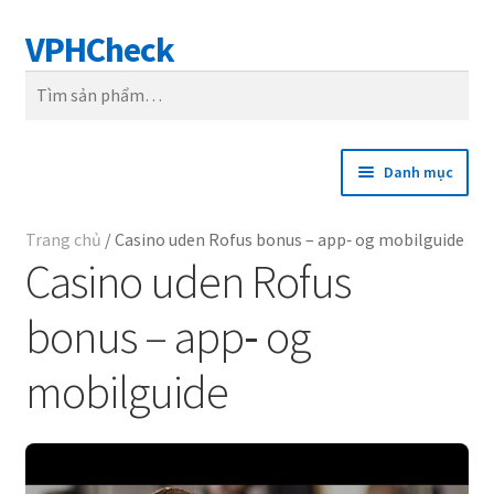
VPHCheck
Đi
Chuyển
đến
đến
Tìm
Điều
nội
kiếm
hướng
dung
cho:
Danh mục
Trang chủ
Trang chủ
/
Casino uden Rofus bonus – app‑ og mobilguide
Casino uden Rofus
1Win – Official Site for Sports Betting and Casino – Bonus
Up to ₹100,000
bonus – app‑ og
1win — скачать приложение букмекерской конторы
mobilguide
1Win Giriş Türkiye’de Online Casino
1Win onlayn kazino O‘zbekistonda – hisobni tekshirish