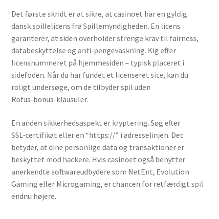
Det første skridt er at sikre, at casinoet har en gyldig
Bizzo Casino – bezpečné platby a rychlé výběry
dansk spillelicens fra Spillemyndigheden. En licens
garanterer, at siden overholder strenge krav til fairness,
Book of RA 10 online spielen: App‑ und Mobile‑Guide für
databeskyttelse og anti‑penge­vaskning. Kig efter
deutsche Spieler
licensnummeret på hjemmesiden – typisk placeret i
sidefoden. Når du har fundet et licenseret site, kan du
roligt undersøge, om de tilbyder spil uden
Boomerang casino game steps and methods
Rofus‑bonus‑klausuler.
Boomerangbet casino recenze 2024 – bonusy, registrace,
En anden sikkerhedsaspekt er kryptering. Søg efter
výběry a mobilní aplikace
SSL‑certifikat eller en “https://” i adresselinjen. Det
betyder, at dine personlige data og transaktioner er
Buitenlandse casino’s voor Nederlandse spelers –
beskyttet mod hackere. Hvis casinoet også benytter
Vergelijking en ranking van de beste online casino’s
anerkendte softwareudbydere som NetEnt, Evolution
Gaming eller Microgaming, er chancen for retfærdigt spil
Buitenlandse goksites voor spelers uit Nederland –
endnu højere.
Vergelijking van slots en live casinospellen