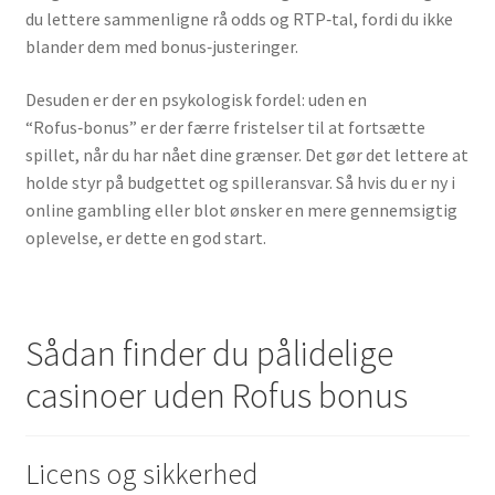
Okostelefonon és Táblagépen
du lettere sammenligne rå odds og RTP‑tal, fordi du ikke
blander dem med bonus‑justeringer.
Betify Casino en Ligne | Jouez sur Betify avec 1000 €
Desuden er der en psykologisk fordel: uden en
BillyBets Casino spielen: App & Mobile Guide für deutsche
“Rofus‑bonus” er der færre fristelser til at fortsætte
Spieler
spillet, når du har nået dine grænser. Det gør det lettere at
holde styr på budgettet og spilleransvar. Så hvis du er ny i
Bitcoin online kasino bonustiedot: tervetuliaisbonus,
online gambling eller blot ønsker en mere gennemsigtig
kierrätysvaatimukset ja nostot
oplevelse, er dette en god start.
Bitcoin promo code payment methods guide for New
Zealand players
Sådan finder du pålidelige
Bitcoin promo kód – kroky a metódy pre slovenských
casinoer uden Rofus bonus
hráčov
Bitcoin promocijska koda: koraki in metode za slovenske
Licens og sikkerhed
igralce