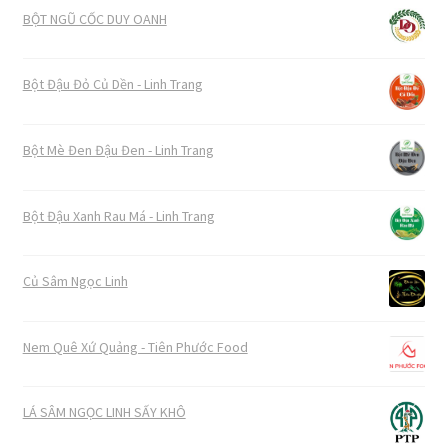
BỘT NGŨ CỐC DUY OANH
Compte joueur : méthodes de paiement et retraits rapides
au Luxembourg
Bột Đậu Đỏ Củ Dền - Linh Trang
Crash Games in Australia: Why They’re Popular Among
Aussie Gamblers
Bột Mè Đen Đậu Đen - Linh Trang
Cresus casino en ligne en France – Bonus
Bột Đậu Xanh Rau Má - Linh Trang
Cricket Road aplikacja – przewodnik po bezpieczeństwie i
ochronie danych
Củ Sâm Ngọc Linh
Cricket Road gra online – kroki i metody gry
Nem Quê Xứ Quảng - Tiên Phước Food
Cricket Road pobierz – jak przejść rejestrację w kilku
prostych krokach
LÁ SÂM NGỌC LINH SẤY KHÔ
Crusino Promo Code Overview and Options