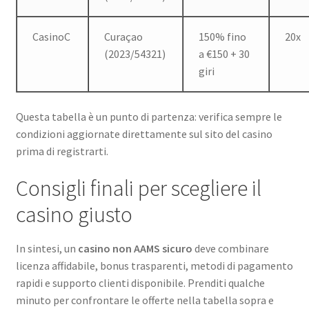
Casino uden Rofus bonus – app‑ og mobilguide
CasinoC
Curaçao
150% fino
20x
(2023/54321)
a €150 + 30
Casino uden Rofus bonus – komplet guide for danske
giri
spillere 2026
Casino uden Rofus registrering – betalingsmetoder og
Questa tabella è un punto di partenza: verifica sempre le
hurtige udbetalinger
condizioni aggiornate direttamente sul sito del casino
prima di registrarti.
Casino uden Rofus registrering – hvad du skal vide
Consigli finali per scegliere il
Casino Vox pentru jucătorii din România – Jocuri de
casino giusto
cazinou și categorii disponibile
In sintesi, un
casino non AAMS sicuro
deve combinare
Casino Ξενα – τι πρέπει να ξέρετε
licenza affidabile, bonus trasparenti, metodi di pagamento
rapidi e supporto clienti disponibile. Prenditi qualche
Casinozer Casino France — Connexion à Casino
minuto per confrontare le offerte nella tabella sopra e