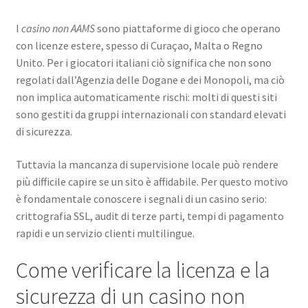
Apple Pay Casino Bonus: complete gids voor Nederlandse
spelers
I
casino non AAMS
sono piattaforme di gioco che operano
con licenze estere, spesso di Curaçao, Malta o Regno
Asia MD88 Malaysia – Panduan Daftar, Bonus Selamat
Unito. Per i giocatori italiani ciò significa che non sono
Datang & Cara Main
regolati dall’Agenzia delle Dogane e dei Monopoli, ma ciò
non implica automaticamente rischi: molti di questi siti
B7 Casino — Login, Welkomstbonus 100% tot €450 en 250
sono gestiti da gruppi internazionali con standard elevati
FS
di sicurezza.
Tuttavia la mancanza di supervisione locale può rendere
Banazaibet casino to‘lov usullari – O‘zbekistonda tez va
più difficile capire se un sito è affidabile. Per questo motivo
xavfsiz pul olish
è fondamentale conoscere i segnali di un casino serio:
crittografia SSL, audit di terze parti, tempi di pagamento
Bedste casino uden MitID – trin for trin guide til hurtig
rapidi e un servizio clienti multilingue.
registrering, bonus og betaling
Come verificare la licenza e la
Beep Beep Kasyno online – cechy charakterystyczne
sicurezza di un casino non