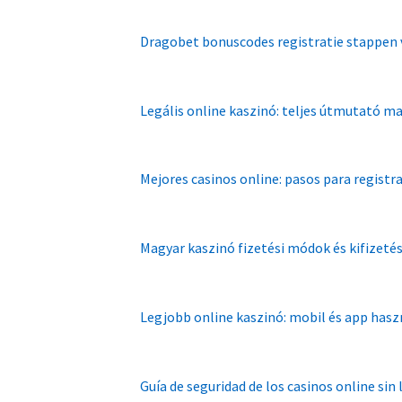
Dragobet bonuscodes registratie stappen 
Legális online kaszinó: teljes útmutató m
Mejores casinos online: pasos para registr
Magyar kaszinó fizetési módok és kifizeté
Legjobb online kaszinó: mobil és app has
Guía de seguridad de los casinos online sin 