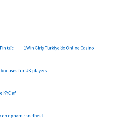
Tin tức
1Win Giriş Türkiye’de Online Casino
& bonuses for UK players
je KYC af
n en opname snelheid