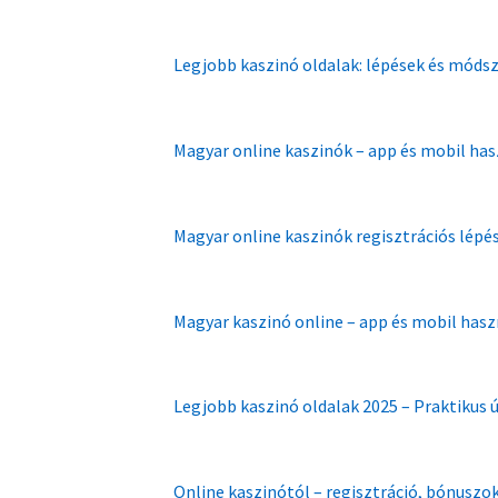
Legjobb kaszinó oldalak: lépések és móds
Magyar online kaszinók – app és mobil ha
Magyar online kaszinók regisztrációs lép
Magyar kaszinó online – app és mobil has
Legjobb kaszinó oldalak 2025 – Praktikus
Online kaszinótól – regisztráció, bónuszo