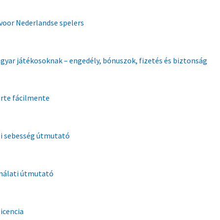
voor Nederlandse spelers
agyar játékosoknak – engedély, bónuszok, fizetés és biztonság
arte fácilmente
si sebesség útmutató
ználati útmutató
licencia