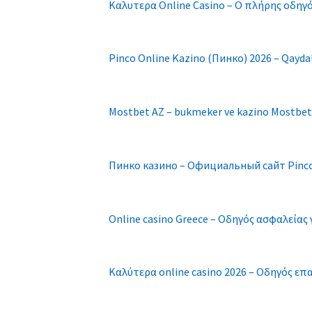
Καλυτερα Online Casino – Ο πλήρης οδηγ
Pinco Online Kazino (Пинко) 2026 – Qaydal
Mostbet AZ – bukmeker ve kazino Mostbet –
Пинко казино – Официальный сайт Pinco
Online casino Greece – Οδηγός ασφαλείας 
Καλύτερα online casino 2026 – Οδηγός ε