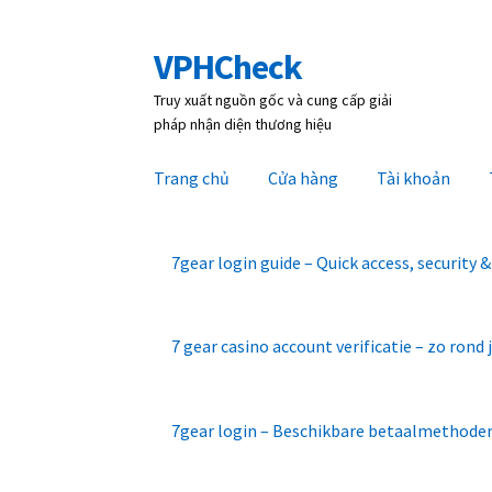
VPHCheck
Đi
Chuyển
đến
đến
Truy xuất nguồn gốc và cung cấp giải
Điều
nội
pháp nhận diện thương hiệu
hướng
dung
Trang chủ
Cửa hàng
Tài khoản
7gear login guide – Quick access, security 
7 gear casino account verificatie – zo rond 
7gear login – Beschikbare betaalmethode