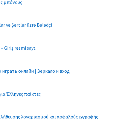
ός μπόνους
ar və Şərtlər üzrə Bələdçi
 Giriş rəsmi sayt
 играть онлайн | Зеркало и вход
για Έλληνες παίκτες
παλήθευσης λογαριασμού και ασφαλούς εγγραφής