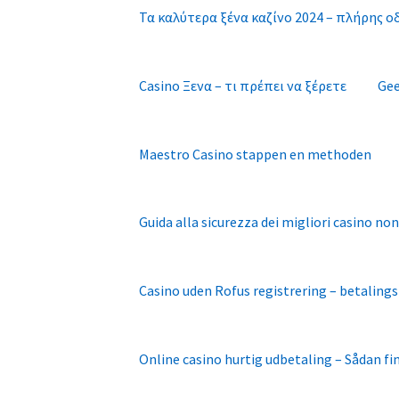
Τα καλύτερα ξένα καζίνο 2024 – πλήρης 
Casino Ξενα – τι πρέπει να ξέρετε
Gee
Maestro Casino stappen en methoden
Guida alla sicurezza dei migliori casino n
Casino uden Rofus registrering – betaling
Online casino hurtig udbetaling – Sådan fi