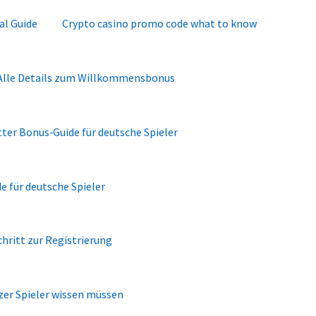
al Guide
Crypto casino promo code what to know
 Alle Details zum Willkommensbonus
ter Bonus‑Guide für deutsche Spieler
e für deutsche Spieler
hritt zur Registrierung
zer Spieler wissen müssen