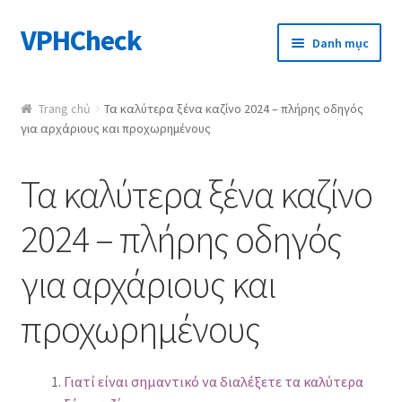
VPHCheck
Đi
Chuyển
Danh mục
đến
đến
Điều
nội
Trang chủ
hướng
dung
Trang chủ
Τα καλύτερα ξένα καζίνο 2024 – πλήρης οδηγός
για αρχάριους και προχωρημένους
1Win – Official Site for Sports Betting and Casino – Bonus
Up to ₹100,000
Τα καλύτερα ξένα καζίνο
1win — скачать приложение букмекерской конторы
2024 – πλήρης οδηγός
1Win Giriş Türkiye’de Online Casino
για αρχάριους και
1Win onlayn kazino O‘zbekistonda – hisobni tekshirish
προχωρημένους
jarayoni
1xbet apk download: guía completa y opciones para
Γιατί είναι σημαντικό να διαλέξετε τα καλύτερα
usuarios en Chile