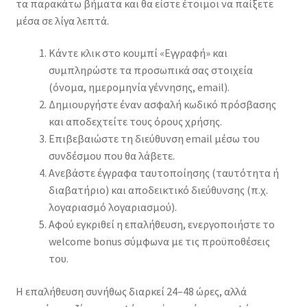
τα παρακάτω βήματα και θα είστε έτοιμοι να παίξετε
miglior sito, bonus e sicurezza
μέσα σε λίγα λεπτά.
Casino non AAMS sicuri: guida alla verifica dell’account
Κάντε κλικ στο κουμπί «Εγγραφή» και
passo passo
συμπληρώστε τα προσωπικά σας στοιχεία
(όνομα, ημερομηνία γέννησης, email).
Casino NV – logowanie i dostęp do konta kasyna online
Δημιουργήστε έναν ασφαλή κωδικό πρόσβασης
και αποδεχτείτε τους όρους χρήσης.
Casino Online Ireland account verification guide
Επιβεβαιώστε τη διεύθυνση email μέσω του
συνδέσμου που θα λάβετε.
Casino online stranieri login: guida passo passo e metodi
Ανεβάστε έγγραφα ταυτοποίησης (ταυτότητα ή
διαβατήριο) και αποδεικτικό διεύθυνσης (π.χ.
Casino online v Česku – žebříček nových online kasin
λογαριασμό λογαριασμού).
Αφού εγκριθεί η επαλήθευση, ενεργοποιήστε το
Casino Pelican – jak działa platforma i jak zacząć grać
welcome bonus σύμφωνα με τις προϋποθέσεις
του.
Casino Pelican – wpłaty i wypłaty pieniędzy krok po kroku
Η επαλήθευση συνήθως διαρκεί 24–48 ώρες, αλλά