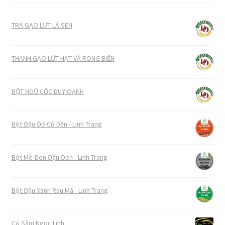
F1 Casino dla Polski – Obsługa klienta i dostępne metody
kontaktu
TRÀ GẠO LỨT LÁ SEN
Fancy Fruits online spielen in Deutschland – Ihr
THANH GẠO LỨT HẠT VÀ RONG BIỂN
kompletter Leitfaden
Flagman Casino Opinie w Polsce – Ocena Platformy, Gier i
BỘT NGŨ CỐC DUY OANH
Płatności
Bột Đậu Đỏ Củ Dền - Linh Trang
Fontan Casino Bonus dla polskich graczy – Bonus
powitalny i promocje dla nowych użytkowników
Bột Mè Đen Đậu Đen - Linh Trang
Fontan Casino w Polsce – Dostawcy oprogramowania i
wybór gier kasynowych
Bột Đậu Xanh Rau Má - Linh Trang
Free Spins Bonuses for Australian Slot Players: How to
Find, Claim & Maximise Value in 2024
Củ Sâm Ngọc Linh