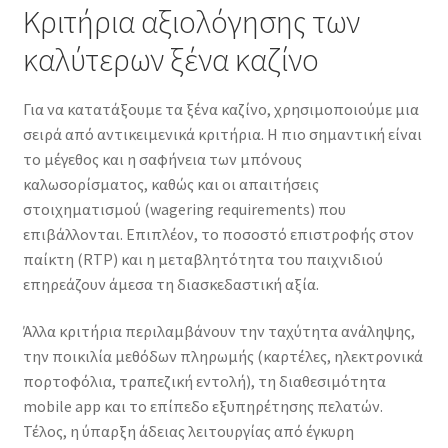
Κριτήρια αξιολόγησης των
Spieler
καλύτερων ξένα καζίνο
Bitcoin online kasino bonustiedot: tervetuliaisbonus,
kierrätysvaatimukset ja nostot
Για να κατατάξουμε τα ξένα καζίνο, χρησιμοποιούμε μια
σειρά από αντικειμενικά κριτήρια. Η πιο σημαντική είναι
Bitcoin promo code payment methods guide for New
το μέγεθος και η σαφήνεια των μπόνους
Zealand players
καλωσορίσματος, καθώς και οι απαιτήσεις
στοιχηματισμού (wagering requirements) που
Bitcoin promo kód – kroky a metódy pre slovenských
επιβάλλονται. Επιπλέον, το ποσοστό επιστροφής στον
hráčov
παίκτη (RTP) και η μεταβλητότητα του παιχνιδιού
επηρεάζουν άμεσα τη διασκεδαστική αξία.
Bitcoin promocijska koda: koraki in metode za slovenske
Άλλα κριτήρια περιλαμβάνουν την ταχύτητα ανάληψης,
igralce
την ποικιλία μεθόδων πληρωμής (καρτέλες, ηλεκτρονικά
πορτοφόλια, τραπεζική εντολή), τη διαθεσιμότητα
Bizzo Casino – bezpečné platby a rychlé výběry
mobile app και το επίπεδο εξυπηρέτησης πελατών.
Τέλος, η ύπαρξη άδειας λειτουργίας από έγκυρη
Book of RA 10 online spielen: App‑ und Mobile‑Guide für