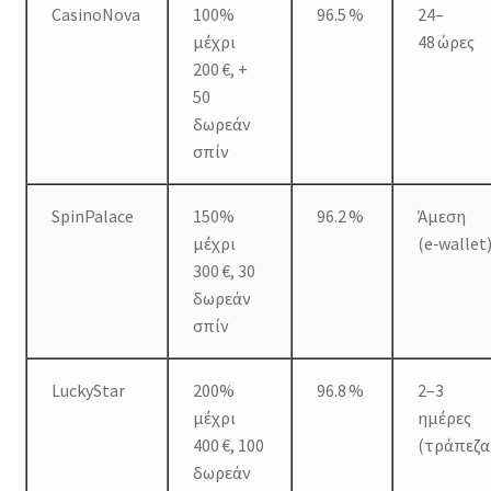
CasinoNova
100%
96.5 %
24–
μέχρι
48 ώρες
Casibom – casino giriş ve bahis sitesi
200 €, +
50
Casibom Resmi Giriş Sayfası – ​2026 Casibom casino
δωρεάν
σπίν
Casino Aphrodite en France – création de compte et
premiers pas sur la plateforme
SpinPalace
150%
96.2 %
Άμεση
μέχρι
(e‑wallet
Casino Bitcoin bono: visión general y opciones
300 €, 30
δωρεάν
Casino Cleobetra en España: guía completa de bonos,
σπίν
pagos y seguridad
LuckyStar
200%
96.8 %
2–3
Casino Dracula – Platform Features and Online Gaming
μέχρι
ημέρες
Experience
400 €, 100
(τράπεζα
δωρεάν
Casino en ligne Golden Panda – Service client