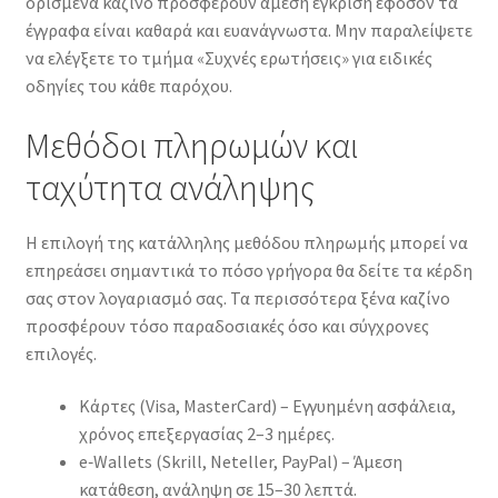
ορισμένα καζίνο προσφέρουν άμεση έγκριση εφόσον τα
Casino senza documenti con bonus attivi: guida pratica a
έγγραφα είναι καθαρά και ευανάγνωστα. Μην παραλείψετε
bonus, registrazione veloce e app mobile
να ελέγξετε το τμήμα «Συχνές ερωτήσεις» για ειδικές
οδηγίες του κάθε παρόχου.
Casino Smash – Responsible Gaming and Account
Management
Μεθόδοι πληρωμών και
ταχύτητα ανάληψης
Casino uden dansk licens: komplet guide til bonus,
betaling og sikkerhed
Η επιλογή της κατάλληλης μεθόδου πληρωμής μπορεί να
επηρεάσει σημαντικά το πόσο γρήγορα θα δείτε τα κέρδη
Casino uden om Rofus – guide til bonus, betaling,
σας στον λογαριασμό σας. Τα περισσότερα ξένα καζίνο
mobilapp og sikkerhed for danske spillere
προσφέρουν τόσο παραδοσιακές όσο και σύγχρονες
επιλογές.
Casino uden Rofus – komplet guide til danske spillere
Κάρτες (Visa, MasterCard) – Εγγυημένη ασφάλεια,
Casino uden Rofus bonus – alt du skal vide i 2026
χρόνος επεξεργασίας 2–3 ημέρες.
e‑Wallets (Skrill, Neteller, PayPal) – Άμεση
Casino uden Rofus bonus – app og mobil guide
κατάθεση, ανάληψη σε 15–30 λεπτά.