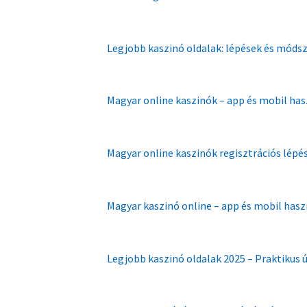
Legjobb kaszinó oldalak: lépések és móds
Magyar online kaszinók – app és mobil ha
Magyar online kaszinók regisztrációs lép
Magyar kaszinó online – app és mobil has
Legjobb kaszinó oldalak 2025 – Praktikus