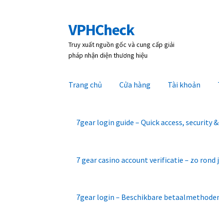
VPHCheck
Đi
Chuyển
đến
đến
Truy xuất nguồn gốc và cung cấp giải
Điều
nội
pháp nhận diện thương hiệu
hướng
dung
Trang chủ
Cửa hàng
Tài khoản
7gear login guide – Quick access, security 
7 gear casino account verificatie – zo rond 
7gear login – Beschikbare betaalmethode