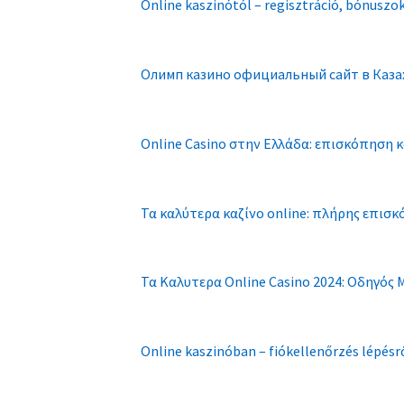
Online kaszinótól – regisztráció, bónuszo
Олимп казино официальный сайт в Казах
Online Casino στην Ελλάδα: επισκόπηση κ
Τα καλύτερα καζίνο online: πλήρης επισκ
Τα Καλυτερα Online Casino 2024: Οδηγό
Online kaszinóban – fiókellenőrzés lépésrő