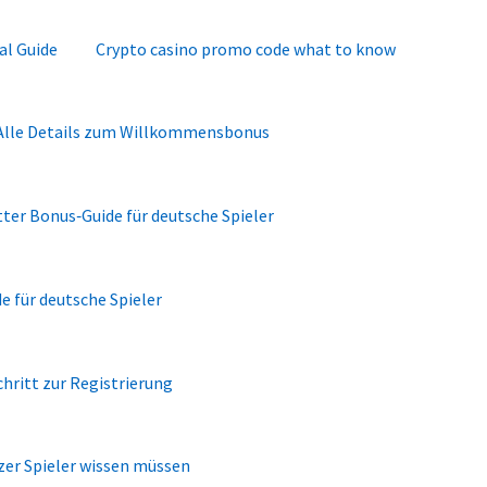
al Guide
Crypto casino promo code what to know
 Alle Details zum Willkommensbonus
ter Bonus‑Guide für deutsche Spieler
e für deutsche Spieler
hritt zur Registrierung
zer Spieler wissen müssen