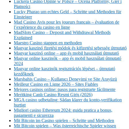
Luckera Casino Opinie w Polsce – Ocena Platformy, Gier i
Płatności
Lucky Pharao um echtes Geld – Schritte und Methoden für
Einsteiger
Mad Casino Avis pour les joueurs français – évaluation de
l’expérience du casino en ligne
MadSlots Casino – Deposit and Withdrawal Methods
Explained
Maestro Casino stappen en methoden
Magyar kaszinó fizetési módok és kifizetési sebesség útmutató
Magyar kaszinó online – app és mobil használati útmutató
Magyar online kaszinók – app és mobil használati útmutató
2024
Magyar online kaszinók regisztrációs lépései – útmutató
kezdőknek
Marsbahis Casino – Kullanıcı Deneyimi ve Site Arayüzü
Meilleur Casino en Ligne 2026 – Sites Fiables
Mejores casinos online: pasos para registrarte fácilmente
Meritking Canlı Casino Resmi Giriş (2026)
MGA casino udbetaling: Sådan klarer du konto‑verifikation
hurtigt
Migliori casino Ethereum 2024: guida pratica a bonus,
pagamenti e sicurezza
Mit Bitcoin im Casino spielen – Schritte und Methoden
Mit Bitcoin spielen – Was österreichische Spieler wissen