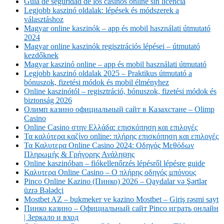
Guía de seguridad de los casinos online sin licencia
Legjobb kaszinó oldalak: lépések és módszerek a
választáshoz
Magyar online kaszinók – app és mobil használati útmutató
2024
Magyar online kaszinók regisztrációs lépései – útmutató
kezdőknek
Magyar kaszinó online – app és mobil használati útmutató
Legjobb kaszinó oldalak 2025 – Praktikus útmutató a
bónuszok, fizetési módok és mobil élményhez
Online kaszinótól – regisztráció, bónuszok, fizetési módok és
biztonság 2026
Олимп казино официальный сайт в Казахстане – Olimp
Casino
Online Casino στην Ελλάδα: επισκόπηση και επιλογές
Τα καλύτερα καζίνο online: πλήρης επισκόπηση και επιλογές
Τα Καλυτερα Online Casino 2024: Οδηγός Μεθόδων
Πληρωμής & Γρήγορης Ανάληψης
Online kaszinóban – fiókellenőrzés lépésről lépésre guide
Καλυτερα Online Casino – Ο πλήρης οδηγός μπόνους
Pinco Online Kazino (Пинко) 2026 – Qaydalar və Şərtlər
üzrə Bələdçi
Mostbet AZ – bukmeker ve kazino Mostbet – Giriş rəsmi sayt
Пинко казино – Официальный сайт Pinco играть онлайн
| Зеркало и вход