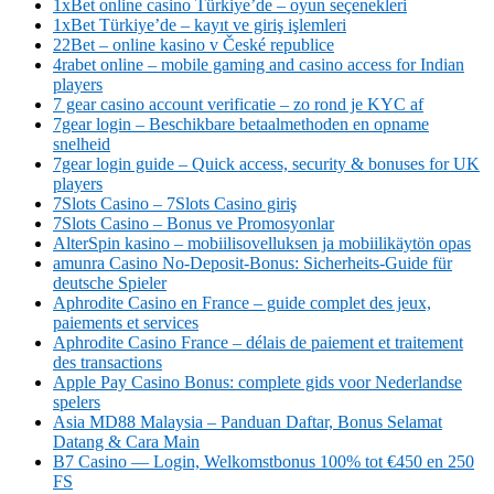
1xBet online casino Türkiye’de – oyun seçenekleri
1xBet Türkiye’de – kayıt ve giriş işlemleri
22Bet – online kasino v České republice
4rabet online – mobile gaming and casino access for Indian
players
7 gear casino account verificatie – zo rond je KYC af
7gear login – Beschikbare betaalmethoden en opname
snelheid
7gear login guide – Quick access, security & bonuses for UK
players
7Slots Casino – 7Slots Casino giriş
7Slots Casino – Bonus ve Promosyonlar
AlterSpin kasino – mobiilisovelluksen ja mobiilikäytön opas
amunra Casino No‑Deposit‑Bonus: Sicherheits‑Guide für
deutsche Spieler
Aphrodite Casino en France – guide complet des jeux,
paiements et services
Aphrodite Casino France – délais de paiement et traitement
des transactions
Apple Pay Casino Bonus: complete gids voor Nederlandse
spelers
Asia MD88 Malaysia – Panduan Daftar, Bonus Selamat
Datang & Cara Main
B7 Casino — Login, Welkomstbonus 100% tot €450 en 250
FS