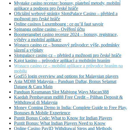
Mystake casino recenze: bonusy, platební metody, mobilní
aplikace a podpora pro české hráče
Oficiální webové stránky SlotsPalace Casino – přehled a
možnosti pro české hráče
Online casinos Luxembourg : ce qu’il faut savoir
Spinanga online casino – Ověření účtu
Boomerangbet casino recenze 2024 – bonusy, registrace,
výběry a mobilní aplikace
Wonaco casino cz – bonusový průvodce: výše, podmínky
sázení a výplaty
Slotspalace casino cz – přehled a možnosti pro české hráče
Kajot kasino – průvodce aplikací a mobilním hraním
Wonaco casino cz – mobilní aplikace a průvodce hraním na
mobilu
God55 login overview and options for Malaysian players
Asia MD88 Malaysia – Panduan Daftar, Bonus Selamat
Datang & Cara Main
Panduan Keamanan Slot Mahjong Ways Macan388
Kaedah Pembayaran md88 Free Credit – Pilihan Deposit &
Withdrawal di Malaysia
Money Coming Demo in India: Complete Guide to Free Play,
Bonuses & Mobile Experience
Puntit Bonus Code: What to Know for Indian Players
Puntit Bonus: What Indian Players Need to Know
Online Casino PayID Withdrawal Steps and Methods