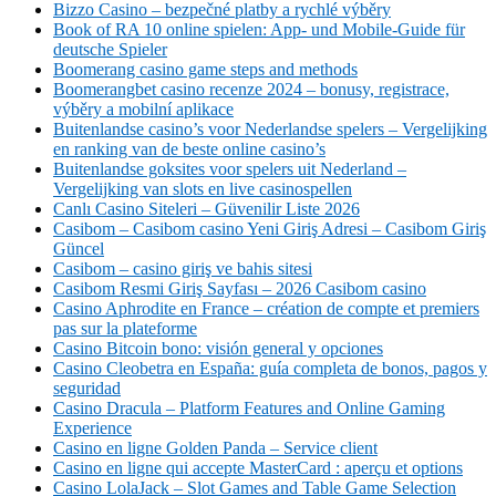
Bizzo Casino – bezpečné platby a rychlé výběry
Book of RA 10 online spielen: App‑ und Mobile‑Guide für
deutsche Spieler
Boomerang casino game steps and methods
Boomerangbet casino recenze 2024 – bonusy, registrace,
výběry a mobilní aplikace
Buitenlandse casino’s voor Nederlandse spelers – Vergelijking
en ranking van de beste online casino’s
Buitenlandse goksites voor spelers uit Nederland –
Vergelijking van slots en live casinospellen
Canlı Casino Siteleri – Güvenilir Liste 2026
Casibom – Casibom casino Yeni Giriş Adresi – Casibom Giriş
Güncel
Casibom – casino giriş ve bahis sitesi
Casibom Resmi Giriş Sayfası – ​2026 Casibom casino
Casino Aphrodite en France – création de compte et premiers
pas sur la plateforme
Casino Bitcoin bono: visión general y opciones
Casino Cleobetra en España: guía completa de bonos, pagos y
seguridad
Casino Dracula – Platform Features and Online Gaming
Experience
Casino en ligne Golden Panda – Service client
Casino en ligne qui accepte MasterCard : aperçu et options
Casino LolaJack – Slot Games and Table Game Selection