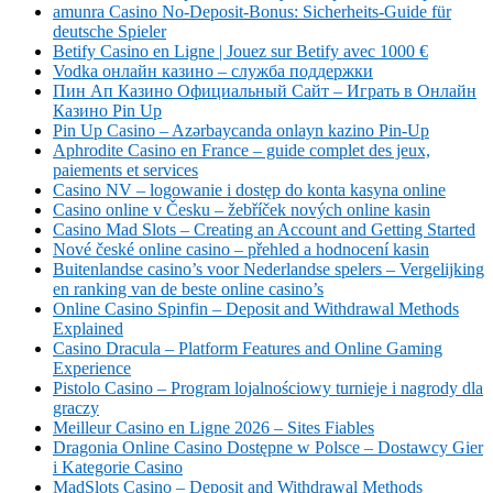
amunra Casino No‑Deposit‑Bonus: Sicherheits‑Guide für
deutsche Spieler
Betify Casino en Ligne | Jouez sur Betify avec 1000 €
Vodka онлайн казино – служба поддержки
Пин Ап Казино Официальный Сайт – Играть в Онлайн
Казино Pin Up
Pin Up Casino – Azərbaycanda onlayn kazino Pin-Up
Aphrodite Casino en France – guide complet des jeux,
paiements et services
Casino NV – logowanie i dostęp do konta kasyna online
Casino online v Česku – žebříček nových online kasin
Casino Mad Slots – Creating an Account and Getting Started
Nové české online casino – přehled a hodnocení kasin
Buitenlandse casino’s voor Nederlandse spelers – Vergelijking
en ranking van de beste online casino’s
Online Casino Spinfin – Deposit and Withdrawal Methods
Explained
Casino Dracula – Platform Features and Online Gaming
Experience
Pistolo Casino – Program lojalnościowy turnieje i nagrody dla
graczy
Meilleur Casino en Ligne 2026 – Sites Fiables
Dragonia Online Casino Dostępne w Polsce – Dostawcy Gier
i Kategorie Casino
MadSlots Casino – Deposit and Withdrawal Methods