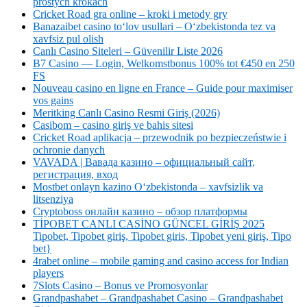
prostych krokach
Cricket Road gra online – kroki i metody gry
Banazaibet casino to‘lov usullari – O‘zbekistonda tez va
xavfsiz pul olish
Canlı Casino Siteleri – Güvenilir Liste 2026
B7 Casino — Login, Welkomstbonus 100% tot €450 en 250
FS
Nouveau casino en ligne en France – Guide pour maximiser
vos gains
Meritking Canlı Casino Resmi Giriş (2026)
Casibom – casino giriş ve bahis sitesi
Cricket Road aplikacja – przewodnik po bezpieczeństwie i
ochronie danych
VAVADA | Вавада казино – официальный сайт,
регистрация, вход
Mostbet onlayn kazino O‘zbekistonda – xavfsizlik va
litsenziya
Cryptoboss онлайн казино – обзор платформы
TİPOBET CANLI CASİNO GÜNCEL GİRİŞ 2025
Tipobet, Tipobet giriş, Tipobet giris, Tipobet yeni giriş, Tipo
bet}
4rabet online – mobile gaming and casino access for Indian
players
7Slots Casino – Bonus ve Promosyonlar
Grandpashabet – Grandpashabet Casino – Grandpashabet