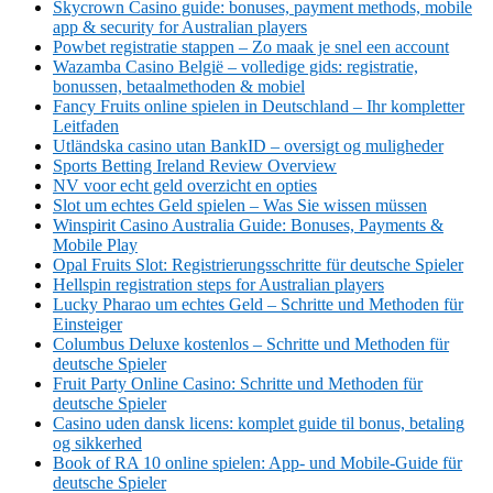
Skycrown Casino guide: bonuses, payment methods, mobile
app & security for Australian players
Powbet registratie stappen – Zo maak je snel een account
Wazamba Casino België – volledige gids: registratie,
bonussen, betaalmethoden & mobiel
Fancy Fruits online spielen in Deutschland – Ihr kompletter
Leitfaden
Utländska casino utan BankID – oversigt og muligheder
Sports Betting Ireland Review Overview
NV voor echt geld overzicht en opties
Slot um echtes Geld spielen – Was Sie wissen müssen
Winspirit Casino Australia Guide: Bonuses, Payments &
Mobile Play
Opal Fruits Slot: Registrierungsschritte für deutsche Spieler
Hellspin registration steps for Australian players
Lucky Pharao um echtes Geld – Schritte und Methoden für
Einsteiger
Columbus Deluxe kostenlos – Schritte und Methoden für
deutsche Spieler
Fruit Party Online Casino: Schritte und Methoden für
deutsche Spieler
Casino uden dansk licens: komplet guide til bonus, betaling
og sikkerhed
Book of RA 10 online spielen: App‑ und Mobile‑Guide für
deutsche Spieler