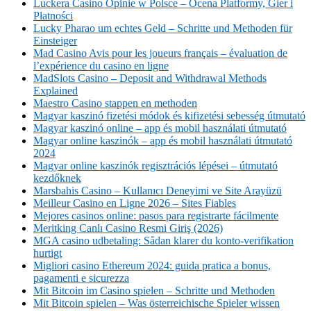
Luckera Casino Opinie w Polsce – Ocena Platformy, Gier i
Płatności
Lucky Pharao um echtes Geld – Schritte und Methoden für
Einsteiger
Mad Casino Avis pour les joueurs français – évaluation de
l’expérience du casino en ligne
MadSlots Casino – Deposit and Withdrawal Methods
Explained
Maestro Casino stappen en methoden
Magyar kaszinó fizetési módok és kifizetési sebesség útmutató
Magyar kaszinó online – app és mobil használati útmutató
Magyar online kaszinók – app és mobil használati útmutató
2024
Magyar online kaszinók regisztrációs lépései – útmutató
kezdőknek
Marsbahis Casino – Kullanıcı Deneyimi ve Site Arayüzü
Meilleur Casino en Ligne 2026 – Sites Fiables
Mejores casinos online: pasos para registrarte fácilmente
Meritking Canlı Casino Resmi Giriş (2026)
MGA casino udbetaling: Sådan klarer du konto‑verifikation
hurtigt
Migliori casino Ethereum 2024: guida pratica a bonus,
pagamenti e sicurezza
Mit Bitcoin im Casino spielen – Schritte und Methoden
Mit Bitcoin spielen – Was österreichische Spieler wissen