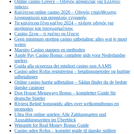
Online casino Greece – Οδηγός ασφαλείας για Έλληνες
παίκτες
Καλύτερα online casino 2026 – Οδηγός επαλήθευσης
λογαριασμού και ασφαλούς εγγραφής
Τα καλύτερα ξένα καζίνο 2024 – πλήρης οδηγός για
αρχάριους και προχωρημένους
Casino Ξενα – τι πρέπει να ξέρετε
Geen minimum storting casino uitbetaling: alles wat je moet
weten
Maestro Casino stappen en methoden
Apple Pay Casino Bonus: complete gids voor Nederlandse
spelers
Guida alla sicurezza dei migliori casino non AAMS
Casino uden Rofus registrering – betalingsmetoder og hurtige
udbetalinger
Online casino hurtig udbetaling – Sådan finder du de bedste
danske casinoer
Dog House Megaways Bonus – kompletter Guide für
deutsche Spieler
Riviera België bonusgids: alles over welkomstbonus en
promoties
Ultra Hot online spielen: Alle Zahlungsarten und
Auszahlungszeiten im Überblick
Winspirit for Real Money Bonus Guide
Casino uden Rofus – komplet guide til danske spillere