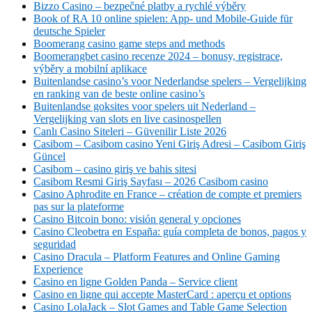
Bizzo Casino – bezpečné platby a rychlé výběry
Book of RA 10 online spielen: App‑ und Mobile‑Guide für
deutsche Spieler
Boomerang casino game steps and methods
Boomerangbet casino recenze 2024 – bonusy, registrace,
výběry a mobilní aplikace
Buitenlandse casino’s voor Nederlandse spelers – Vergelijking
en ranking van de beste online casino’s
Buitenlandse goksites voor spelers uit Nederland –
Vergelijking van slots en live casinospellen
Canlı Casino Siteleri – Güvenilir Liste 2026
Casibom – Casibom casino Yeni Giriş Adresi – Casibom Giriş
Güncel
Casibom – casino giriş ve bahis sitesi
Casibom Resmi Giriş Sayfası – ​2026 Casibom casino
Casino Aphrodite en France – création de compte et premiers
pas sur la plateforme
Casino Bitcoin bono: visión general y opciones
Casino Cleobetra en España: guía completa de bonos, pagos y
seguridad
Casino Dracula – Platform Features and Online Gaming
Experience
Casino en ligne Golden Panda – Service client
Casino en ligne qui accepte MasterCard : aperçu et options
Casino LolaJack – Slot Games and Table Game Selection