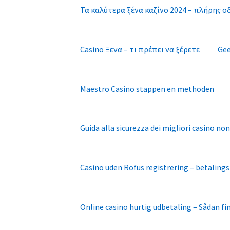
Τα καλύτερα ξένα καζίνο 2024 – πλήρης 
Casino Ξενα – τι πρέπει να ξέρετε
Gee
Maestro Casino stappen en methoden
Guida alla sicurezza dei migliori casino n
Casino uden Rofus registrering – betaling
Online casino hurtig udbetaling – Sådan fi