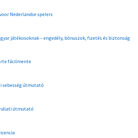
voor Nederlandse spelers
agyar játékosoknak – engedély, bónuszok, fizetés és biztonság
arte fácilmente
si sebesség útmutató
ználati útmutató
licencia