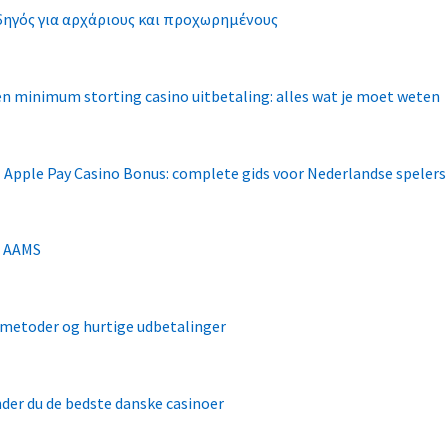
οδηγός για αρχάριους και προχωρημένους
n minimum storting casino uitbetaling: alles wat je moet weten
Apple Pay Casino Bonus: complete gids voor Nederlandse spelers
on AAMS
smetoder og hurtige udbetalinger
nder du de bedste danske casinoer