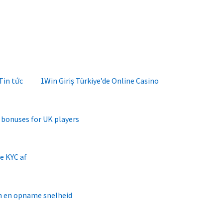
Tin tức
1Win Giriş Türkiye’de Online Casino
& bonuses for UK players
je KYC af
n en opname snelheid