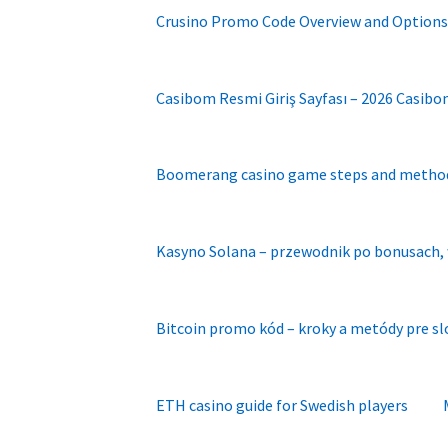
Crusino Promo Code Overview and Option
Casibom Resmi Giriş Sayfası – ​2026 Casibo
Boomerang casino game steps and metho
Kasyno Solana – przewodnik po bonusach,
Bitcoin promo kód – kroky a metódy pre s
ETH casino guide for Swedish players