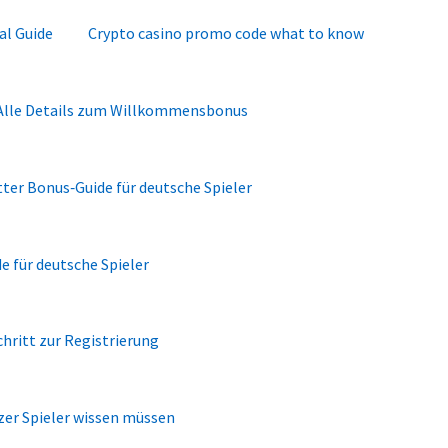
al Guide
Crypto casino promo code what to know
 Alle Details zum Willkommensbonus
ter Bonus‑Guide für deutsche Spieler
e für deutsche Spieler
hritt zur Registrierung
zer Spieler wissen müssen