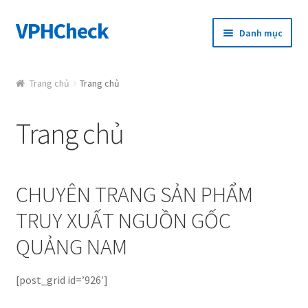
VPHCheck
Đi
Chuyển
Danh mục
đến
đến
Điều
nội
Trang chủ
hướng
dung
Trang chủ
Trang chủ
1Win – Official Site for Sports Betting and Casino – Bonus
Up to ₹100,000
Trang chủ
1win — скачать приложение букмекерской конторы
CHUYÊN TRANG SẢN PHẨM
1Win Giriş Türkiye’de Online Casino
TRUY XUẤT NGUỒN GỐC
1Win onlayn kazino O‘zbekistonda – hisobni tekshirish
QUẢNG NAM
jarayoni
[post_grid id=’926′]
1xbet apk download: guía completa y opciones para
usuarios en Chile