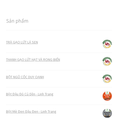
1xBet online casino Türkiye’de – oyun seçenekleri
Sản phẩm
1xBet Türkiye’de – kayıt ve giriş işlemleri
22Bet – online kasino v České republice
TRÀ GẠO LỨT LÁ SEN
4rabet online – mobile gaming and casino access for
Indian players
THANH GẠO LỨT HẠT VÀ RONG BIỂN
7 gear casino account verificatie – zo rond je KYC af
BỘT NGŨ CỐC DUY OANH
7gear login – Beschikbare betaalmethoden en opname
snelheid
Bột Đậu Đỏ Củ Dền - Linh Trang
7gear login guide – Quick access, security & bonuses for UK
Bột Mè Đen Đậu Đen - Linh Trang
players