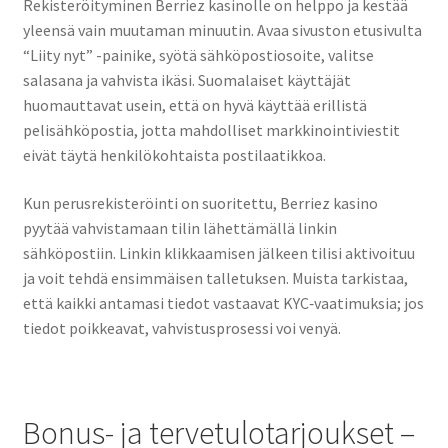
Okostelefonon és Táblagépen
Rekisteröityminen Berriez kasinolle on helppo ja kestää
yleensä vain muutaman minuutin. Avaa sivuston etusivulta
Betify Casino en Ligne | Jouez sur Betify avec 1000 €
“Liity nyt” -painike, syötä sähköpostiosoite, valitse
salasana ja vahvista ikäsi. Suomalaiset käyttäjät
huomauttavat usein, että on hyvä käyttää erillistä
BillyBets Casino spielen: App & Mobile Guide für deutsche
pelisähköpostia, jotta mahdolliset markkinointiviestit
Spieler
eivät täytä henkilökohtaista postilaatikkoa.
Bitcoin online kasino bonustiedot: tervetuliaisbonus,
Kun perusrekisteröinti on suoritettu, Berriez kasino
kierrätysvaatimukset ja nostot
pyytää vahvistamaan tilin lähettämällä linkin
sähköpostiin. Linkin klikkaamisen jälkeen tilisi aktivoituu
Bitcoin promo code payment methods guide for New
ja voit tehdä ensimmäisen talletuksen. Muista tarkistaa,
Zealand players
että kaikki antamasi tiedot vastaavat KYC‑vaatimuksia; jos
tiedot poikkeavat, vahvistusprosessi voi venyä.
Bitcoin promo kód – kroky a metódy pre slovenských
hráčov
Bitcoin promocijska koda: koraki in metode za slovenske
Bonus- ja tervetulotarjoukset –
igralce