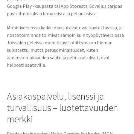
Google Play -kaupasta tai App Storesta. Sovellus tarjoaa
Casino Ξενα – τι πρέπει να ξέρετε
push-ilmoituksia bonuksista ja peliuutisista.
Casinozer Casino France — Connexion à Casino
Mobiiliversiossa kaikki maksutavat ovat käytettävissä, ja
nosto­toiminnot toimivat samoin kuin työpöytäversiossa.
Chicken Road – Slot di casinò online che offre emozioni
Joissakin peleissä mobiilikäyttöliittymä on hieman
infinite con galline che attraversano la strada
supistettu, mutta perusominaisuudet, kuten
äänenvoimakkuuden säätö ja pelin asetukset, ovat
helposti saatavilla.
Clubhouse Casino Review: A Practical Guide for Canadian
Players
Códigos de bonificación Zoccer: registro paso a paso y
Asiakaspalvelu, lisenssi ja
activación del bonus
turvallisuus – luotettavuuden
Columbus Deluxe kostenlos – Schritte und Methoden für
merkki
deutsche Spieler
Berriez kasino toimii Malta Gaming Authority (MGA) -