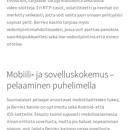
Evolution, tarjoavat satoja klassikoita sekä uusia
video‑slotteja. Eri RTP‑tasot, volatiliteetti ja teemat on
Casino uden Rofus bonus – alt du skal vide i 2026
merkitty selkeästi, jotta voit valita juuri omaan pelityyliisi
sopivat pelit. Berriez kasino tarjoaa myös
Casino uden Rofus bonus – app og mobil guide
vedonlyöntimahdollisuuden, jossa voit asettaa panoksia
suosikkijoukkueillesi sekä live‑vedonlyöntinä että ennen
Casino uden Rofus bonus – app‑ og mobilguide
ottelua.
Casino uden Rofus bonus – komplet guide for danske
spillere 2026
Mobiili‑ ja sovelluskokemus –
Casino uden Rofus registrering – betalingsmetoder og
pelaaminen puhelimella
hurtige udbetalinger
Suomalaiset pelaajat arvostavat mobiililaitteiden tukea,
Casino uden Rofus registrering – hvad du skal vide
ja Berriez kasino on optimoitu sekä Android‑ että
iOS‑laitteille. Sivusto toimii sujuvasti mobiiliselaimessa
Casino Vox pentru jucătorii din România – Jocuri de
ilman erillistä sovellusta, mutta jos haluat nopeamman
cazinou și categorii disponibile
pääsyn, voit ladata Berriez kasinon omaa sovellusta