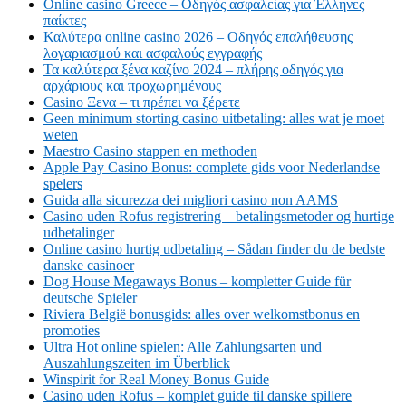
Online casino Greece – Οδηγός ασφαλείας για Έλληνες
παίκτες
Καλύτερα online casino 2026 – Οδηγός επαλήθευσης
λογαριασμού και ασφαλούς εγγραφής
Τα καλύτερα ξένα καζίνο 2024 – πλήρης οδηγός για
αρχάριους και προχωρημένους
Casino Ξενα – τι πρέπει να ξέρετε
Geen minimum storting casino uitbetaling: alles wat je moet
weten
Maestro Casino stappen en methoden
Apple Pay Casino Bonus: complete gids voor Nederlandse
spelers
Guida alla sicurezza dei migliori casino non AAMS
Casino uden Rofus registrering – betalingsmetoder og hurtige
udbetalinger
Online casino hurtig udbetaling – Sådan finder du de bedste
danske casinoer
Dog House Megaways Bonus – kompletter Guide für
deutsche Spieler
Riviera België bonusgids: alles over welkomstbonus en
promoties
Ultra Hot online spielen: Alle Zahlungsarten und
Auszahlungszeiten im Überblick
Winspirit for Real Money Bonus Guide
Casino uden Rofus – komplet guide til danske spillere