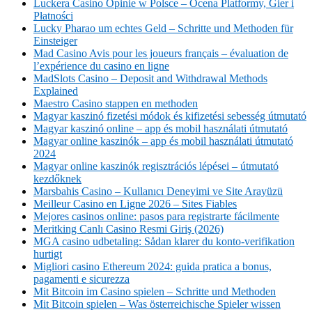
Luckera Casino Opinie w Polsce – Ocena Platformy, Gier i
Płatności
Lucky Pharao um echtes Geld – Schritte und Methoden für
Einsteiger
Mad Casino Avis pour les joueurs français – évaluation de
l’expérience du casino en ligne
MadSlots Casino – Deposit and Withdrawal Methods
Explained
Maestro Casino stappen en methoden
Magyar kaszinó fizetési módok és kifizetési sebesség útmutató
Magyar kaszinó online – app és mobil használati útmutató
Magyar online kaszinók – app és mobil használati útmutató
2024
Magyar online kaszinók regisztrációs lépései – útmutató
kezdőknek
Marsbahis Casino – Kullanıcı Deneyimi ve Site Arayüzü
Meilleur Casino en Ligne 2026 – Sites Fiables
Mejores casinos online: pasos para registrarte fácilmente
Meritking Canlı Casino Resmi Giriş (2026)
MGA casino udbetaling: Sådan klarer du konto‑verifikation
hurtigt
Migliori casino Ethereum 2024: guida pratica a bonus,
pagamenti e sicurezza
Mit Bitcoin im Casino spielen – Schritte und Methoden
Mit Bitcoin spielen – Was österreichische Spieler wissen