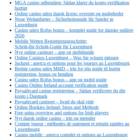
MGA casino udbetaling: Sådan klarer du konto‑verifikation
hurtigt
Online casino uden dansk licens: oversigt og muligheder
Neue Wettanbieter – Sicherheitsguide für Spieler in
Luxemburg
Casino uden Rofus bonus – komplet guide for danske spillere
2026
Mobile Wetten Registrierungsschritte:
Schritt‑für‑Schritt‑Guide für Luxemburg
Nye online casinoer – app og mobilguide
Online Casinos Luxemburg – Was Sie wissen müssen
Jackpot : aperçu et options pour les joueurs au Luxembourg
Bedste casino uden MitID – trin for trin guide til hurtig
registrering, bonus og betaling
Casino uden Rofus bonus – app og mobil guide
Casino Online Ireland account verification guide
Paysafecard casino registrering – Sådan verificerer du din
konto i Danmark
Paysafecard casinoer – hvad du skal vide
Online Bookies Ireland: Steps and Methods
Free spins overview and options for Irish players
Nyt dansk online casino – trin og metoder
Compte joueur : méthodes de paiement et retraits rapides au
Luxembourg
Casino mobile : aperçu complet et options au Luxembourg