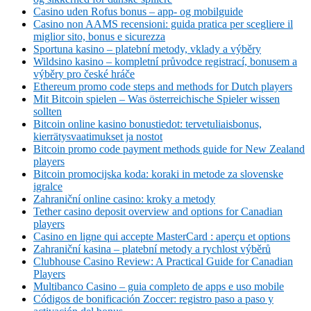
Casino uden Rofus bonus – app‑ og mobilguide
Casino non AAMS recensioni: guida pratica per scegliere il
miglior sito, bonus e sicurezza
Sportuna kasino – platební metody, vklady a výběry
Wildsino kasino – kompletní průvodce registrací, bonusem a
výběry pro české hráče
Ethereum promo code steps and methods for Dutch players
Mit Bitcoin spielen – Was österreichische Spieler wissen
sollten
Bitcoin online kasino bonustiedot: tervetuliaisbonus,
kierrätysvaatimukset ja nostot
Bitcoin promo code payment methods guide for New Zealand
players
Bitcoin promocijska koda: koraki in metode za slovenske
igralce
Zahraniční online casino: kroky a metody
Tether casino deposit overview and options for Canadian
players
Casino en ligne qui accepte MasterCard : aperçu et options
Zahraniční kasina – platební metody a rychlost výběrů
Clubhouse Casino Review: A Practical Guide for Canadian
Players
Multibanco Casino – guia completo de apps e uso mobile
Códigos de bonificación Zoccer: registro paso a paso y