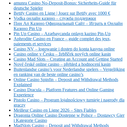
amunra Casino No‑Deposit‑Bonus: Sicherheits‑Guide für
deutsche Spieler
Betify Casino en Ligne | Jouez sur Betify avec 1000 €
Vodka онлайн казино – служба поддержки
Пин Ап Казино Официальный Сайт – Играть в Онлайн
Казино Pin Up
Pin Up Casino – Azərbaycanda onlayn kazino Pin-Up
Aphrodite Casino en France – guide complet des jeux,
paiements et services
Casino NV – logowanie i dostęp do konta kasyna online
Casino online v Česku – žebříček nových online kasin
Casino Mad Slots – Creating an Account and Getting Started
Nové české online casino – přehled a hodnocení kasin
Buitenlandse casino’s voor Nederlandse spelers – Vergelijking
en ranking van de beste online casino’s
Online Casino Spinfin – Deposit and Withdrawal Methods
Explained
Casino Dracula – Platform Features and Online Gaming
Experience
Pistolo Casino – Program lojalnościowy turnieje i nagrody dla
graczy
Meilleur Casino en Ligne 2026 – Sites Fiables
Dragonia Online Casino Dostępne w Polsce – Dostawcy Gier
i Kategorie Casino
MadSlots Casino – Deposit and Withdrawal Methods