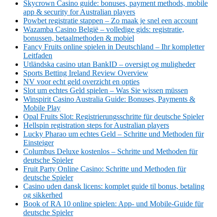
Skycrown Casino guide: bonuses, payment methods, mobile
app & security for Australian players
Powbet registratie stappen – Zo maak je snel een account
Wazamba Casino België – volledige gids: registratie,
bonussen, betaalmethoden & mobiel
Fancy Fruits online spielen in Deutschland – Ihr kompletter
Leitfaden
Utländska casino utan BankID – oversigt og muligheder
Sports Betting Ireland Review Overview
NV voor echt geld overzicht en opties
Slot um echtes Geld spielen – Was Sie wissen müssen
Winspirit Casino Australia Guide: Bonuses, Payments &
Mobile Play
Opal Fruits Slot: Registrierungsschritte für deutsche Spieler
Hellspin registration steps for Australian players
Lucky Pharao um echtes Geld – Schritte und Methoden für
Einsteiger
Columbus Deluxe kostenlos – Schritte und Methoden für
deutsche Spieler
Fruit Party Online Casino: Schritte und Methoden für
deutsche Spieler
Casino uden dansk licens: komplet guide til bonus, betaling
og sikkerhed
Book of RA 10 online spielen: App‑ und Mobile‑Guide für
deutsche Spieler