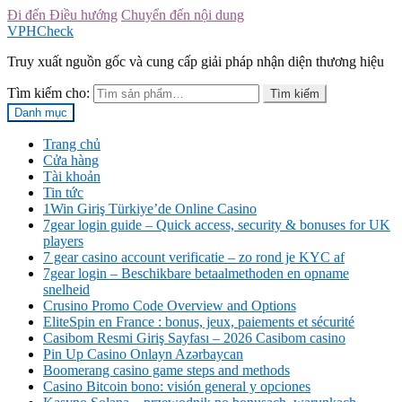
Đi đến Điều hướng
Chuyển đến nội dung
VPHCheck
Truy xuất nguồn gốc và cung cấp giải pháp nhận diện thương hiệu
Tìm kiếm cho:
Danh mục
Trang chủ
Cửa hàng
Tài khoản
Tin tức
1Win Giriş Türkiye’de Online Casino
7gear login guide – Quick access, security & bonuses for UK
players
7 gear casino account verificatie – zo rond je KYC af
7gear login – Beschikbare betaalmethoden en opname
snelheid
Crusino Promo Code Overview and Options
EliteSpin en France : bonus, jeux, paiements et sécurité
Casibom Resmi Giriş Sayfası – ​2026 Casibom casino
Pin Up Casino Onlayn Azərbaycan
Boomerang casino game steps and methods
Casino Bitcoin bono: visión general y opciones