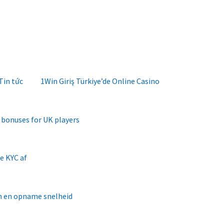
Tin tức
1Win Giriş Türkiye’de Online Casino
& bonuses for UK players
je KYC af
n en opname snelheid