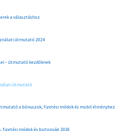
zerek a választáshoz
sználati útmutató 2024
ései – útmutató kezdőknek
ználati útmutató
 útmutató a bónuszok, fizetési módok és mobil élményhez
k, fizetési módok és biztonság 2026