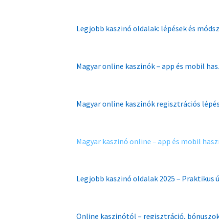
Legjobb kaszinó oldalak: lépések és móds
Magyar online kaszinók – app és mobil ha
Magyar online kaszinók regisztrációs lép
Magyar kaszinó online – app és mobil has
Legjobb kaszinó oldalak 2025 – Praktikus
Online kaszinótól – regisztráció, bónuszo