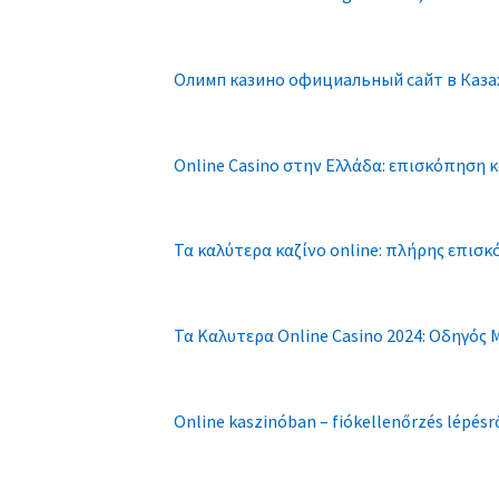
Олимп казино официальный сайт в Казах
Online Casino στην Ελλάδα: επισκόπηση κ
Τα καλύτερα καζίνο online: πλήρης επισκ
Τα Καλυτερα Online Casino 2024: Οδηγό
Online kaszinóban – fiókellenőrzés lépésrő