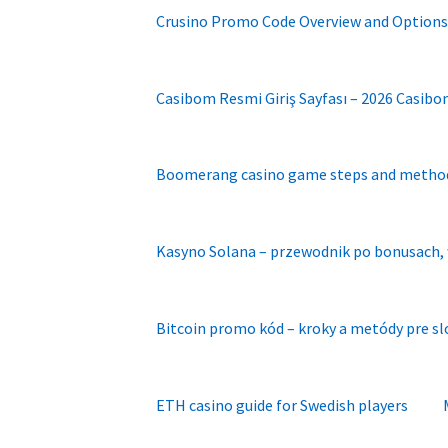
Crusino Promo Code Overview and Option
Casibom Resmi Giriş Sayfası – ​2026 Casibo
Boomerang casino game steps and metho
Kasyno Solana – przewodnik po bonusach,
Bitcoin promo kód – kroky a metódy pre s
ETH casino guide for Swedish players