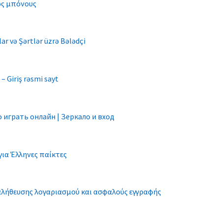
ός μπόνους
ar və Şərtlər üzrə Bələdçi
 Giriş rəsmi sayt
 играть онлайн | Зеркало и вход
για Έλληνες παίκτες
παλήθευσης λογαριασμού και ασφαλούς εγγραφής