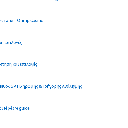
стане – Olimp Casino
αι επιλογές
όπηση και επιλογές
ς Μεθόδων Πληρωμής & Γρήγορης Ανάληψης
l lépésre guide