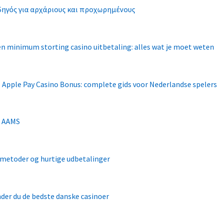
οδηγός για αρχάριους και προχωρημένους
n minimum storting casino uitbetaling: alles wat je moet weten
Apple Pay Casino Bonus: complete gids voor Nederlandse spelers
on AAMS
smetoder og hurtige udbetalinger
nder du de bedste danske casinoer