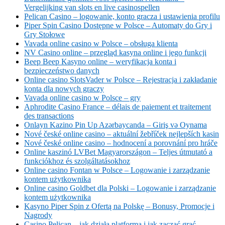
Vergelijking van slots en live casinospellen
Pelican Casino – logowanie, konto gracza i ustawienia profilu
Piper Spin Casino Dostępne w Polsce – Automaty do Gry i
Gry Stołowe
Vavada online casino w Polsce – obsługa klienta
NV Casino online – przegląd kasyna online i jego funkcji
Beep Beep Kasyno online – weryfikacja konta i
bezpieczeństwo danych
Online casino SlotsVader w Polsce – Rejestracja i zakładanie
konta dla nowych graczy
Vavada online casino w Polsce – gry
Aphrodite Casino France – délais de paiement et traitement
des transactions
Onlayn Kazino Pin Up Azərbaycanda – Giriş və Oynama
Nové české online casino – aktuální žebříček nejlepších kasin
Nové české online casino – hodnocení a porovnání pro hráče
Online kaszinó LVBet Magyarországon – Teljes útmutató a
funkciókhoz és szolgáltatásokhoz
Online casino Fontan w Polsce – Logowanie i zarządzanie
kontem użytkownika
Online casino Goldbet dla Polski – Logowanie i zarządzanie
kontem użytkownika
Kasyno Piper Spin z Ofertą na Polskę – Bonusy, Promocje i
Nagrody
Casino Pelican – jak działa platforma i jak zacząć grać