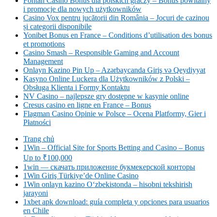
Fontan Casino Bonus dla polskich graczy – Bonus powitalny
i promocje dla nowych użytkowników
Casino Vox pentru jucătorii din România – Jocuri de cazinou
și categorii disponibile
Yonibet Bonus en France – Conditions d’utilisation des bonus
et promotions
Casino Smash – Responsible Gaming and Account
Management
Onlayn Kazino Pin Up – Azərbaycanda Giriş və Qeydiyyat
Kasyno Online Luckera dla Użytkowników z Polski –
Obsługa Klienta i Formy Kontaktu
NV Casino – najlepsze gry dostępne w kasynie online
Cresus casino en ligne en France – Bonus
Flagman Casino Opinie w Polsce – Ocena Platformy, Gier i
Płatności
Trang chủ
1Win – Official Site for Sports Betting and Casino – Bonus
Up to ₹100,000
1win — скачать приложение букмекерской конторы
1Win Giriş Türkiye’de Online Casino
1Win onlayn kazino O‘zbekistonda – hisobni tekshirish
jarayoni
1xbet apk download: guía completa y opciones para usuarios
en Chile