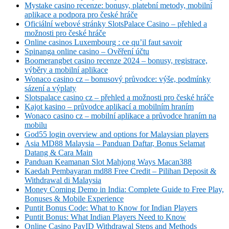
Mystake casino recenze: bonusy, platební metody, mobilní
aplikace a podpora pro české hráče
Oficiální webové stránky SlotsPalace Casino – přehled a
možnosti pro české hráče
Online casinos Luxembourg : ce qu’il faut savoir
Spinanga online casino – Ověření účtu
Boomerangbet casino recenze 2024 – bonusy, registrace,
výběry a mobilní aplikace
Wonaco casino cz – bonusový průvodce: výše, podmínky
sázení a výplaty
Slotspalace casino cz – přehled a možnosti pro české hráče
Kajot kasino – průvodce aplikací a mobilním hraním
Wonaco casino cz – mobilní aplikace a průvodce hraním na
mobilu
God55 login overview and options for Malaysian players
Asia MD88 Malaysia – Panduan Daftar, Bonus Selamat
Datang & Cara Main
Panduan Keamanan Slot Mahjong Ways Macan388
Kaedah Pembayaran md88 Free Credit – Pilihan Deposit &
Withdrawal di Malaysia
Money Coming Demo in India: Complete Guide to Free Play,
Bonuses & Mobile Experience
Puntit Bonus Code: What to Know for Indian Players
Puntit Bonus: What Indian Players Need to Know
Online Casino PayID Withdrawal Steps and Methods