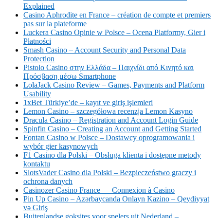
Explained
Casino Aphrodite en France – création de compte et premiers
pas sur la plateforme
Luckera Casino Opinie w Polsce – Ocena Platformy, Gier i
Płatności
Smash Casino – Account Security and Personal Data
Protection
Pistolo Casino στην Ελλάδα – Παιχνίδι από Κινητό και
Πρόσβαση μέσω Smartphone
LolaJack Casino Review – Games, Payments and Platform
Usability
1xBet Türkiye’de – kayıt ve giriş işlemleri
Lemon Casino – szczegółowa recenzja Lemon Kasyno
Dracula Casino – Registration and Account Login Guide
Spinfin Casino – Creating an Account and Getting Started
Fontan Casino w Polsce – Dostawcy oprogramowania i
wybór gier kasynowych
F1 Casino dla Polski – Obsługa klienta i dostępne metody
kontaktu
SlotsVader Casino dla Polski – Bezpieczeństwo graczy i
ochrona danych
Casinozer Casino France — Connexion à Casino
Pin Up Casino – Azərbaycanda Onlayn Kazino – Qeydiyyat
və Giriş
Buitenlandse goksites voor spelers uit Nederland –