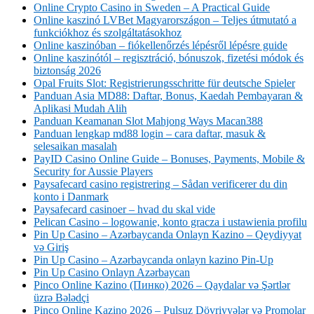
Online Crypto Casino in Sweden – A Practical Guide
Online kaszinó LVBet Magyarországon – Teljes útmutató a
funkciókhoz és szolgáltatásokhoz
Online kaszinóban – fiókellenőrzés lépésről lépésre guide
Online kaszinótól – regisztráció, bónuszok, fizetési módok és
biztonság 2026
Opal Fruits Slot: Registrierungsschritte für deutsche Spieler
Panduan Asia MD88: Daftar, Bonus, Kaedah Pembayaran &
Aplikasi Mudah Alih
Panduan Keamanan Slot Mahjong Ways Macan388
Panduan lengkap md88 login – cara daftar, masuk &
selesaikan masalah
PayID Casino Online Guide – Bonuses, Payments, Mobile &
Security for Aussie Players
Paysafecard casino registrering – Sådan verificerer du din
konto i Danmark
Paysafecard casinoer – hvad du skal vide
Pelican Casino – logowanie, konto gracza i ustawienia profilu
Pin Up Casino – Azərbaycanda Onlayn Kazino – Qeydiyyat
və Giriş
Pin Up Casino – Azərbaycanda onlayn kazino Pin-Up
Pin Up Casino Onlayn Azərbaycan
Pinco Online Kazino (Пинко) 2026 – Qaydalar və Şərtlər
üzrə Bələdçi
Pinco Online Kazino 2026 – Pulsuz Dövriyyələr və Promolar