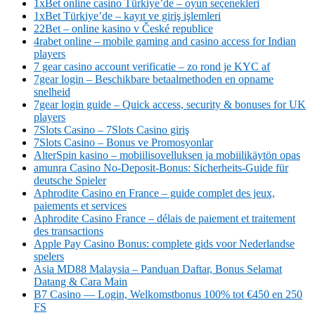
1xBet online casino Türkiye’de – oyun seçenekleri
1xBet Türkiye’de – kayıt ve giriş işlemleri
22Bet – online kasino v České republice
4rabet online – mobile gaming and casino access for Indian
players
7 gear casino account verificatie – zo rond je KYC af
7gear login – Beschikbare betaalmethoden en opname
snelheid
7gear login guide – Quick access, security & bonuses for UK
players
7Slots Casino – 7Slots Casino giriş
7Slots Casino – Bonus ve Promosyonlar
AlterSpin kasino – mobiilisovelluksen ja mobiilikäytön opas
amunra Casino No‑Deposit‑Bonus: Sicherheits‑Guide für
deutsche Spieler
Aphrodite Casino en France – guide complet des jeux,
paiements et services
Aphrodite Casino France – délais de paiement et traitement
des transactions
Apple Pay Casino Bonus: complete gids voor Nederlandse
spelers
Asia MD88 Malaysia – Panduan Daftar, Bonus Selamat
Datang & Cara Main
B7 Casino — Login, Welkomstbonus 100% tot €450 en 250
FS