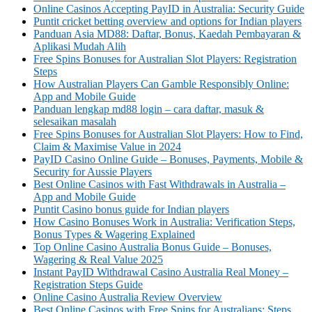
Online Casinos Accepting PayID in Australia: Security Guide
Puntit cricket betting overview and options for Indian players
Panduan Asia MD88: Daftar, Bonus, Kaedah Pembayaran &
Aplikasi Mudah Alih
Free Spins Bonuses for Australian Slot Players: Registration
Steps
How Australian Players Can Gamble Responsibly Online:
App and Mobile Guide
Panduan lengkap md88 login – cara daftar, masuk &
selesaikan masalah
Free Spins Bonuses for Australian Slot Players: How to Find,
Claim & Maximise Value in 2024
PayID Casino Online Guide – Bonuses, Payments, Mobile &
Security for Aussie Players
Best Online Casinos with Fast Withdrawals in Australia –
App and Mobile Guide
Puntit Casino bonus guide for Indian players
How Casino Bonuses Work in Australia: Verification Steps,
Bonus Types & Wagering Explained
Top Online Casino Australia Bonus Guide – Bonuses,
Wagering & Real Value 2025
Instant PayID Withdrawal Casino Australia Real Money –
Registration Steps Guide
Online Casino Australia Review Overview
Best Online Casinos with Free Spins for Australians: Steps