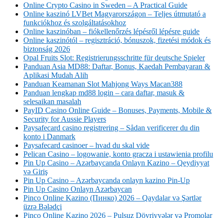
Online Crypto Casino in Sweden – A Practical Guide
Online kaszinó LVBet Magyarországon – Teljes útmutató a
funkciókhoz és szolgáltatásokhoz
Online kaszinóban – fiókellenőrzés lépésről lépésre guide
Online kaszinótól – regisztráció, bónuszok, fizetési módok és
biztonság 2026
Opal Fruits Slot: Registrierungsschritte für deutsche Spieler
Panduan Asia MD88: Daftar, Bonus, Kaedah Pembayaran &
Aplikasi Mudah Alih
Panduan Keamanan Slot Mahjong Ways Macan388
Panduan lengkap md88 login – cara daftar, masuk &
selesaikan masalah
PayID Casino Online Guide – Bonuses, Payments, Mobile &
Security for Aussie Players
Paysafecard casino registrering – Sådan verificerer du din
konto i Danmark
Paysafecard casinoer – hvad du skal vide
Pelican Casino – logowanie, konto gracza i ustawienia profilu
Pin Up Casino – Azərbaycanda Onlayn Kazino – Qeydiyyat
və Giriş
Pin Up Casino – Azərbaycanda onlayn kazino Pin-Up
Pin Up Casino Onlayn Azərbaycan
Pinco Online Kazino (Пинко) 2026 – Qaydalar və Şərtlər
üzrə Bələdçi
Pinco Online Kazino 2026 – Pulsuz Dövriyyələr və Promolar