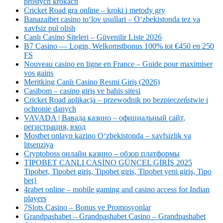
prostych krokach
Cricket Road gra online – kroki i metody gry
Banazaibet casino to‘lov usullari – O‘zbekistonda tez va
xavfsiz pul olish
Canlı Casino Siteleri – Güvenilir Liste 2026
B7 Casino — Login, Welkomstbonus 100% tot €450 en 250
FS
Nouveau casino en ligne en France – Guide pour maximiser
vos gains
Meritking Canlı Casino Resmi Giriş (2026)
Casibom – casino giriş ve bahis sitesi
Cricket Road aplikacja – przewodnik po bezpieczeństwie i
ochronie danych
VAVADA | Вавада казино – официальный сайт,
регистрация, вход
Mostbet onlayn kazino O‘zbekistonda – xavfsizlik va
litsenziya
Cryptoboss онлайн казино – обзор платформы
TİPOBET CANLI CASİNO GÜNCEL GİRİŞ 2025
Tipobet, Tipobet giriş, Tipobet giris, Tipobet yeni giriş, Tipo
bet}
4rabet online – mobile gaming and casino access for Indian
players
7Slots Casino – Bonus ve Promosyonlar
Grandpashabet – Grandpashabet Casino – Grandpashabet