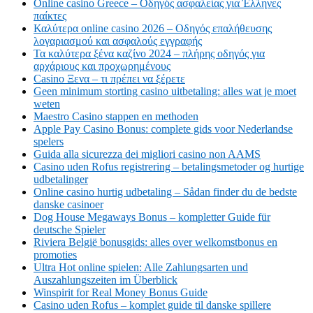
Online casino Greece – Οδηγός ασφαλείας για Έλληνες
παίκτες
Καλύτερα online casino 2026 – Οδηγός επαλήθευσης
λογαριασμού και ασφαλούς εγγραφής
Τα καλύτερα ξένα καζίνο 2024 – πλήρης οδηγός για
αρχάριους και προχωρημένους
Casino Ξενα – τι πρέπει να ξέρετε
Geen minimum storting casino uitbetaling: alles wat je moet
weten
Maestro Casino stappen en methoden
Apple Pay Casino Bonus: complete gids voor Nederlandse
spelers
Guida alla sicurezza dei migliori casino non AAMS
Casino uden Rofus registrering – betalingsmetoder og hurtige
udbetalinger
Online casino hurtig udbetaling – Sådan finder du de bedste
danske casinoer
Dog House Megaways Bonus – kompletter Guide für
deutsche Spieler
Riviera België bonusgids: alles over welkomstbonus en
promoties
Ultra Hot online spielen: Alle Zahlungsarten und
Auszahlungszeiten im Überblick
Winspirit for Real Money Bonus Guide
Casino uden Rofus – komplet guide til danske spillere