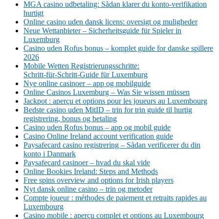
MGA casino udbetaling: Sådan klarer du konto‑verifikation
hurtigt
Online casino uden dansk licens: oversigt og muligheder
Neue Wettanbieter – Sicherheitsguide für Spieler in
Luxemburg
Casino uden Rofus bonus – komplet guide for danske spillere
2026
Mobile Wetten Registrierungsschritte:
Schritt‑für‑Schritt‑Guide für Luxemburg
Nye online casinoer – app og mobilguide
Online Casinos Luxemburg – Was Sie wissen müssen
Jackpot : aperçu et options pour les joueurs au Luxembourg
Bedste casino uden MitID – trin for trin guide til hurtig
registrering, bonus og betaling
Casino uden Rofus bonus – app og mobil guide
Casino Online Ireland account verification guide
Paysafecard casino registrering – Sådan verificerer du din
konto i Danmark
Paysafecard casinoer – hvad du skal vide
Online Bookies Ireland: Steps and Methods
Free spins overview and options for Irish players
Nyt dansk online casino – trin og metoder
Compte joueur : méthodes de paiement et retraits rapides au
Luxembourg
Casino mobile : aperçu complet et options au Luxembourg