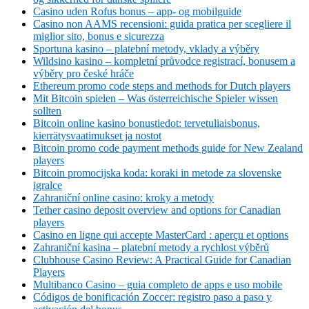
Casino uden Rofus bonus – app‑ og mobilguide
Casino non AAMS recensioni: guida pratica per scegliere il
miglior sito, bonus e sicurezza
Sportuna kasino – platební metody, vklady a výběry
Wildsino kasino – kompletní průvodce registrací, bonusem a
výběry pro české hráče
Ethereum promo code steps and methods for Dutch players
Mit Bitcoin spielen – Was österreichische Spieler wissen
sollten
Bitcoin online kasino bonustiedot: tervetuliaisbonus,
kierrätysvaatimukset ja nostot
Bitcoin promo code payment methods guide for New Zealand
players
Bitcoin promocijska koda: koraki in metode za slovenske
igralce
Zahraniční online casino: kroky a metody
Tether casino deposit overview and options for Canadian
players
Casino en ligne qui accepte MasterCard : aperçu et options
Zahraniční kasina – platební metody a rychlost výběrů
Clubhouse Casino Review: A Practical Guide for Canadian
Players
Multibanco Casino – guia completo de apps e uso mobile
Códigos de bonificación Zoccer: registro paso a paso y