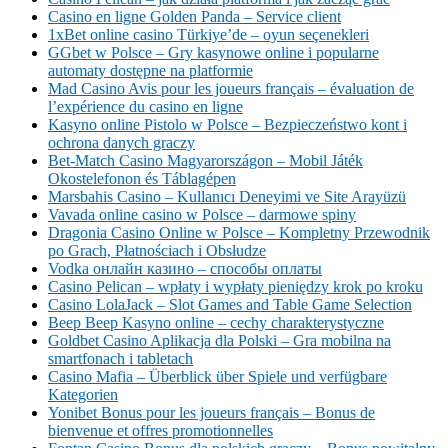
Casino en ligne Golden Panda – Service client
1xBet online casino Türkiye’de – oyun seçenekleri
GGbet w Polsce – Gry kasynowe online i popularne
automaty dostępne na platformie
Mad Casino Avis pour les joueurs français – évaluation de
l’expérience du casino en ligne
Kasyno online Pistolo w Polsce – Bezpieczeństwo kont i
ochrona danych graczy
Bet-Match Casino Magyarországon – Mobil Játék
Okostelefonon és Táblagépen
Marsbahis Casino – Kullanıcı Deneyimi ve Site Arayüzü
Vavada online casino w Polsce – darmowe spiny
Dragonia Casino Online w Polsce – Kompletny Przewodnik
po Grach, Płatnościach i Obsłudze
Vodka онлайн казино – способы оплаты
Casino Pelican – wpłaty i wypłaty pieniędzy krok po kroku
Casino LolaJack – Slot Games and Table Game Selection
Beep Beep Kasyno online – cechy charakterystyczne
Goldbet Casino Aplikacja dla Polski – Gra mobilna na
smartfonach i tabletach
Casino Mafia – Überblick über Spiele und verfügbare
Kategorien
Yonibet Bonus pour les joueurs français – Bonus de
bienvenue et offres promotionnelles