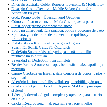
activación del bonus
Divaspin Australia Guide: Bonuses, Payments & Mobile Play
Divaspin Casino Review – Mobile & App Guide for
Australian Players
Godz Promo Code – Übersicht und Optionen
Cómo verificar tu cuenta en Mafia Casino paso a paso
SlotsHopper promo code: what to know
Spinbara dinero real: guía práctica, bonos y opciones de pago
Spinbara: guía del bono de bienvenida, requisitos y
promociones
Pistolo Slots – Kontoverifizierung leicht gemacht:
Schritt‑für‑Schritt‑Guide für Österreich
DudeSpin Suomi rekisteröitymisopas – näin luot tilin
muutamassa minuutissa
Seguridad en DudeSpin: guía completa
Berriez kasino Suomessa – opas bonuksiin, maksutapoihin ja
mobiiliin
Casino Cleobetra en España: guía completa de bonos, pagos y
seguridad
AlterSpin kasino – mobiilisovelluksen ja mobiilikäytön opas
Ghid complet pentru 1xbet app login în Moldova: pași rapizi
și siguri
1xbet apk download: guía completa y opciones para usuarios
en Chile
Cricket Road pobierz – jak przejść rejestrację w kilku