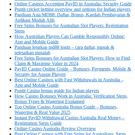
Online Casinos Accepting PayID in Australia: Security Guide
Puntit cricket betting overview and options for Indian players
Panduan Asia MD88: Daftar, Bonus, Kaedah Pembayaran &
Aplikasi Mudah Alih
Free Spins Bonuses for Australian Slot Players: Registration
Steps
How Australian Players Can Gamble Responsibly Online:
App and Mobile Guide
Panduan lengkap md88 login – cara daftar, masuk &
selesaikan masalah
Free Spins Bonuses for Australian Slot Players: How to Find,
Claim & Maximise Value in 2024
PayID Casino Online Guide – Bonuses, Payments, Mobile &
Security for Aussie Players
Best Online Casinos with Fast Withdrawals in Australia –
App and Mobile Guide
Puntit Casino bonus guide for Indian players
How Casino Bonuses Work in Australia: Verification Steps,
Bonus Types & Wagering Explained
Top Online Casino Australia Bonus Guide – Bonuses,
Wagering & Real Value 2025
Instant PayID Withdrawal Casino Australia Real Money –
Registration Steps Guide
Online Casino Australia Review Overview
Best Online Casinos with Free Spins for Australians: Steps