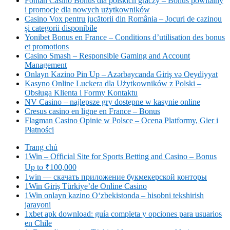
Fontan Casino Bonus dla polskich graczy – Bonus powitalny
i promocje dla nowych użytkowników
Casino Vox pentru jucătorii din România – Jocuri de cazinou
și categorii disponibile
Yonibet Bonus en France – Conditions d’utilisation des bonus
et promotions
Casino Smash – Responsible Gaming and Account
Management
Onlayn Kazino Pin Up – Azərbaycanda Giriş və Qeydiyyat
Kasyno Online Luckera dla Użytkowników z Polski –
Obsługa Klienta i Formy Kontaktu
NV Casino – najlepsze gry dostępne w kasynie online
Cresus casino en ligne en France – Bonus
Flagman Casino Opinie w Polsce – Ocena Platformy, Gier i
Płatności
Trang chủ
1Win – Official Site for Sports Betting and Casino – Bonus
Up to ₹100,000
1win — скачать приложение букмекерской конторы
1Win Giriş Türkiye’de Online Casino
1Win onlayn kazino O‘zbekistonda – hisobni tekshirish
jarayoni
1xbet apk download: guía completa y opciones para usuarios
en Chile