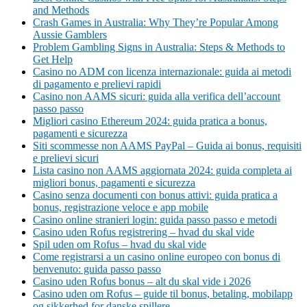
and Methods
Crash Games in Australia: Why They’re Popular Among
Aussie Gamblers
Problem Gambling Signs in Australia: Steps & Methods to
Get Help
Casino no ADM con licenza internazionale: guida ai metodi
di pagamento e prelievi rapidi
Casino non AAMS sicuri: guida alla verifica dell’account
passo passo
Migliori casino Ethereum 2024: guida pratica a bonus,
pagamenti e sicurezza
Siti scommesse non AAMS PayPal – Guida ai bonus, requisiti
e prelievi sicuri
Lista casino non AAMS aggiornata 2024: guida completa ai
migliori bonus, pagamenti e sicurezza
Casino senza documenti con bonus attivi: guida pratica a
bonus, registrazione veloce e app mobile
Casino online stranieri login: guida passo passo e metodi
Casino uden Rofus registrering – hvad du skal vide
Spil uden om Rofus – hvad du skal vide
Come registrarsi a un casino online europeo con bonus di
benvenuto: guida passo passo
Casino uden Rofus bonus – alt du skal vide i 2026
Casino uden om Rofus – guide til bonus, betaling, mobilapp
og sikkerhed for danske spillere