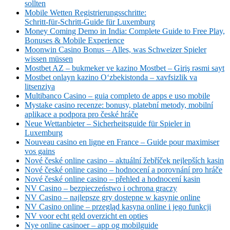
sollten
Mobile Wetten Registrierungsschritte:
Schritt‑für‑Schritt‑Guide für Luxemburg
Money Coming Demo in India: Complete Guide to Free Play,
Bonuses & Mobile Experience
Moonwin Casino Bonus – Alles, was Schweizer Spieler
wissen müssen
Mostbet AZ – bukmeker ve kazino Mostbet – Giriş rəsmi sayt
Mostbet onlayn kazino O‘zbekistonda – xavfsizlik va
litsenziya
Multibanco Casino – guia completo de apps e uso mobile
Mystake casino recenze: bonusy, platební metody, mobilní
aplikace a podpora pro české hráče
Neue Wettanbieter – Sicherheitsguide für Spieler in
Luxemburg
Nouveau casino en ligne en France – Guide pour maximiser
vos gains
Nové české online casino – aktuální žebříček nejlepších kasin
Nové české online casino – hodnocení a porovnání pro hráče
Nové české online casino – přehled a hodnocení kasin
NV Casino – bezpieczeństwo i ochrona graczy
NV Casino – najlepsze gry dostępne w kasynie online
NV Casino online – przegląd kasyna online i jego funkcji
NV voor echt geld overzicht en opties
Nye online casinoer – app og mobilguide