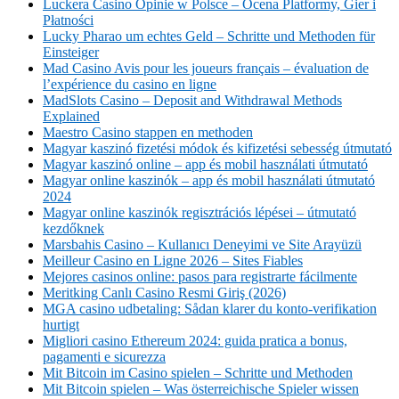
Luckera Casino Opinie w Polsce – Ocena Platformy, Gier i
Płatności
Lucky Pharao um echtes Geld – Schritte und Methoden für
Einsteiger
Mad Casino Avis pour les joueurs français – évaluation de
l’expérience du casino en ligne
MadSlots Casino – Deposit and Withdrawal Methods
Explained
Maestro Casino stappen en methoden
Magyar kaszinó fizetési módok és kifizetési sebesség útmutató
Magyar kaszinó online – app és mobil használati útmutató
Magyar online kaszinók – app és mobil használati útmutató
2024
Magyar online kaszinók regisztrációs lépései – útmutató
kezdőknek
Marsbahis Casino – Kullanıcı Deneyimi ve Site Arayüzü
Meilleur Casino en Ligne 2026 – Sites Fiables
Mejores casinos online: pasos para registrarte fácilmente
Meritking Canlı Casino Resmi Giriş (2026)
MGA casino udbetaling: Sådan klarer du konto‑verifikation
hurtigt
Migliori casino Ethereum 2024: guida pratica a bonus,
pagamenti e sicurezza
Mit Bitcoin im Casino spielen – Schritte und Methoden
Mit Bitcoin spielen – Was österreichische Spieler wissen