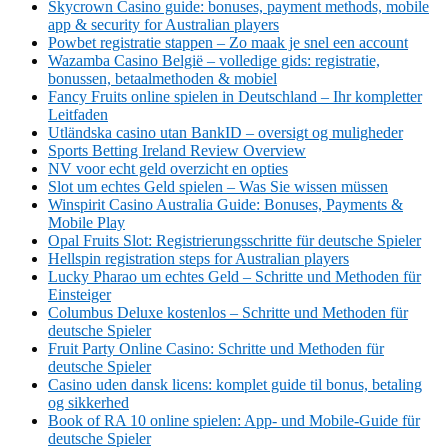
Skycrown Casino guide: bonuses, payment methods, mobile
app & security for Australian players
Powbet registratie stappen – Zo maak je snel een account
Wazamba Casino België – volledige gids: registratie,
bonussen, betaalmethoden & mobiel
Fancy Fruits online spielen in Deutschland – Ihr kompletter
Leitfaden
Utländska casino utan BankID – oversigt og muligheder
Sports Betting Ireland Review Overview
NV voor echt geld overzicht en opties
Slot um echtes Geld spielen – Was Sie wissen müssen
Winspirit Casino Australia Guide: Bonuses, Payments &
Mobile Play
Opal Fruits Slot: Registrierungsschritte für deutsche Spieler
Hellspin registration steps for Australian players
Lucky Pharao um echtes Geld – Schritte und Methoden für
Einsteiger
Columbus Deluxe kostenlos – Schritte und Methoden für
deutsche Spieler
Fruit Party Online Casino: Schritte und Methoden für
deutsche Spieler
Casino uden dansk licens: komplet guide til bonus, betaling
og sikkerhed
Book of RA 10 online spielen: App‑ und Mobile‑Guide für
deutsche Spieler