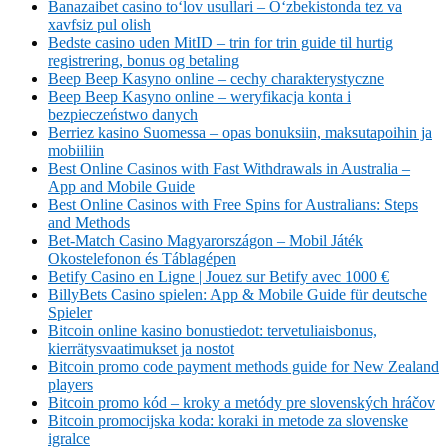
Banazaibet casino to‘lov usullari – O‘zbekistonda tez va
xavfsiz pul olish
Bedste casino uden MitID – trin for trin guide til hurtig
registrering, bonus og betaling
Beep Beep Kasyno online – cechy charakterystyczne
Beep Beep Kasyno online – weryfikacja konta i
bezpieczeństwo danych
Berriez kasino Suomessa – opas bonuksiin, maksutapoihin ja
mobiiliin
Best Online Casinos with Fast Withdrawals in Australia –
App and Mobile Guide
Best Online Casinos with Free Spins for Australians: Steps
and Methods
Bet-Match Casino Magyarországon – Mobil Játék
Okostelefonon és Táblagépen
Betify Casino en Ligne | Jouez sur Betify avec 1000 €
BillyBets Casino spielen: App & Mobile Guide für deutsche
Spieler
Bitcoin online kasino bonustiedot: tervetuliaisbonus,
kierrätysvaatimukset ja nostot
Bitcoin promo code payment methods guide for New Zealand
players
Bitcoin promo kód – kroky a metódy pre slovenských hráčov
Bitcoin promocijska koda: koraki in metode za slovenske
igralce