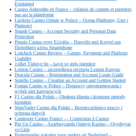
Explained
Casino Aphrodite en France – création de compte et premiers
pas sur la plateforme
Luckera Casino Opinie w Polsce – Ocena Platformy, Gier i
Płatności
Smash Casino – Account Security and Personal Data
Protection
Pistolo Casino στην Ελλάδα – Παιχνίδι από Κινητό και
Πρόσβαση μέσω Smartphone
LolaJack Casino Review – Games, Payments and Platform
Usability
1xBet Türkiye’de – kayıt ve giriş işlemleri
Lemon Casino – szczegółowa recenzja Lemon Kasyno
Dracula Casino – Registration and Account Login Guide
Spinfin Casino – Creating an Account and Getting Started
Fontan Casino w Polsce – Dostawcy oprogramowania i
wybór gier kasynowych
F1 Casino dla Polski – Obsługa klienta i dostępne metody
kontaktu
SlotsVader Casino dla Polski – Bezpieczeństwo graczy i
ochrona danych
Casinozer Casino France — Connexion à Casino
Pin Up Casino – Azərbaycanda Onlayn Kazino – Qeydiyyat
və Giriş
Buitenlandse goksites voor spelers uit Nederland –