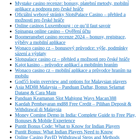
Mystake casino recenze: bonusy, platební metody, mobilní
aplikace a podpora pro české hráče
Oficiální webové stránky SlotsPalace Casino – přehled a
možnosti pro české hráče
Online casinos Luxembourg : ce qu’il faut savoir
Spinanga online casino – Ověření účtu
Boomerangbet casino recenze 2024 – bonusy, registrace,
výběry a mobilní aplikace
Wonaco casino cz – bonusový průvodce: výše, podmínky
sázení a výplaty
Slotspalace casino cz – přehled a možnosti pro české hráče
Kajot kasino – průvodce aplikací a mobilním hraním
Wonaco casino cz – mobilní aplikace a průvodce hraním na
mobilu
God55 login overview and options for Malaysian players
Asia MD88 Malaysia – Panduan Daftar, Bonus Selamat
Datang & Cara Main
Panduan Keamanan Slot Mahjong Ways Macan388
Kaedah Pembayaran md88 Free Credit – Pilihan Deposit &
Withdrawal di Malaysia
Money Coming Demo in India: Complete Guide to Free Play,
Bonuses & Mobile Experience
Puntit Bonus Code: What to Know for Indian Players
Puntit Bonus: What Indian Players Need to Know
Online Casino PayID Withdrawal Steps and Methods