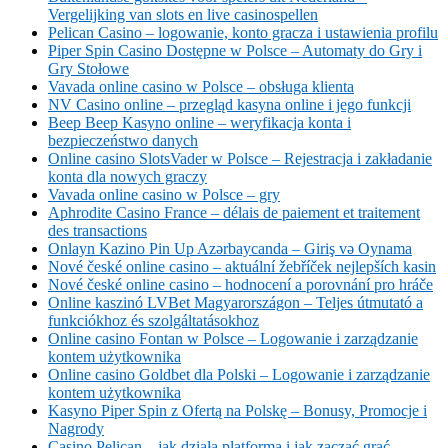
Vergelijking van slots en live casinospellen
Pelican Casino – logowanie, konto gracza i ustawienia profilu
Piper Spin Casino Dostępne w Polsce – Automaty do Gry i
Gry Stołowe
Vavada online casino w Polsce – obsługa klienta
NV Casino online – przegląd kasyna online i jego funkcji
Beep Beep Kasyno online – weryfikacja konta i
bezpieczeństwo danych
Online casino SlotsVader w Polsce – Rejestracja i zakładanie
konta dla nowych graczy
Vavada online casino w Polsce – gry
Aphrodite Casino France – délais de paiement et traitement
des transactions
Onlayn Kazino Pin Up Azərbaycanda – Giriş və Oynama
Nové české online casino – aktuální žebříček nejlepších kasin
Nové české online casino – hodnocení a porovnání pro hráče
Online kaszinó LVBet Magyarországon – Teljes útmutató a
funkciókhoz és szolgáltatásokhoz
Online casino Fontan w Polsce – Logowanie i zarządzanie
kontem użytkownika
Online casino Goldbet dla Polski – Logowanie i zarządzanie
kontem użytkownika
Kasyno Piper Spin z Ofertą na Polskę – Bonusy, Promocje i
Nagrody
Casino Pelican – jak działa platforma i jak zacząć grać