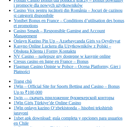
Fontan Casino Bonus dla polskich graczy – Bonus powitalny
i promocje dla nowych użytkowników
Casino Vox pentru jucătorii din România – Jocuri de cazinou
și categorii disponibile
Yonibet Bonus en France – Conditions d’utilisation des bonus
et promotions
Casino Smash – Responsible Gaming and Account
Management
Onlayn Kazino Pin Up – Azərbaycanda Giriş və Qeydiyyat
Kasyno Online Luckera dla Użytkowników z Polski –
Obsługa Klienta i Formy Kontaktu
NV Casino – najlepsze gry dostępne w kasynie online
Cresus casino en ligne en France – Bonus
Flagman Casino Opinie w Polsce – Ocena Platformy, Gier i
Płatności
Trang chủ
1Win – Official Site for Sports Betting and Casino – Bonus
Up to ₹100,000
1win — скачать приложение букмекерской конторы
1Win Giriş Türkiye’de Online Casino
1Win onlayn kazino O‘zbekistonda – hisobni tekshirish
jarayoni
1xbet apk download: guía completa y opciones para usuarios
en Chile