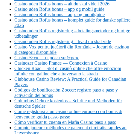
Casino uden Rofus bonus – alt du skal vide i 2026
Casino uden Rofus bonus – app og mobil guide
Casino uden Rofus bonus – app‑ og mobilguide
Casino uden Rofus bonus – komplet guide for danske spillere
2026
Casino uden Rofus registrering – betalingsmetoder og hurtige
udbetalinger
Casino uden Rofus registrering – hvad du skal vide
Casino Vox pentru jucătorii din România – Jocuri de cazinou
și categorii disponibile
Casino Ξενα – τι πρέπει να ξέρετε
Casinozer Casino France — Connexion à Casino
Chicken Road – Slot di casinò online che offre emozioni
infinite con galline che attraversano la strada
Clubhouse Casino Review: A Practical Guide for Canadian
Players
Códigos de bonificación Zoccer: registro paso a paso y
activación del bonus
Columbus Deluxe kostenlos – Schritte und Methoden für
deutsche Spieler
Come registrarsi a un casino online europeo con bonus di
benvenuto: guida passo passo
Cómo verificar tu cuenta en Mafia Casino paso a paso
Compte joueur : méthodes de paiement et retraits rapides au
Luxembourg