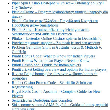
Piper Spin Casino Dostępne w Polsce – Automaty do Gry i
Gry Stołowe
Pistolo Casino – Program lojalnościowy turnieje i nagrody dla
graczy
Pistolo Casino στην Ελλάδα – Παιχνίδι από Κινητό και
Πρόσβαση μέσω Smartphone
Pistolo Slots – Kontoverifizierung leicht gemacht:
Schritt‑für‑Schritt‑Guide für Österreich
Plinko – kostenlos Online-Casinos spielen in Deutschland
Powbet registratie stappen – Zo maak je snel een account
Problem Gambling Signs in Australia: Steps & Methods to
Get Help
Puntit Bonus Code: What to Know for Indian Players
Puntit Bonus: What Indian Players Need to Know
Puntit Casino bonus guide for Indian players
Puntit cricket betting overview and options for Indian players
Riviera België bonusgids: alles over welkomstbonus en
promoties
Roobet Casino Promo-Code – Schritt für Schritt zur
Registrierung
Royal Reels Casino Australia – Complete Guide for New
Players
Seguridad en DudeSpin: guía completa
Siti scommesse non AAMS PayPal – Guida ai bonus, requisiti
e prelievi sicuri