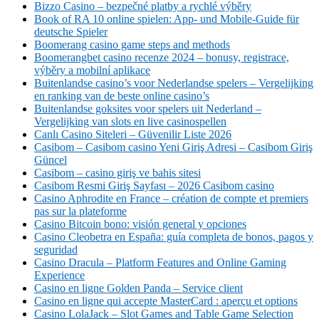
Bizzo Casino – bezpečné platby a rychlé výběry
Book of RA 10 online spielen: App‑ und Mobile‑Guide für
deutsche Spieler
Boomerang casino game steps and methods
Boomerangbet casino recenze 2024 – bonusy, registrace,
výběry a mobilní aplikace
Buitenlandse casino’s voor Nederlandse spelers – Vergelijking
en ranking van de beste online casino’s
Buitenlandse goksites voor spelers uit Nederland –
Vergelijking van slots en live casinospellen
Canlı Casino Siteleri – Güvenilir Liste 2026
Casibom – Casibom casino Yeni Giriş Adresi – Casibom Giriş
Güncel
Casibom – casino giriş ve bahis sitesi
Casibom Resmi Giriş Sayfası – ​2026 Casibom casino
Casino Aphrodite en France – création de compte et premiers
pas sur la plateforme
Casino Bitcoin bono: visión general y opciones
Casino Cleobetra en España: guía completa de bonos, pagos y
seguridad
Casino Dracula – Platform Features and Online Gaming
Experience
Casino en ligne Golden Panda – Service client
Casino en ligne qui accepte MasterCard : aperçu et options
Casino LolaJack – Slot Games and Table Game Selection