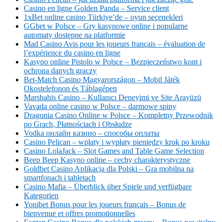
Casino en ligne Golden Panda – Service client
1xBet online casino Türkiye’de – oyun seçenekleri
GGbet w Polsce – Gry kasynowe online i popularne
automaty dostępne na platformie
Mad Casino Avis pour les joueurs français – évaluation de
l’expérience du casino en ligne
Kasyno online Pistolo w Polsce – Bezpieczeństwo kont i
ochrona danych graczy
Bet-Match Casino Magyarországon – Mobil Játék
Okostelefonon és Táblagépen
Marsbahis Casino – Kullanıcı Deneyimi ve Site Arayüzü
Vavada online casino w Polsce – darmowe spiny
Dragonia Casino Online w Polsce – Kompletny Przewodnik
po Grach, Płatnościach i Obsłudze
Vodka онлайн казино – способы оплаты
Casino Pelican – wpłaty i wypłaty pieniędzy krok po kroku
Casino LolaJack – Slot Games and Table Game Selection
Beep Beep Kasyno online – cechy charakterystyczne
Goldbet Casino Aplikacja dla Polski – Gra mobilna na
smartfonach i tabletach
Casino Mafia – Überblick über Spiele und verfügbare
Kategorien
Yonibet Bonus pour les joueurs français – Bonus de
bienvenue et offres promotionnelles