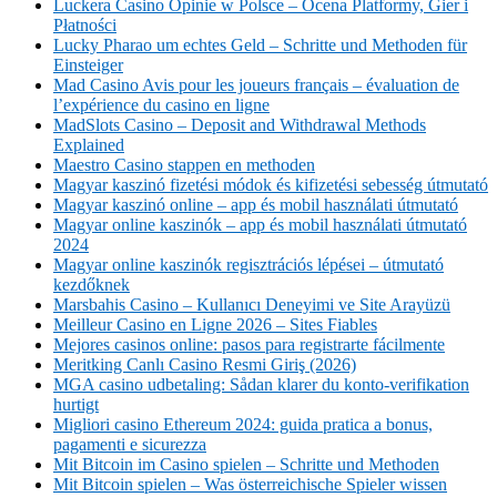
Luckera Casino Opinie w Polsce – Ocena Platformy, Gier i
Płatności
Lucky Pharao um echtes Geld – Schritte und Methoden für
Einsteiger
Mad Casino Avis pour les joueurs français – évaluation de
l’expérience du casino en ligne
MadSlots Casino – Deposit and Withdrawal Methods
Explained
Maestro Casino stappen en methoden
Magyar kaszinó fizetési módok és kifizetési sebesség útmutató
Magyar kaszinó online – app és mobil használati útmutató
Magyar online kaszinók – app és mobil használati útmutató
2024
Magyar online kaszinók regisztrációs lépései – útmutató
kezdőknek
Marsbahis Casino – Kullanıcı Deneyimi ve Site Arayüzü
Meilleur Casino en Ligne 2026 – Sites Fiables
Mejores casinos online: pasos para registrarte fácilmente
Meritking Canlı Casino Resmi Giriş (2026)
MGA casino udbetaling: Sådan klarer du konto‑verifikation
hurtigt
Migliori casino Ethereum 2024: guida pratica a bonus,
pagamenti e sicurezza
Mit Bitcoin im Casino spielen – Schritte und Methoden
Mit Bitcoin spielen – Was österreichische Spieler wissen