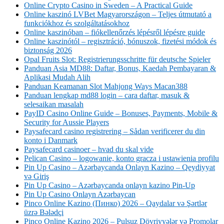
Online Crypto Casino in Sweden – A Practical Guide
Online kaszinó LVBet Magyarországon – Teljes útmutató a
funkciókhoz és szolgáltatásokhoz
Online kaszinóban – fiókellenőrzés lépésről lépésre guide
Online kaszinótól – regisztráció, bónuszok, fizetési módok és
biztonság 2026
Opal Fruits Slot: Registrierungsschritte für deutsche Spieler
Panduan Asia MD88: Daftar, Bonus, Kaedah Pembayaran &
Aplikasi Mudah Alih
Panduan Keamanan Slot Mahjong Ways Macan388
Panduan lengkap md88 login – cara daftar, masuk &
selesaikan masalah
PayID Casino Online Guide – Bonuses, Payments, Mobile &
Security for Aussie Players
Paysafecard casino registrering – Sådan verificerer du din
konto i Danmark
Paysafecard casinoer – hvad du skal vide
Pelican Casino – logowanie, konto gracza i ustawienia profilu
Pin Up Casino – Azərbaycanda Onlayn Kazino – Qeydiyyat
və Giriş
Pin Up Casino – Azərbaycanda onlayn kazino Pin-Up
Pin Up Casino Onlayn Azərbaycan
Pinco Online Kazino (Пинко) 2026 – Qaydalar və Şərtlər
üzrə Bələdçi
Pinco Online Kazino 2026 – Pulsuz Dövriyyələr və Promolar