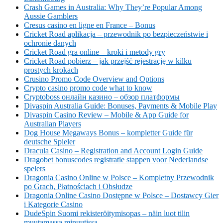
Crash Games in Australia: Why They’re Popular Among
Aussie Gamblers
Cresus casino en ligne en France – Bonus
Cricket Road aplikacja – przewodnik po bezpieczeństwie i
ochronie danych
Cricket Road gra online – kroki i metody gry
Cricket Road pobierz – jak przejść rejestrację w kilku
prostych krokach
Crusino Promo Code Overview and Options
Crypto casino promo code what to know
Cryptoboss онлайн казино – обзор платформы
Divaspin Australia Guide: Bonuses, Payments & Mobile Play
Divaspin Casino Review – Mobile & App Guide for
Australian Players
Dog House Megaways Bonus – kompletter Guide für
deutsche Spieler
Dracula Casino – Registration and Account Login Guide
Dragobet bonuscodes registratie stappen voor Nederlandse
spelers
Dragonia Casino Online w Polsce – Kompletny Przewodnik
po Grach, Płatnościach i Obsłudze
Dragonia Online Casino Dostępne w Polsce – Dostawcy Gier
i Kategorie Casino
DudeSpin Suomi rekisteröitymisopas – näin luot tilin
muutamassa minuutissa