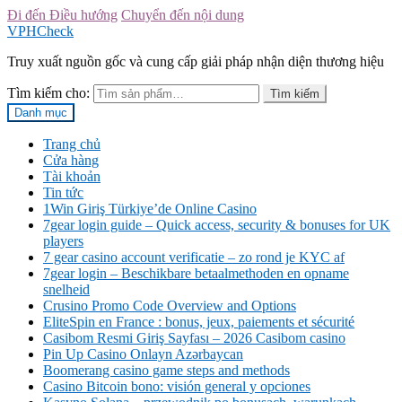
Đi đến Điều hướng
Chuyển đến nội dung
VPHCheck
Truy xuất nguồn gốc và cung cấp giải pháp nhận diện thương hiệu
Tìm kiếm cho:
Danh mục
Trang chủ
Cửa hàng
Tài khoản
Tin tức
1Win Giriş Türkiye’de Online Casino
7gear login guide – Quick access, security & bonuses for UK
players
7 gear casino account verificatie – zo rond je KYC af
7gear login – Beschikbare betaalmethoden en opname
snelheid
Crusino Promo Code Overview and Options
EliteSpin en France : bonus, jeux, paiements et sécurité
Casibom Resmi Giriş Sayfası – ​2026 Casibom casino
Pin Up Casino Onlayn Azərbaycan
Boomerang casino game steps and methods
Casino Bitcoin bono: visión general y opciones