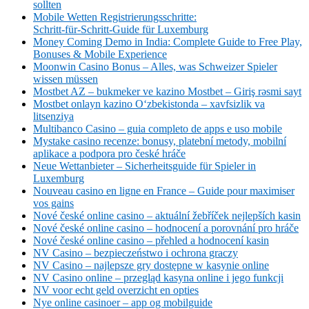
sollten
Mobile Wetten Registrierungsschritte:
Schritt‑für‑Schritt‑Guide für Luxemburg
Money Coming Demo in India: Complete Guide to Free Play,
Bonuses & Mobile Experience
Moonwin Casino Bonus – Alles, was Schweizer Spieler
wissen müssen
Mostbet AZ – bukmeker ve kazino Mostbet – Giriş rəsmi sayt
Mostbet onlayn kazino O‘zbekistonda – xavfsizlik va
litsenziya
Multibanco Casino – guia completo de apps e uso mobile
Mystake casino recenze: bonusy, platební metody, mobilní
aplikace a podpora pro české hráče
Neue Wettanbieter – Sicherheitsguide für Spieler in
Luxemburg
Nouveau casino en ligne en France – Guide pour maximiser
vos gains
Nové české online casino – aktuální žebříček nejlepších kasin
Nové české online casino – hodnocení a porovnání pro hráče
Nové české online casino – přehled a hodnocení kasin
NV Casino – bezpieczeństwo i ochrona graczy
NV Casino – najlepsze gry dostępne w kasynie online
NV Casino online – przegląd kasyna online i jego funkcji
NV voor echt geld overzicht en opties
Nye online casinoer – app og mobilguide