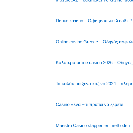
Пинко казино – Официальный сайт Pin
Online casino Greece – Οδηγός ασφαλε
Καλύτερα online casino 2026 – Οδηγ
Τα καλύτερα ξένα καζίνο 2024 – πλήρ
Casino Ξενα – τι πρέπει να ξέρετε
Maestro Casino stappen en methoden