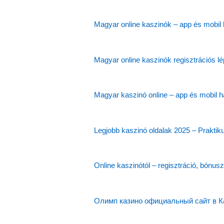
Magyar online kaszinók – app és mobil 
Magyar online kaszinók regisztrációs l
Magyar kaszinó online – app és mobil h
Legjobb kaszinó oldalak 2025 – Praktik
Online kaszinótól – regisztráció, bónus
Олимп казино официальный сайт в Ка