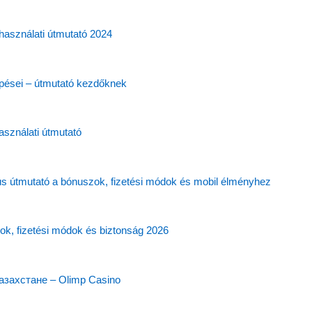
használati útmutató 2024
épései – útmutató kezdőknek
asználati útmutató
us útmutató a bónuszok, fizetési módok és mobil élményhez
zok, fizetési módok és biztonság 2026
захстане – Olimp Casino