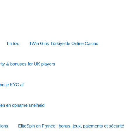
Tin tức
1Win Giriş Türkiye’de Online Casino
rity & bonuses for UK players
ond je KYC af
den en opname snelheid
ions
EliteSpin en France : bonus, jeux, paiements et sécurité