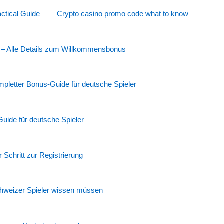
ctical Guide
Crypto casino promo code what to know
 – Alle Details zum Willkommensbonus
letter Bonus‑Guide für deutsche Spieler
Guide für deutsche Spieler
Schritt zur Registrierung
hweizer Spieler wissen müssen