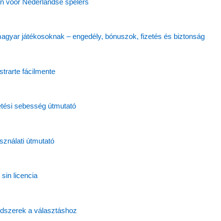
en voor Nederlandse spelers
 magyar játékosoknak – engedély, bónuszok, fizetés és biztonság
strarte fácilmente
etési sebesség útmutató
sználati útmutató
sin licencia
ódszerek a választáshoz