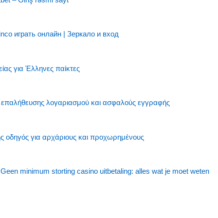
co играть онлайн | Зеркало и вход
ίας για Έλληνες παίκτες
ός επαλήθευσης λογαριασμού και ασφαλούς εγγραφής
ης οδηγός για αρχάριους και προχωρημένους
Geen minimum storting casino uitbetaling: alles wat je moet weten