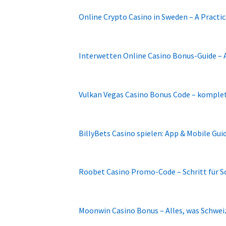
Online Crypto Casino in Sweden – A Practic
Interwetten Online Casino Bonus-Guide –
Vulkan Vegas Casino Bonus Code – komplet
BillyBets Casino spielen: App & Mobile Guid
Roobet Casino Promo-Code – Schritt für Sc
Moonwin Casino Bonus – Alles, was Schwei