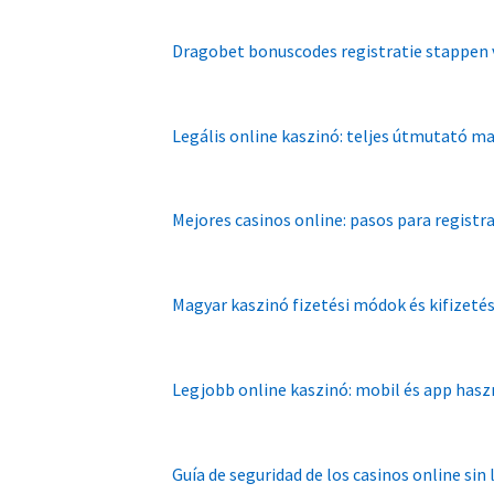
Dragobet bonuscodes registratie stappen 
Legális online kaszinó: teljes útmutató m
Mejores casinos online: pasos para registr
Magyar kaszinó fizetési módok és kifizeté
Legjobb online kaszinó: mobil és app has
Guía de seguridad de los casinos online sin 