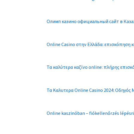
Олимп казино официальный сайт в Казах
Online Casino στην Ελλάδα: επισκόπηση κ
Τα καλύτερα καζίνο online: πλήρης επισκ
Τα Καλυτερα Online Casino 2024: Οδηγό
Online kaszinóban – fiókellenőrzés lépésrő