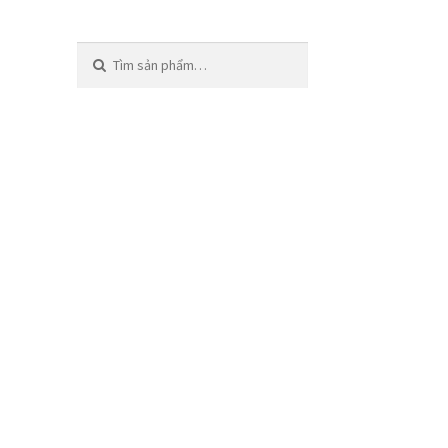
Tìm
kiếm
cho: