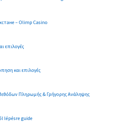
стане – Olimp Casino
αι επιλογές
όπηση και επιλογές
ς Μεθόδων Πληρωμής & Γρήγορης Ανάληψης
l lépésre guide