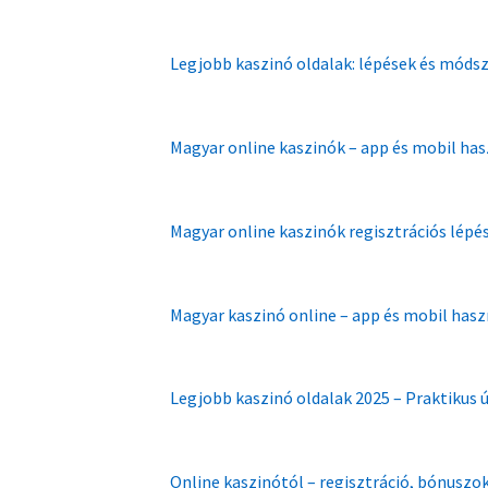
Legjobb kaszinó oldalak: lépések és móds
Magyar online kaszinók – app és mobil ha
Magyar online kaszinók regisztrációs lép
Magyar kaszinó online – app és mobil has
Legjobb kaszinó oldalak 2025 – Praktikus
Online kaszinótól – regisztráció, bónuszo