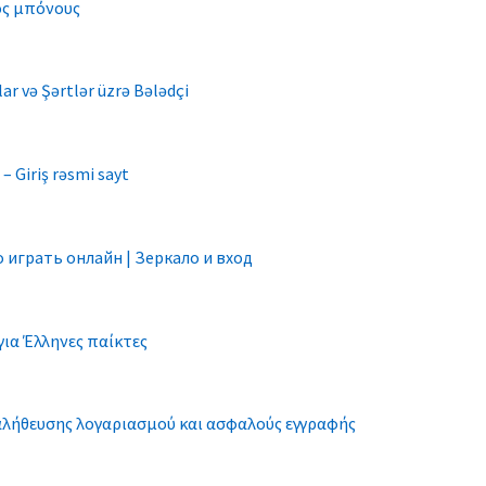
ός μπόνους
ar və Şərtlər üzrə Bələdçi
 Giriş rəsmi sayt
 играть онлайн | Зеркало и вход
για Έλληνες παίκτες
παλήθευσης λογαριασμού και ασφαλούς εγγραφής