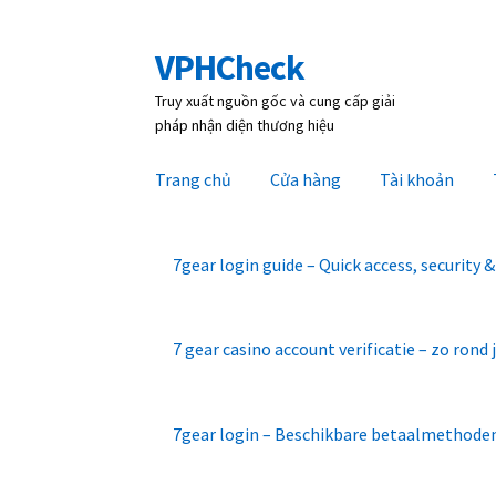
VPHCheck
Đi
Chuyển
đến
đến
Truy xuất nguồn gốc và cung cấp giải
Điều
nội
pháp nhận diện thương hiệu
hướng
dung
Trang chủ
Cửa hàng
Tài khoản
7gear login guide – Quick access, security 
7 gear casino account verificatie – zo rond 
7gear login – Beschikbare betaalmethode