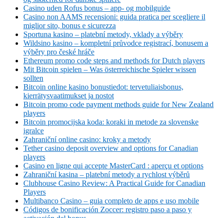
Casino uden Rofus bonus – app‑ og mobilguide
Casino non AAMS recensioni: guida pratica per scegliere il
miglior sito, bonus e sicurezza
Sportuna kasino – platební metody, vklady a výběry
Wildsino kasino – kompletní průvodce registrací, bonusem a
výběry pro české hráče
Ethereum promo code steps and methods for Dutch players
Mit Bitcoin spielen – Was österreichische Spieler wissen
sollten
Bitcoin online kasino bonustiedot: tervetuliaisbonus,
kierrätysvaatimukset ja nostot
Bitcoin promo code payment methods guide for New Zealand
players
Bitcoin promocijska koda: koraki in metode za slovenske
igralce
Zahraniční online casino: kroky a metody
Tether casino deposit overview and options for Canadian
players
Casino en ligne qui accepte MasterCard : aperçu et options
Zahraniční kasina – platební metody a rychlost výběrů
Clubhouse Casino Review: A Practical Guide for Canadian
Players
Multibanco Casino – guia completo de apps e uso mobile
Códigos de bonificación Zoccer: registro paso a paso y