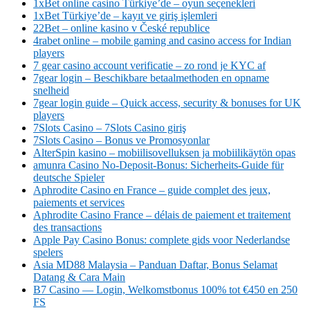
1xBet online casino Türkiye’de – oyun seçenekleri
1xBet Türkiye’de – kayıt ve giriş işlemleri
22Bet – online kasino v České republice
4rabet online – mobile gaming and casino access for Indian
players
7 gear casino account verificatie – zo rond je KYC af
7gear login – Beschikbare betaalmethoden en opname
snelheid
7gear login guide – Quick access, security & bonuses for UK
players
7Slots Casino – 7Slots Casino giriş
7Slots Casino – Bonus ve Promosyonlar
AlterSpin kasino – mobiilisovelluksen ja mobiilikäytön opas
amunra Casino No‑Deposit‑Bonus: Sicherheits‑Guide für
deutsche Spieler
Aphrodite Casino en France – guide complet des jeux,
paiements et services
Aphrodite Casino France – délais de paiement et traitement
des transactions
Apple Pay Casino Bonus: complete gids voor Nederlandse
spelers
Asia MD88 Malaysia – Panduan Daftar, Bonus Selamat
Datang & Cara Main
B7 Casino — Login, Welkomstbonus 100% tot €450 en 250
FS