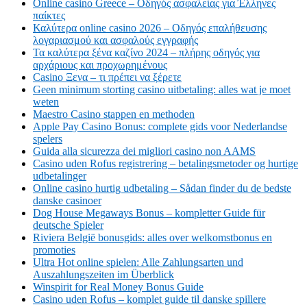
Online casino Greece – Οδηγός ασφαλείας για Έλληνες
παίκτες
Καλύτερα online casino 2026 – Οδηγός επαλήθευσης
λογαριασμού και ασφαλούς εγγραφής
Τα καλύτερα ξένα καζίνο 2024 – πλήρης οδηγός για
αρχάριους και προχωρημένους
Casino Ξενα – τι πρέπει να ξέρετε
Geen minimum storting casino uitbetaling: alles wat je moet
weten
Maestro Casino stappen en methoden
Apple Pay Casino Bonus: complete gids voor Nederlandse
spelers
Guida alla sicurezza dei migliori casino non AAMS
Casino uden Rofus registrering – betalingsmetoder og hurtige
udbetalinger
Online casino hurtig udbetaling – Sådan finder du de bedste
danske casinoer
Dog House Megaways Bonus – kompletter Guide für
deutsche Spieler
Riviera België bonusgids: alles over welkomstbonus en
promoties
Ultra Hot online spielen: Alle Zahlungsarten und
Auszahlungszeiten im Überblick
Winspirit for Real Money Bonus Guide
Casino uden Rofus – komplet guide til danske spillere