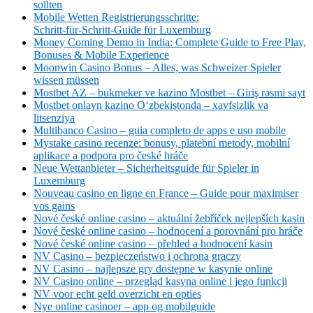
sollten
Mobile Wetten Registrierungsschritte:
Schritt‑für‑Schritt‑Guide für Luxemburg
Money Coming Demo in India: Complete Guide to Free Play,
Bonuses & Mobile Experience
Moonwin Casino Bonus – Alles, was Schweizer Spieler
wissen müssen
Mostbet AZ – bukmeker ve kazino Mostbet – Giriş rəsmi sayt
Mostbet onlayn kazino O‘zbekistonda – xavfsizlik va
litsenziya
Multibanco Casino – guia completo de apps e uso mobile
Mystake casino recenze: bonusy, platební metody, mobilní
aplikace a podpora pro české hráče
Neue Wettanbieter – Sicherheitsguide für Spieler in
Luxemburg
Nouveau casino en ligne en France – Guide pour maximiser
vos gains
Nové české online casino – aktuální žebříček nejlepších kasin
Nové české online casino – hodnocení a porovnání pro hráče
Nové české online casino – přehled a hodnocení kasin
NV Casino – bezpieczeństwo i ochrona graczy
NV Casino – najlepsze gry dostępne w kasynie online
NV Casino online – przegląd kasyna online i jego funkcji
NV voor echt geld overzicht en opties
Nye online casinoer – app og mobilguide