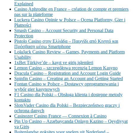
Explained
Casino Aphrodite en France – création de compte et premiers
pas sur la plateforme
Luckera Casino Opinie w Polsce – Ocena Platformy, Gier i
Płatności
Smash Casino – Account Security and Personal Data
Protection
Pistolo Casino στην Ελλάδα – Παιχνίδι από Κινητό και
Πρόσβαση μέσω Smartphone
LolaJack Casino Review – Games, Payments and Platform
Usability
1xBet Türkiye’de – kayıt ve giriş işlemleri
Lemon Casino – szczegółowa recenzja Lemon Kasyno
Dracula Casino – Registration and Account Login Guide
Spinfin Casino – Creating an Account and Getting Started
Fontan Casino w Polsce – Dostawcy oprogramowania i
wybór gier kasynowych
F1 Casino dla Polski – Obsługa klienta i dostępne metody
kontaktu
SlotsVader Casino dla Polski – Bezpieczeństwo graczy i
ochrona danych
Casinozer Casino France — Connexion à Casino
Pin Up Casino – Azərbaycanda Onlayn Kazino – Qeydiyyat
və Giriş
Buitenlandse goksites voor spelers uit Nederland –