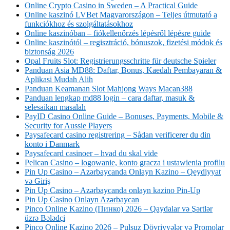
Online Crypto Casino in Sweden – A Practical Guide
Online kaszinó LVBet Magyarországon – Teljes útmutató a
funkciókhoz és szolgáltatásokhoz
Online kaszinóban – fiókellenőrzés lépésről lépésre guide
Online kaszinótól – regisztráció, bónuszok, fizetési módok és
biztonság 2026
Opal Fruits Slot: Registrierungsschritte für deutsche Spieler
Panduan Asia MD88: Daftar, Bonus, Kaedah Pembayaran &
Aplikasi Mudah Alih
Panduan Keamanan Slot Mahjong Ways Macan388
Panduan lengkap md88 login – cara daftar, masuk &
selesaikan masalah
PayID Casino Online Guide – Bonuses, Payments, Mobile &
Security for Aussie Players
Paysafecard casino registrering – Sådan verificerer du din
konto i Danmark
Paysafecard casinoer – hvad du skal vide
Pelican Casino – logowanie, konto gracza i ustawienia profilu
Pin Up Casino – Azərbaycanda Onlayn Kazino – Qeydiyyat
və Giriş
Pin Up Casino – Azərbaycanda onlayn kazino Pin-Up
Pin Up Casino Onlayn Azərbaycan
Pinco Online Kazino (Пинко) 2026 – Qaydalar və Şərtlər
üzrə Bələdçi
Pinco Online Kazino 2026 – Pulsuz Dövriyyələr və Promolar