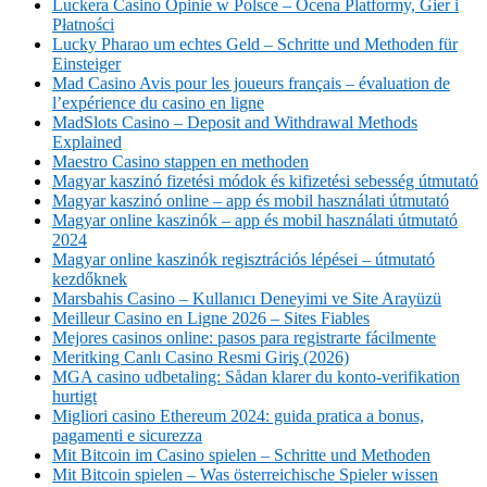
Luckera Casino Opinie w Polsce – Ocena Platformy, Gier i
Płatności
Lucky Pharao um echtes Geld – Schritte und Methoden für
Einsteiger
Mad Casino Avis pour les joueurs français – évaluation de
l’expérience du casino en ligne
MadSlots Casino – Deposit and Withdrawal Methods
Explained
Maestro Casino stappen en methoden
Magyar kaszinó fizetési módok és kifizetési sebesség útmutató
Magyar kaszinó online – app és mobil használati útmutató
Magyar online kaszinók – app és mobil használati útmutató
2024
Magyar online kaszinók regisztrációs lépései – útmutató
kezdőknek
Marsbahis Casino – Kullanıcı Deneyimi ve Site Arayüzü
Meilleur Casino en Ligne 2026 – Sites Fiables
Mejores casinos online: pasos para registrarte fácilmente
Meritking Canlı Casino Resmi Giriş (2026)
MGA casino udbetaling: Sådan klarer du konto‑verifikation
hurtigt
Migliori casino Ethereum 2024: guida pratica a bonus,
pagamenti e sicurezza
Mit Bitcoin im Casino spielen – Schritte und Methoden
Mit Bitcoin spielen – Was österreichische Spieler wissen