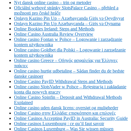
Nyt dansk online casino – trin og metoder
Oficiální webové stránky SlotsPalace Casino – přehled a
možnosti pro české hráče
Onlayn Kazino Pin Up – Azərbaycanda Giriş və Qeydiyyat
Onlayn Kazino Pin Up Azərbaycanda – Giriş və Oynama
Online Bookies Ireland: Steps and Methods
Online Casino Australia Review Overview
Online casino Fontan w Polsce – Logowanie i zarządzanie
kontem użytkownika
Online casino Goldbet dla Polski – Logowanie i zarządzanie
kontem użytkownika
Online casino Greece – Οδηγός ασφαλείας για Έλληνες
παίκτες
Online casino hurtig udbetaling – Sådan finder du de bedste
danske casinoer
Online Casino PayID Withdrawal Steps and Methods
Online casino SlotsVader w Polsce – Rejestracja i zakładanie
konta dla nowych graczy
Online Casino Spinfin – Deposit and Withdrawal Methods
Explained
Online casino uden dansk licens: oversigt og muligheder
Online Casino στην Ελλάδα: επισκόπηση και επιλογές
Online Casinos Accepting PayID in Australia: Security Guide
Online casinos Luxembourg : ce qu’il faut savoir
Online Casinos Luxemburg – Was Sie wissen müssen