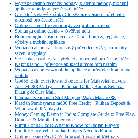
Mystake casino recenze: bonusy, platební metody, mobilní
aplikace a podpora pro české hráče
Oficiální webové stránky SlotsPalace Casino – přehled a
možnosti pro české hráče
Online casinos Luxembourg : ce qu’il faut savoir
Spinanga online casino – Ověření účtu
Boomerangbet casino recenze 2024 – bonusy, registrace,
výběry a mobilní aplikace
Wonaco casino cz – bonusový průvodce: výše, podmínky
sázení a výplaty
Slotspalace casino cz – přehled a možnosti pro české hráče
Kajot kasino – průvodce aplikací a mobilním hraním
Wonaco casino cz – mobilní aplikace a průvodce hraním na
mobilu
God55 login overview and options for Malaysian players
Asia MD88 Malaysia – Panduan Daftar, Bonus Selamat
Datang & Cara Main
Panduan Keamanan Slot Mahjong Ways Macan388
Kaedah Pembayaran md88 Free Credit – Pilihan Deposit &
Withdrawal di Malaysia
Money Coming Demo in India: Complete Guide to Free Play,
Bonuses & Mobile Experience
Puntit Bonus Code: What to Know for Indian Players
Puntit Bonus: What Indian Players Need to Know
Online Casino PayID Withdrawal Steps and Methods