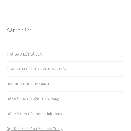
Beep Beep Kasyno online – weryfikacja konta i
bezpieczeństwo danych
Berriez kasino Suomessa – opas bonuksiin, maksutapoihin
Sản phẩm
ja mobiiliin
Best Online Casinos with Fast Withdrawals in Australia –
App and Mobile Guide
TRÀ GẠO LỨT LÁ SEN
THANH GẠO LỨT HẠT VÀ RONG BIỂN
Best Online Casinos with Free Spins for Australians: Steps
and Methods
BỘT NGŨ CỐC DUY OANH
Bet-Match Casino Magyarországon – Mobil Játék
Bột Đậu Đỏ Củ Dền - Linh Trang
Okostelefonon és Táblagépen
Bột Mè Đen Đậu Đen - Linh Trang
Betify Casino en Ligne | Jouez sur Betify avec 1000 €
Bột Đậu Xanh Rau Má - Linh Trang
BillyBets Casino spielen: App & Mobile Guide für deutsche