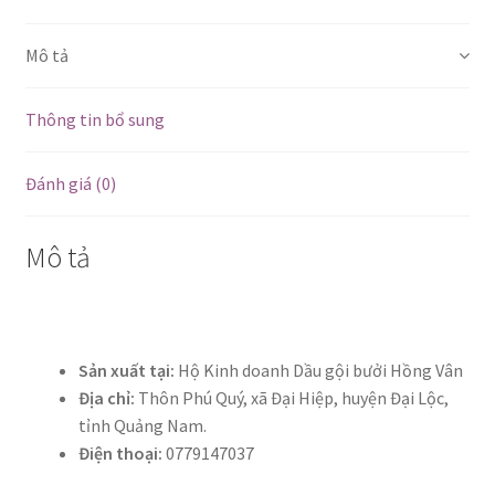
7Slots Casino – 7Slots Casino giriş
Mô tả
7Slots Casino – Bonus ve Promosyonlar
Thông tin bổ sung
AlterSpin kasino – mobiilisovelluksen ja mobiilikäytön
Đánh giá (0)
opas
amunra Casino No‑Deposit‑Bonus: Sicherheits‑Guide für
Mô tả
deutsche Spieler
Aphrodite Casino en France – guide complet des jeux,
paiements et services
Sản xuất tại:
Hộ Kinh doanh Dầu gội bưởi Hồng Vân
Địa chỉ:
Thôn Phú Quý, xã Đại Hiệp, huyện Đại Lộc,
Aphrodite Casino France – délais de paiement et
tỉnh Quảng Nam.
traitement des transactions
Điện thoại:
0779147037