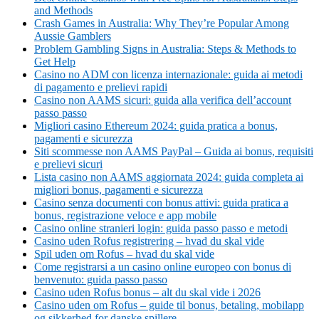
and Methods
Crash Games in Australia: Why They’re Popular Among
Aussie Gamblers
Problem Gambling Signs in Australia: Steps & Methods to
Get Help
Casino no ADM con licenza internazionale: guida ai metodi
di pagamento e prelievi rapidi
Casino non AAMS sicuri: guida alla verifica dell’account
passo passo
Migliori casino Ethereum 2024: guida pratica a bonus,
pagamenti e sicurezza
Siti scommesse non AAMS PayPal – Guida ai bonus, requisiti
e prelievi sicuri
Lista casino non AAMS aggiornata 2024: guida completa ai
migliori bonus, pagamenti e sicurezza
Casino senza documenti con bonus attivi: guida pratica a
bonus, registrazione veloce e app mobile
Casino online stranieri login: guida passo passo e metodi
Casino uden Rofus registrering – hvad du skal vide
Spil uden om Rofus – hvad du skal vide
Come registrarsi a un casino online europeo con bonus di
benvenuto: guida passo passo
Casino uden Rofus bonus – alt du skal vide i 2026
Casino uden om Rofus – guide til bonus, betaling, mobilapp
og sikkerhed for danske spillere