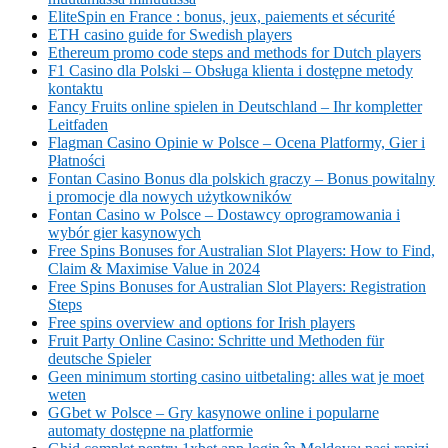
EliteSpin en France : bonus, jeux, paiements et sécurité
ETH casino guide for Swedish players
Ethereum promo code steps and methods for Dutch players
F1 Casino dla Polski – Obsługa klienta i dostępne metody
kontaktu
Fancy Fruits online spielen in Deutschland – Ihr kompletter
Leitfaden
Flagman Casino Opinie w Polsce – Ocena Platformy, Gier i
Płatności
Fontan Casino Bonus dla polskich graczy – Bonus powitalny
i promocje dla nowych użytkowników
Fontan Casino w Polsce – Dostawcy oprogramowania i
wybór gier kasynowych
Free Spins Bonuses for Australian Slot Players: How to Find,
Claim & Maximise Value in 2024
Free Spins Bonuses for Australian Slot Players: Registration
Steps
Free spins overview and options for Irish players
Fruit Party Online Casino: Schritte und Methoden für
deutsche Spieler
Geen minimum storting casino uitbetaling: alles wat je moet
weten
GGbet w Polsce – Gry kasynowe online i popularne
automaty dostępne na platformie