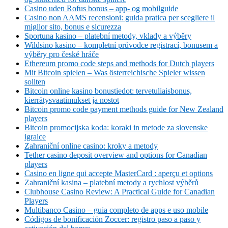
Casino uden Rofus bonus – app‑ og mobilguide
Casino non AAMS recensioni: guida pratica per scegliere il
miglior sito, bonus e sicurezza
Sportuna kasino – platební metody, vklady a výběry
Wildsino kasino – kompletní průvodce registrací, bonusem a
výběry pro české hráče
Ethereum promo code steps and methods for Dutch players
Mit Bitcoin spielen – Was österreichische Spieler wissen
sollten
Bitcoin online kasino bonustiedot: tervetuliaisbonus,
kierrätysvaatimukset ja nostot
Bitcoin promo code payment methods guide for New Zealand
players
Bitcoin promocijska koda: koraki in metode za slovenske
igralce
Zahraniční online casino: kroky a metody
Tether casino deposit overview and options for Canadian
players
Casino en ligne qui accepte MasterCard : aperçu et options
Zahraniční kasina – platební metody a rychlost výběrů
Clubhouse Casino Review: A Practical Guide for Canadian
Players
Multibanco Casino – guia completo de apps e uso mobile
Códigos de bonificación Zoccer: registro paso a paso y