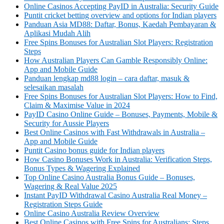
Online Casinos Accepting PayID in Australia: Security Guide
Puntit cricket betting overview and options for Indian players
Panduan Asia MD88: Daftar, Bonus, Kaedah Pembayaran &
Aplikasi Mudah Alih
Free Spins Bonuses for Australian Slot Players: Registration
Steps
How Australian Players Can Gamble Responsibly Online:
App and Mobile Guide
Panduan lengkap md88 login – cara daftar, masuk &
selesaikan masalah
Free Spins Bonuses for Australian Slot Players: How to Find,
Claim & Maximise Value in 2024
PayID Casino Online Guide – Bonuses, Payments, Mobile &
Security for Aussie Players
Best Online Casinos with Fast Withdrawals in Australia –
App and Mobile Guide
Puntit Casino bonus guide for Indian players
How Casino Bonuses Work in Australia: Verification Steps,
Bonus Types & Wagering Explained
Top Online Casino Australia Bonus Guide – Bonuses,
Wagering & Real Value 2025
Instant PayID Withdrawal Casino Australia Real Money –
Registration Steps Guide
Online Casino Australia Review Overview
Best Online Casinos with Free Spins for Australians: Steps