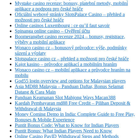
Mystake casino recenze: bonusy, platební metody, mobilní
aplikace a podpora pro české hráče
Oficiální webové stránky SlotsPalace Casino – přehled a
možnosti pro české hráče
Online casinos Luxembourg : ce qu’il faut savoir
Spinanga online casino – Ověření účtu
Boomerangbet casino recenze 2024 – bonusy, registrace,
výběry a mobilní aplikace
Wonaco casino cz – bonusový průvodce: výše, podmínky
sázení a výplaty
Slotspalace casino cz – přehled a možnosti pro české hráče
Kajot kasino – průvodce aplikací a mobilním hraním
Wonaco casino cz – mobilní aplikace a průvodce hraním na
mobilu
God55 login overview and options for Malaysian players
Asia MD88 Malaysia – Panduan Daftar, Bonus Selamat
Datang & Cara Main
Panduan Keamanan Slot Mahjong Ways Macan388
Kaedah Pembayaran md88 Free Credit – Pilihan Deposit &
Withdrawal di Malaysia
Money Coming Demo in India: Complete Guide to Free Play,
Bonuses & Mobile Experience
Puntit Bonus Code: What to Know for Indian Players
Puntit Bonus: What Indian Players Need to Know
Online Casino PayID Withdrawal Steps and Methods