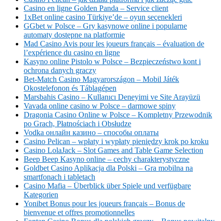
Casino en ligne Golden Panda – Service client
1xBet online casino Türkiye’de – oyun seçenekleri
GGbet w Polsce – Gry kasynowe online i popularne
automaty dostępne na platformie
Mad Casino Avis pour les joueurs français – évaluation de
l’expérience du casino en ligne
Kasyno online Pistolo w Polsce – Bezpieczeństwo kont i
ochrona danych graczy
Bet-Match Casino Magyarországon – Mobil Játék
Okostelefonon és Táblagépen
Marsbahis Casino – Kullanıcı Deneyimi ve Site Arayüzü
Vavada online casino w Polsce – darmowe spiny
Dragonia Casino Online w Polsce – Kompletny Przewodnik
po Grach, Płatnościach i Obsłudze
Vodka онлайн казино – способы оплаты
Casino Pelican – wpłaty i wypłaty pieniędzy krok po kroku
Casino LolaJack – Slot Games and Table Game Selection
Beep Beep Kasyno online – cechy charakterystyczne
Goldbet Casino Aplikacja dla Polski – Gra mobilna na
smartfonach i tabletach
Casino Mafia – Überblick über Spiele und verfügbare
Kategorien
Yonibet Bonus pour les joueurs français – Bonus de
bienvenue et offres promotionnelles