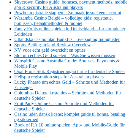
Skycrown Casino guide: bonuses, payment methods, mobile
app & security for Australian players
Powbet registratie stappen – Zo maak je snel een account
Wazamba Casino België – volledige gids: registratie,
bonussen, betaalmethoden & mobiel
Fancy Fruits online spielen in Deutschland – Ihr kompletter
Leitfaden
Utländska casino utan BankID – oversigt og muligheder
Sports Betting Ireland Review Overview
NV voor echt geld overzicht en opties
Slot um echtes Geld spielen – Was Sie wissen müssen
Winspirit Casino Australia Guide: Bonuses, Payments &
Mobile Play
Opal Fruits Slot: Registrierungsschritte für deutsche Spieler
Hellspin registration steps for Australian players
Lucky Pharao um echtes Geld – Schritte und Methoden für
Einsteiger
Columbus Deluxe kostenlos – Schritte und Methoden für
deutsche Spieler
Fruit Party Online Casino: Schritte und Methoden für
deutsche Spieler
Casino uden dansk licens: komplet guide til bonus, betaling
og sikkerhed
Book of RA 10 online spielen: App‑ und Mobile‑Guide für
deutsche Spieler