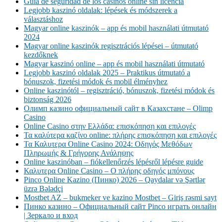
Guía de seguridad de los casinos online sin licencia
Legjobb kaszinó oldalak: lépések és módszerek a
választáshoz
Magyar online kaszinók – app és mobil használati útmutató
2024
Magyar online kaszinók regisztrációs lépései – útmutató
kezdőknek
Magyar kaszinó online – app és mobil használati útmutató
Legjobb kaszinó oldalak 2025 – Praktikus útmutató a
bónuszok, fizetési módok és mobil élményhez
Online kaszinótól – regisztráció, bónuszok, fizetési módok és
biztonság 2026
Олимп казино официальный сайт в Казахстане – Olimp
Casino
Online Casino στην Ελλάδα: επισκόπηση και επιλογές
Τα καλύτερα καζίνο online: πλήρης επισκόπηση και επιλογές
Τα Καλυτερα Online Casino 2024: Οδηγός Μεθόδων
Πληρωμής & Γρήγορης Ανάληψης
Online kaszinóban – fiókellenőrzés lépésről lépésre guide
Καλυτερα Online Casino – Ο πλήρης οδηγός μπόνους
Pinco Online Kazino (Пинко) 2026 – Qaydalar və Şərtlər
üzrə Bələdçi
Mostbet AZ – bukmeker ve kazino Mostbet – Giriş rəsmi sayt
Пинко казино – Официальный сайт Pinco играть онлайн
| Зеркало и вход