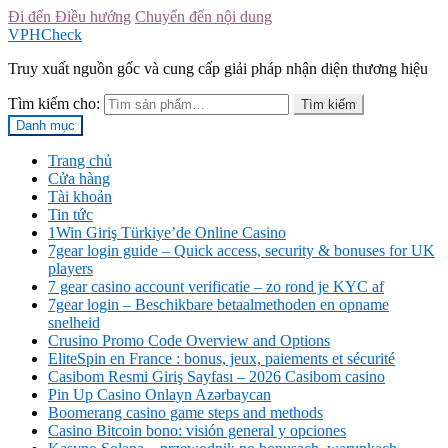
Đi đến Điều hướng
Chuyển đến nội dung
VPHCheck
Truy xuất nguồn gốc và cung cấp giải pháp nhận diện thương hiệu
Tìm kiếm cho:
Danh mục
Trang chủ
Cửa hàng
Tài khoản
Tin tức
1Win Giriş Türkiye’de Online Casino
7gear login guide – Quick access, security & bonuses for UK
players
7 gear casino account verificatie – zo rond je KYC af
7gear login – Beschikbare betaalmethoden en opname
snelheid
Crusino Promo Code Overview and Options
EliteSpin en France : bonus, jeux, paiements et sécurité
Casibom Resmi Giriş Sayfası – ​2026 Casibom casino
Pin Up Casino Onlayn Azərbaycan
Boomerang casino game steps and methods
Casino Bitcoin bono: visión general y opciones