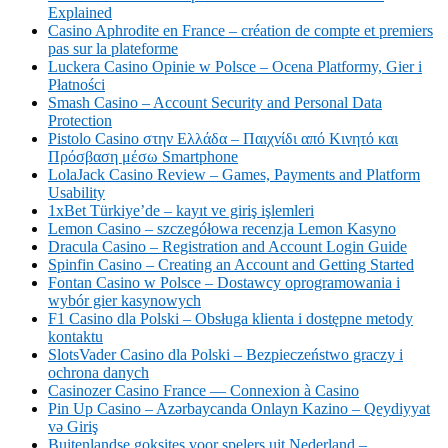
Explained
Casino Aphrodite en France – création de compte et premiers
pas sur la plateforme
Luckera Casino Opinie w Polsce – Ocena Platformy, Gier i
Płatności
Smash Casino – Account Security and Personal Data
Protection
Pistolo Casino στην Ελλάδα – Παιχνίδι από Κινητό και
Πρόσβαση μέσω Smartphone
LolaJack Casino Review – Games, Payments and Platform
Usability
1xBet Türkiye’de – kayıt ve giriş işlemleri
Lemon Casino – szczegółowa recenzja Lemon Kasyno
Dracula Casino – Registration and Account Login Guide
Spinfin Casino – Creating an Account and Getting Started
Fontan Casino w Polsce – Dostawcy oprogramowania i
wybór gier kasynowych
F1 Casino dla Polski – Obsługa klienta i dostępne metody
kontaktu
SlotsVader Casino dla Polski – Bezpieczeństwo graczy i
ochrona danych
Casinozer Casino France — Connexion à Casino
Pin Up Casino – Azərbaycanda Onlayn Kazino – Qeydiyyat
və Giriş
Buitenlandse goksites voor spelers uit Nederland –