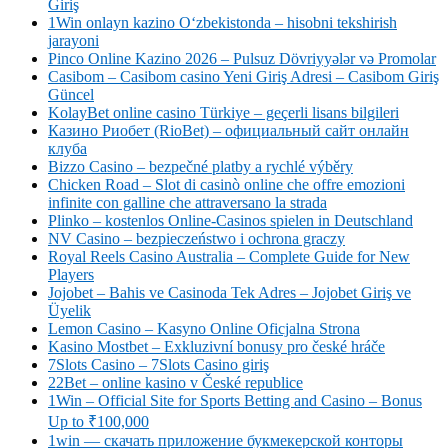
Giriş
1Win onlayn kazino O‘zbekistonda – hisobni tekshirish
jarayoni
Pinco Online Kazino 2026 – Pulsuz Dövriyyələr və Promolar
Casibom – Casibom casino Yeni Giriş Adresi – Casibom Giriş
Güncel
KolayBet online casino Türkiye – geçerli lisans bilgileri
Казино Риобет (RioBet) – официальный сайт онлайн
клуба
Bizzo Casino – bezpečné platby a rychlé výběry
Chicken Road – Slot di casinò online che offre emozioni
infinite con galline che attraversano la strada
Plinko – kostenlos Online-Casinos spielen in Deutschland
NV Casino – bezpieczeństwo i ochrona graczy
Royal Reels Casino Australia – Complete Guide for New
Players
Jojobet – Bahis ve Casinoda Tek Adres – Jojobet Giriş ve
Üyelik
Lemon Casino – Kasyno Online Oficjalna Strona
Kasino Mostbet – Exkluzivní bonusy pro české hráče
7Slots Casino – 7Slots Casino giriş
22Bet – online kasino v České republice
1Win – Official Site for Sports Betting and Casino – Bonus
Up to ₹100,000
1win — скачать приложение букмекерской конторы