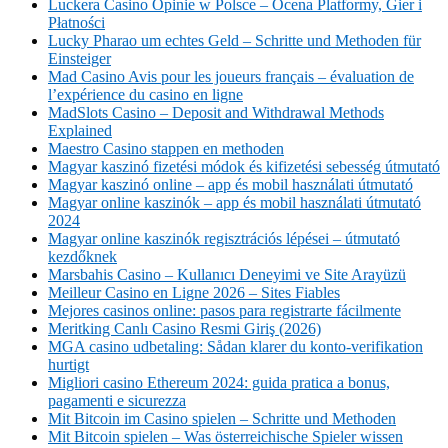
Luckera Casino Opinie w Polsce – Ocena Platformy, Gier i
Płatności
Lucky Pharao um echtes Geld – Schritte und Methoden für
Einsteiger
Mad Casino Avis pour les joueurs français – évaluation de
l’expérience du casino en ligne
MadSlots Casino – Deposit and Withdrawal Methods
Explained
Maestro Casino stappen en methoden
Magyar kaszinó fizetési módok és kifizetési sebesség útmutató
Magyar kaszinó online – app és mobil használati útmutató
Magyar online kaszinók – app és mobil használati útmutató
2024
Magyar online kaszinók regisztrációs lépései – útmutató
kezdőknek
Marsbahis Casino – Kullanıcı Deneyimi ve Site Arayüzü
Meilleur Casino en Ligne 2026 – Sites Fiables
Mejores casinos online: pasos para registrarte fácilmente
Meritking Canlı Casino Resmi Giriş (2026)
MGA casino udbetaling: Sådan klarer du konto‑verifikation
hurtigt
Migliori casino Ethereum 2024: guida pratica a bonus,
pagamenti e sicurezza
Mit Bitcoin im Casino spielen – Schritte und Methoden
Mit Bitcoin spielen – Was österreichische Spieler wissen