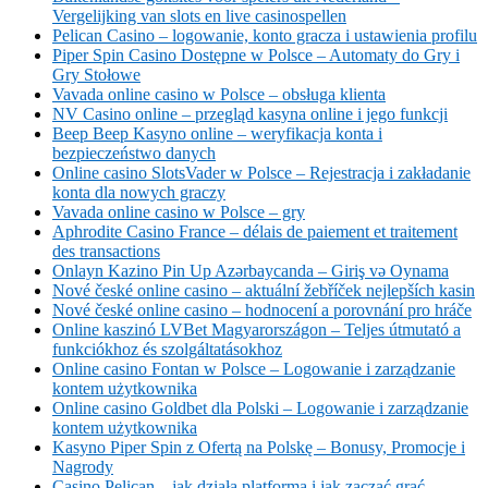
Vergelijking van slots en live casinospellen
Pelican Casino – logowanie, konto gracza i ustawienia profilu
Piper Spin Casino Dostępne w Polsce – Automaty do Gry i
Gry Stołowe
Vavada online casino w Polsce – obsługa klienta
NV Casino online – przegląd kasyna online i jego funkcji
Beep Beep Kasyno online – weryfikacja konta i
bezpieczeństwo danych
Online casino SlotsVader w Polsce – Rejestracja i zakładanie
konta dla nowych graczy
Vavada online casino w Polsce – gry
Aphrodite Casino France – délais de paiement et traitement
des transactions
Onlayn Kazino Pin Up Azərbaycanda – Giriş və Oynama
Nové české online casino – aktuální žebříček nejlepších kasin
Nové české online casino – hodnocení a porovnání pro hráče
Online kaszinó LVBet Magyarországon – Teljes útmutató a
funkciókhoz és szolgáltatásokhoz
Online casino Fontan w Polsce – Logowanie i zarządzanie
kontem użytkownika
Online casino Goldbet dla Polski – Logowanie i zarządzanie
kontem użytkownika
Kasyno Piper Spin z Ofertą na Polskę – Bonusy, Promocje i
Nagrody
Casino Pelican – jak działa platforma i jak zacząć grać