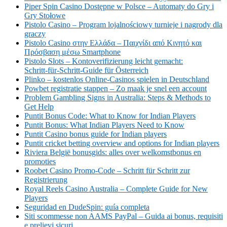
Piper Spin Casino Dostępne w Polsce – Automaty do Gry i
Gry Stołowe
Pistolo Casino – Program lojalnościowy turnieje i nagrody dla
graczy
Pistolo Casino στην Ελλάδα – Παιχνίδι από Κινητό και
Πρόσβαση μέσω Smartphone
Pistolo Slots – Kontoverifizierung leicht gemacht:
Schritt‑für‑Schritt‑Guide für Österreich
Plinko – kostenlos Online-Casinos spielen in Deutschland
Powbet registratie stappen – Zo maak je snel een account
Problem Gambling Signs in Australia: Steps & Methods to
Get Help
Puntit Bonus Code: What to Know for Indian Players
Puntit Bonus: What Indian Players Need to Know
Puntit Casino bonus guide for Indian players
Puntit cricket betting overview and options for Indian players
Riviera België bonusgids: alles over welkomstbonus en
promoties
Roobet Casino Promo-Code – Schritt für Schritt zur
Registrierung
Royal Reels Casino Australia – Complete Guide for New
Players
Seguridad en DudeSpin: guía completa
Siti scommesse non AAMS PayPal – Guida ai bonus, requisiti
e prelievi sicuri