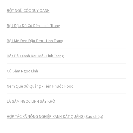
deutsche Spieler
BỘT NGŨ CỐC DUY OANH
Boomerang casino game steps and methods
Bột Đậu Đỏ Củ Dền - Linh Trang
Boomerangbet casino recenze 2024 – bonusy, registrace,
Bột Mè Đen Đậu Đen - Linh Trang
výběry a mobilní aplikace
Bột Đậu Xanh Rau Má - Linh Trang
Buitenlandse casino’s voor Nederlandse spelers –
Vergelijking en ranking van de beste online casino’s
Củ Sâm Ngọc Linh
Buitenlandse goksites voor spelers uit Nederland –
Nem Quê Xứ Quảng - Tiên Phước Food
Vergelijking van slots en live casinospellen
LÁ SÂM NGỌC LINH SẤY KHÔ
Canlı Casino Siteleri – Güvenilir Liste 2026
HỢP TÁC XÃ NÔNG NGHIỆP XANH ĐẤT QUẢNG (Sao chép)
Casibom – Casibom casino Yeni Giriş Adresi – Casibom Giriş
Güncel