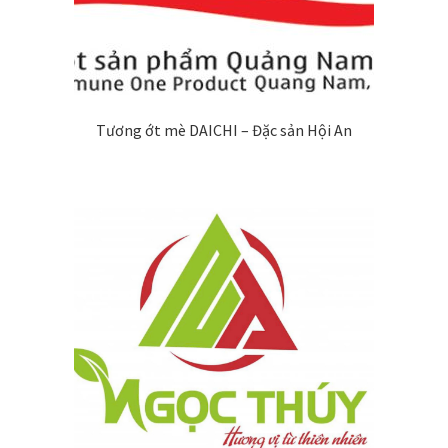
Beep Beep Kasyno online – weryfikacja konta i
bezpieczeństwo danych
Berriez kasino Suomessa – opas bonuksiin, maksutapoihin
ja mobiiliin
Tương ớt mè DAICHI – Đặc sản Hội An
Best Online Casinos with Fast Withdrawals in Australia –
App and Mobile Guide
Best Online Casinos with Free Spins for Australians: Steps
and Methods
Bet-Match Casino Magyarországon – Mobil Játék
Okostelefonon és Táblagépen
Betify Casino en Ligne | Jouez sur Betify avec 1000 €
BillyBets Casino spielen: App & Mobile Guide für deutsche