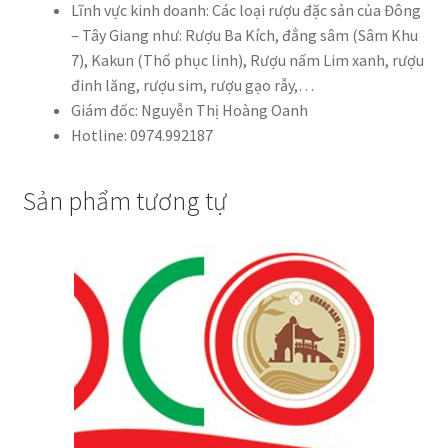
Apple Pay Casino Bonus: complete gids voor Nederlandse
Lĩnh vực kinh doanh: Các loại rượu đặc sản của Đông
spelers
– Tây Giang như: Rượu Ba Kích, đẳng sâm (Sâm Khu
7), Kakun (Thổ phục linh), Rượu nấm Lim xanh, rượu
đinh lăng, rượu sim, rượu gạo rẫy,…
Asia MD88 Malaysia – Panduan Daftar, Bonus Selamat
Giám đốc: Nguyễn Thị Hoàng Oanh
Datang & Cara Main
Hotline: 0974.992187
B7 Casino — Login, Welkomstbonus 100% tot €450 en 250
FS
Sản phẩm tương tự
Banazaibet casino to‘lov usullari – O‘zbekistonda tez va
xavfsiz pul olish
Bedste casino uden MitID – trin for trin guide til hurtig
registrering, bonus og betaling
Beep Beep Kasyno online – cechy charakterystyczne