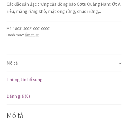
Các đặc sản đặc trưng của đòng bào Cơtu Quảng Nam: Ớt A
7Slots Casino – 7Slots Casino giriş
riêu, măng rừng khô, mật ong rừng, chuối rừng,..
7Slots Casino – Bonus ve Promosyonlar
Mã:
1803140021000100001
Danh mục:
Ẩm thực
AlterSpin kasino – mobiilisovelluksen ja mobiilikäytön
opas
Mô tả
amunra Casino No‑Deposit‑Bonus: Sicherheits‑Guide für
deutsche Spieler
Thông tin bổ sung
Aphrodite Casino en France – guide complet des jeux,
paiements et services
Đánh giá (0)
Aphrodite Casino France – délais de paiement et
Mô tả
traitement des transactions