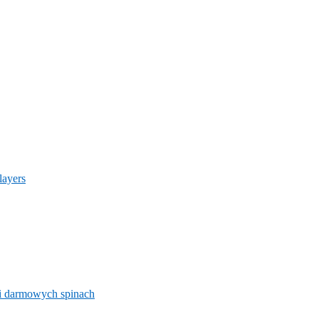
layers
i darmowych spinach