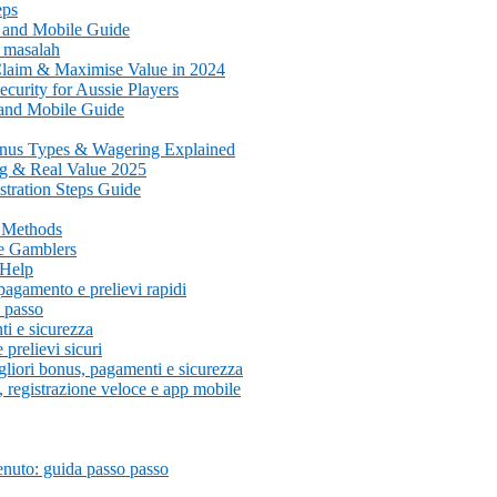
eps
 and Mobile Guide
n masalah
 Claim & Maximise Value in 2024
urity for Aussie Players
 and Mobile Guide
Bonus Types & Wagering Explained
ng & Real Value 2025
stration Steps Guide
d Methods
e Gamblers
 Help
pagamento e prelievi rapidi
o passo
ti e sicurezza
prelievi sicuri
liori bonus, pagamenti e sicurezza
, registrazione veloce e app mobile
enuto: guida passo passo