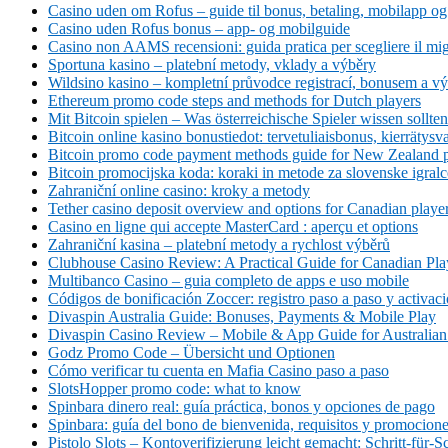
Casino uden om Rofus – guide til bonus, betaling, mobilapp og 
Casino uden Rofus bonus – app‑ og mobilguide
Casino non AAMS recensioni: guida pratica per scegliere il migl
Sportuna kasino – platební metody, vklady a výběry
Wildsino kasino – kompletní průvodce registrací, bonusem a vý
Ethereum promo code steps and methods for Dutch players
Mit Bitcoin spielen – Was österreichische Spieler wissen sollten
Bitcoin online kasino bonustiedot: tervetuliaisbonus, kierrätysv
Bitcoin promo code payment methods guide for New Zealand p
Bitcoin promocijska koda: koraki in metode za slovenske igralc
Zahraniční online casino: kroky a metody
Tether casino deposit overview and options for Canadian playe
Casino en ligne qui accepte MasterCard : aperçu et options
Zahraniční kasina – platební metody a rychlost výběrů
Clubhouse Casino Review: A Practical Guide for Canadian Pla
Multibanco Casino – guia completo de apps e uso mobile
Códigos de bonificación Zoccer: registro paso a paso y activac
Divaspin Australia Guide: Bonuses, Payments & Mobile Play
Divaspin Casino Review – Mobile & App Guide for Australian
Godz Promo Code – Übersicht und Optionen
Cómo verificar tu cuenta en Mafia Casino paso a paso
SlotsHopper promo code: what to know
Spinbara dinero real: guía práctica, bonos y opciones de pago
Spinbara: guía del bono de bienvenida, requisitos y promocion
Pistolo Slots – Kontoverifizierung leicht gemacht: Schritt‑für‑S