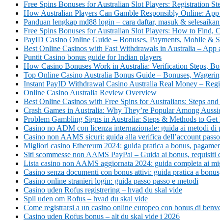
Free Spins Bonuses for Australian Slot Players: Registration St
How Australian Players Can Gamble Responsibly Online: App
Panduan lengkap md88 login – cara daftar, masuk & selesaika
Free Spins Bonuses for Australian Slot Players: How to Find,
PayID Casino Online Guide – Bonuses, Payments, Mobile & Sec
Best Online Casinos with Fast Withdrawals in Australia – App
Puntit Casino bonus guide for Indian players
How Casino Bonuses Work in Australia: Verification Steps, 
Top Online Casino Australia Bonus Guide – Bonuses, Wageri
Instant PayID Withdrawal Casino Australia Real Money – Regi
Online Casino Australia Review Overview
Best Online Casinos with Free Spins for Australians: Steps an
Crash Games in Australia: Why They’re Popular Among Aussi
Problem Gambling Signs in Australia: Steps & Methods to Get
Casino no ADM con licenza internazionale: guida ai metodi di 
Casino non AAMS sicuri: guida alla verifica dell’account pass
Migliori casino Ethereum 2024: guida pratica a bonus, pagamen
Siti scommesse non AAMS PayPal – Guida ai bonus, requisiti e 
Lista casino non AAMS aggiornata 2024: guida completa ai mig
Casino senza documenti con bonus attivi: guida pratica a bonus
Casino online stranieri login: guida passo passo e metodi
Casino uden Rofus registrering – hvad du skal vide
Spil uden om Rofus – hvad du skal vide
Come registrarsi a un casino online europeo con bonus di benv
Casino uden Rofus bonus – alt du skal vide i 2026