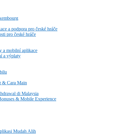
Luxembourg
kace a podpora pro české hráče
sti pro české hráče
y a mobilní aplikace
í a výplaty
bilu
g & Cara Main
hdrawal di Malaysia
Bonuses & Mobile Experience
likasi Mudah Alih