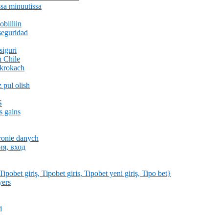
sa minuutissa
biiliin
seguridad
siguri
n Chile
 krokach
 pul olish
S
s gains
ronie danych
я, вход
iriş, Tipobet giris, Tipobet yeni giriş, Tipo bet}
yers
i