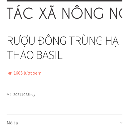
1xBet online casino Türkiye’de – oyun seçenekleri
1xBet Türkiye’de – kayıt ve giriş işlemleri
RƯỢU ĐÔNG TRÙNG HẠ
22Bet – online kasino v České republice
THẢO BASIL
4rabet online – mobile gaming and casino access for
Indian players
1605 lượt xem
7 gear casino account verificatie – zo rond je KYC af
Mã:
20211023huy
7gear login – Beschikbare betaalmethoden en opname
snelheid
7gear login guide – Quick access, security & bonuses for UK
Mô tả
players