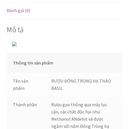
Đánh giá (0)
7Slots Casino – 7Slots Casino giriş
7Slots Casino – Bonus ve Promosyonlar
Mô tả
AlterSpin kasino – mobiilisovelluksen ja mobiilikäytön
opas
Thông tin sản phẩm
amunra Casino No‑Deposit‑Bonus: Sicherheits‑Guide für
deutsche Spieler
Tên sản
RƯỢU ĐÔNG TRÙNG HẠ THẢO
Aphrodite Casino en France – guide complet des jeux,
phẩm
BASIL
paiements et services
Thành phần
Rượu gạo thông qua máy lọc
Aphrodite Casino France – délais de paiement et
cặn, các chất độc hại như
traitement des transactions
Methanol ANdehit và được
ngâm với nấm Đông Trùng hạ