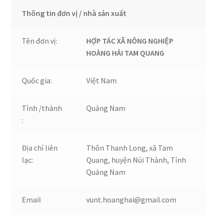
Beep Beep Kasyno online – weryfikacja konta i
Thông tin đơn vị / nhà sản xuất
bezpieczeństwo danych
Berriez kasino Suomessa – opas bonuksiin, maksutapoihin
Tên đơn vị:
HỢP TÁC XÃ NÔNG NGHIỆP
ja mobiiliin
HOÀNG HẢI TAM QUANG
Best Online Casinos with Fast Withdrawals in Australia –
Quốc gia:
Việt Nam
App and Mobile Guide
Tỉnh /thành
Quảng Nam
Best Online Casinos with Free Spins for Australians: Steps
:
and Methods
Địa chỉ liên
Thôn Thanh Long, xã Tam
Bet-Match Casino Magyarországon – Mobil Játék
lạc:
Quang, huyện Núi Thành, Tỉnh
Okostelefonon és Táblagépen
Quảng Nam
Betify Casino en Ligne | Jouez sur Betify avec 1000 €
Email
vunt.hoanghai@gmail.com
BillyBets Casino spielen: App & Mobile Guide für deutsche