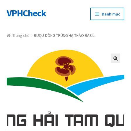
VPHCheck
Đi
Chuyển
Danh mục
đến
đến
Điều
nội
Trang chủ
hướng
dung
Trang chủ
RƯỢU ĐÔNG TRÙNG HẠ THẢO BASIL
1Win – Official Site for Sports Betting and Casino – Bonus
Up to ₹100,000
1win — скачать приложение букмекерской конторы
🔍
1Win Giriş Türkiye’de Online Casino
1Win onlayn kazino O‘zbekistonda – hisobni tekshirish
jarayoni
1xbet apk download: guía completa y opciones para
usuarios en Chile