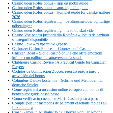
Casino uden Rofus bonus – app og mobil guide
Casino uden Rofus bonus – app‑ og mobilguide
Casino uden Rofus bonus – komplet guide for danske spillere
2026
Casino uden Rofus registrering – betalingsmetoder og hurtige
udbetalinger
Casino uden Rofus registrering – hvad du skal vide
Casino Vox pentru jucătorii din România – Jocuri de cazinou
și categorii disponibile
Casino Ξενα – τι πρέπει να ξέρετε
Casinozer Casino France — Connexion à Casino
Chicken Road – Slot di casinò online che offre emozioni
infinite con galline che attraversano la strada
Clubhouse Casino Review: A Practical Guide for Canadian
Players
Códigos de bonificación Zoccer: registro paso a paso y
activación del bonus
Columbus Deluxe kostenlos – Schritte und Methoden für
deutsche Spieler
Come registrarsi a un casino online europeo con bonus di
benvenuto: guida passo passo
Cómo verificar tu cuenta en Mafia Casino paso a paso
Compte joueur : méthodes de paiement et retraits rapides au
Luxembourg
Crash Games in Australia: Why They’re Popular Among