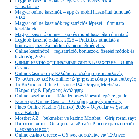
Legjobb kaszinó oldalak: lépések és módszerek a
választáshoz
Magyar online kaszinók – app és mobil használati útmutató
2024
Magyar online kaszinók regisztrációs lépései – útmutató
kezdőknek
Magyar kaszinó online – app és mobil használati útmutató
Legjobb kaszinó oldalak 2025 – Praktikus útmutató a
bónuszok, fizetési módok és mobil élményhez
Online kaszinótól – regisztráció, bónuszok, fizetési módok és
biztonság 2026
Олимп казино официальный сайт в Казахстане – Olimp
Casino
Online Casino στην Ελλάδα: επισκόπηση και επιλογές
Τα καλύτερα καζίνο online: πλήρης επισκόπηση και επιλογές
Τα Καλυτερα Online Casino 2024: Οδηγός Μεθόδων
Πληρωμής & Γρήγορης Ανάληψης
Online kaszinóban – fiókellenőrzés lépésről lépésre guide
Καλυτερα Online Casino – Ο πλήρης οδηγός μπόνους
Pinco Online Kazino (Пинко) 2026 – Qaydalar və Şərtlər
üzrə Bələdçi
Mostbet AZ – bukmeker ve kazino Mostbet – Giriş rəsmi sayt
Пинко казино – Официальный сайт Pinco играть онлайн
| Зеркало и вход
Online casino Greece – Οδηγός ασφαλείας για Έλληνες