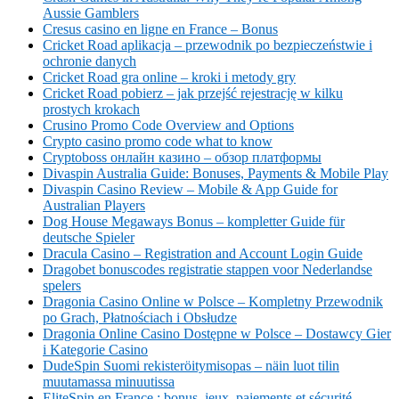
Aussie Gamblers
Cresus casino en ligne en France – Bonus
Cricket Road aplikacja – przewodnik po bezpieczeństwie i
ochronie danych
Cricket Road gra online – kroki i metody gry
Cricket Road pobierz – jak przejść rejestrację w kilku
prostych krokach
Crusino Promo Code Overview and Options
Crypto casino promo code what to know
Cryptoboss онлайн казино – обзор платформы
Divaspin Australia Guide: Bonuses, Payments & Mobile Play
Divaspin Casino Review – Mobile & App Guide for
Australian Players
Dog House Megaways Bonus – kompletter Guide für
deutsche Spieler
Dracula Casino – Registration and Account Login Guide
Dragobet bonuscodes registratie stappen voor Nederlandse
spelers
Dragonia Casino Online w Polsce – Kompletny Przewodnik
po Grach, Płatnościach i Obsłudze
Dragonia Online Casino Dostępne w Polsce – Dostawcy Gier
i Kategorie Casino
DudeSpin Suomi rekisteröitymisopas – näin luot tilin
muutamassa minuutissa
EliteSpin en France : bonus, jeux, paiements et sécurité