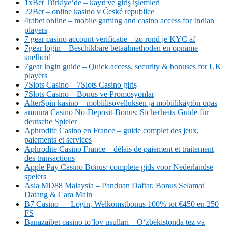
1xBet Türkiye’de – kayıt ve giriş işlemleri
22Bet – online kasino v České republice
4rabet online – mobile gaming and casino access for Indian
players
7 gear casino account verificatie – zo rond je KYC af
7gear login – Beschikbare betaalmethoden en opname
snelheid
7gear login guide – Quick access, security & bonuses for UK
players
7Slots Casino – 7Slots Casino giriş
7Slots Casino – Bonus ve Promosyonlar
AlterSpin kasino – mobiilisovelluksen ja mobiilikäytön opas
amunra Casino No‑Deposit‑Bonus: Sicherheits‑Guide für
deutsche Spieler
Aphrodite Casino en France – guide complet des jeux,
paiements et services
Aphrodite Casino France – délais de paiement et traitement
des transactions
Apple Pay Casino Bonus: complete gids voor Nederlandse
spelers
Asia MD88 Malaysia – Panduan Daftar, Bonus Selamat
Datang & Cara Main
B7 Casino — Login, Welkomstbonus 100% tot €450 en 250
FS
Banazaibet casino to‘lov usullari – O‘zbekistonda tez va