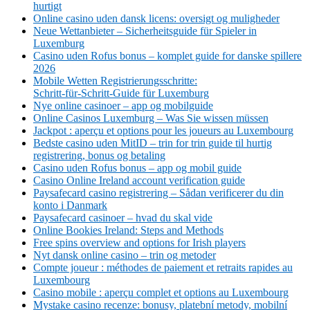
hurtigt
Online casino uden dansk licens: oversigt og muligheder
Neue Wettanbieter – Sicherheitsguide für Spieler in
Luxemburg
Casino uden Rofus bonus – komplet guide for danske spillere
2026
Mobile Wetten Registrierungsschritte:
Schritt‑für‑Schritt‑Guide für Luxemburg
Nye online casinoer – app og mobilguide
Online Casinos Luxemburg – Was Sie wissen müssen
Jackpot : aperçu et options pour les joueurs au Luxembourg
Bedste casino uden MitID – trin for trin guide til hurtig
registrering, bonus og betaling
Casino uden Rofus bonus – app og mobil guide
Casino Online Ireland account verification guide
Paysafecard casino registrering – Sådan verificerer du din
konto i Danmark
Paysafecard casinoer – hvad du skal vide
Online Bookies Ireland: Steps and Methods
Free spins overview and options for Irish players
Nyt dansk online casino – trin og metoder
Compte joueur : méthodes de paiement et retraits rapides au
Luxembourg
Casino mobile : aperçu complet et options au Luxembourg
Mystake casino recenze: bonusy, platební metody, mobilní