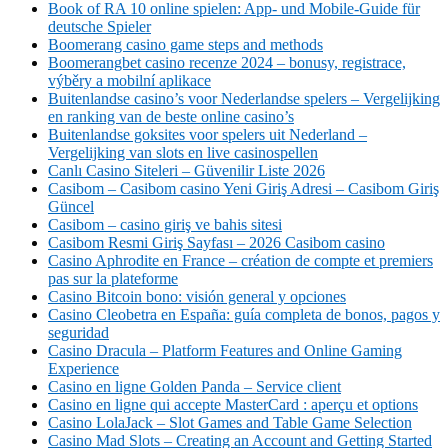
Book of RA 10 online spielen: App‑ und Mobile‑Guide für
deutsche Spieler
Boomerang casino game steps and methods
Boomerangbet casino recenze 2024 – bonusy, registrace,
výběry a mobilní aplikace
Buitenlandse casino’s voor Nederlandse spelers – Vergelijking
en ranking van de beste online casino’s
Buitenlandse goksites voor spelers uit Nederland –
Vergelijking van slots en live casinospellen
Canlı Casino Siteleri – Güvenilir Liste 2026
Casibom – Casibom casino Yeni Giriş Adresi – Casibom Giriş
Güncel
Casibom – casino giriş ve bahis sitesi
Casibom Resmi Giriş Sayfası – ​2026 Casibom casino
Casino Aphrodite en France – création de compte et premiers
pas sur la plateforme
Casino Bitcoin bono: visión general y opciones
Casino Cleobetra en España: guía completa de bonos, pagos y
seguridad
Casino Dracula – Platform Features and Online Gaming
Experience
Casino en ligne Golden Panda – Service client
Casino en ligne qui accepte MasterCard : aperçu et options
Casino LolaJack – Slot Games and Table Game Selection
Casino Mad Slots – Creating an Account and Getting Started