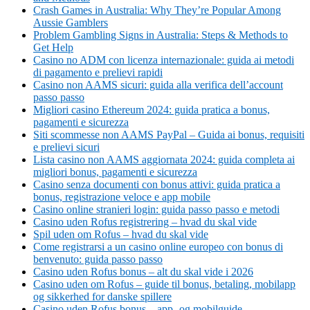
Crash Games in Australia: Why They’re Popular Among
Aussie Gamblers
Problem Gambling Signs in Australia: Steps & Methods to
Get Help
Casino no ADM con licenza internazionale: guida ai metodi
di pagamento e prelievi rapidi
Casino non AAMS sicuri: guida alla verifica dell’account
passo passo
Migliori casino Ethereum 2024: guida pratica a bonus,
pagamenti e sicurezza
Siti scommesse non AAMS PayPal – Guida ai bonus, requisiti
e prelievi sicuri
Lista casino non AAMS aggiornata 2024: guida completa ai
migliori bonus, pagamenti e sicurezza
Casino senza documenti con bonus attivi: guida pratica a
bonus, registrazione veloce e app mobile
Casino online stranieri login: guida passo passo e metodi
Casino uden Rofus registrering – hvad du skal vide
Spil uden om Rofus – hvad du skal vide
Come registrarsi a un casino online europeo con bonus di
benvenuto: guida passo passo
Casino uden Rofus bonus – alt du skal vide i 2026
Casino uden om Rofus – guide til bonus, betaling, mobilapp
og sikkerhed for danske spillere
Casino uden Rofus bonus – app‑ og mobilguide