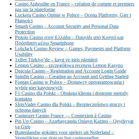
Casino Aphrodite en France – création de compte et premiers
pas sur la plateforme
Luckera Casino Opinie w Polsce – Ocena Platformy, Gier i
Płatności
Smash Casino – Account Security and Personal Data
Protection
Pistolo Casino στην Ελλάδα – Παιχνίδι από Κινητό και
Πρόσβαση μέσω Smartphone
LolaJack Casino Review – Games, Payments and Platform
Usability
1xBet Türkiye’de – kayıt ve giriş işlemleri
Lemon Casino – szczegółowa recenzja Lemon Kasyno
Dracula Casino – Registration and Account Login Guide
Spinfin Casino – Creating an Account and Getting Started
Fontan Casino w Polsce – Dostawcy oprogramowania i
wybór gier kasynowych
F1 Casino dla Polski – Obsługa klienta i dostępne metody
kontaktu
SlotsVader Casino dla Polski – Bezpieczeństwo graczy i
ochrona danych
Casinozer Casino France — Connexion à Casino
Pin Up Casino – Azərbaycanda Onlayn Kazino – Qeydiyyat
və Giriş
Buitenlandse goksites voor spelers uit Nederland –
Vergelijking van slots en live casinospellen