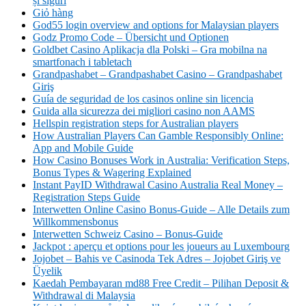
și siguri
Giỏ hàng
God55 login overview and options for Malaysian players
Godz Promo Code – Übersicht und Optionen
Goldbet Casino Aplikacja dla Polski – Gra mobilna na
smartfonach i tabletach
Grandpashabet – Grandpashabet Casino – Grandpashabet
Giriş
Guía de seguridad de los casinos online sin licencia
Guida alla sicurezza dei migliori casino non AAMS
Hellspin registration steps for Australian players
How Australian Players Can Gamble Responsibly Online:
App and Mobile Guide
How Casino Bonuses Work in Australia: Verification Steps,
Bonus Types & Wagering Explained
Instant PayID Withdrawal Casino Australia Real Money –
Registration Steps Guide
Interwetten Online Casino Bonus-Guide – Alle Details zum
Willkommensbonus
Interwetten Schweiz Casino – Bonus-Guide
Jackpot : aperçu et options pour les joueurs au Luxembourg
Jojobet – Bahis ve Casinoda Tek Adres – Jojobet Giriş ve
Üyelik
Kaedah Pembayaran md88 Free Credit – Pilihan Deposit &
Withdrawal di Malaysia