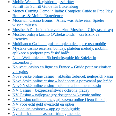
Mobile Wetten Registrierungsschritte:
Schritt‑für‑Schritt‑Guide für Luxemburg
Money Coming Demo in India: Complete Guide to Free Play,
Bonuses & Mobile Experience
Moonwin Casino Bonus – Alles, was Schweizer Spieler
wissen müssen
Mostbet AZ – bukmeker ve kazino Mostbet – Giriş rəsmi sayt
Mostbet onlayn kazino O‘zbekistonda – xavfsizlik va
litsenziya
Multibanco Casino – guia completo de apps e uso mobile
Mystake casino recenze: bonusy, platební metody, mobilní
aplikace a podpora pro české hráče
Neue Wettanbieter – Sicherheitsguide für Spieler in
Luxemburg
Nouveau casino en ligne en France – Guide pour maximiser
vos gains
Nové české online casino – aktuální žebříček nejlepších kasin
Nové české online casino – hodnocení a porovnání pro hráče
Nové české online casino – přehled a hodnocení kasin
NV Casino – bezpieczeństwo i ochrona graczy
NV Casino – najlepsze gry dostępne w kasynie online
NV Casino online – przegląd kasyna online i jego funkcji
NV voor echt geld overzicht en opties
Nye online casinoer – app og mobilguide
Nyt dansk online casino – trin og metoder