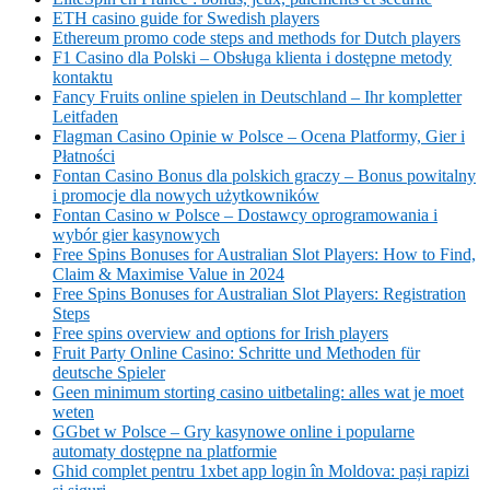
ETH casino guide for Swedish players
Ethereum promo code steps and methods for Dutch players
F1 Casino dla Polski – Obsługa klienta i dostępne metody
kontaktu
Fancy Fruits online spielen in Deutschland – Ihr kompletter
Leitfaden
Flagman Casino Opinie w Polsce – Ocena Platformy, Gier i
Płatności
Fontan Casino Bonus dla polskich graczy – Bonus powitalny
i promocje dla nowych użytkowników
Fontan Casino w Polsce – Dostawcy oprogramowania i
wybór gier kasynowych
Free Spins Bonuses for Australian Slot Players: How to Find,
Claim & Maximise Value in 2024
Free Spins Bonuses for Australian Slot Players: Registration
Steps
Free spins overview and options for Irish players
Fruit Party Online Casino: Schritte und Methoden für
deutsche Spieler
Geen minimum storting casino uitbetaling: alles wat je moet
weten
GGbet w Polsce – Gry kasynowe online i popularne
automaty dostępne na platformie
Ghid complet pentru 1xbet app login în Moldova: pași rapizi