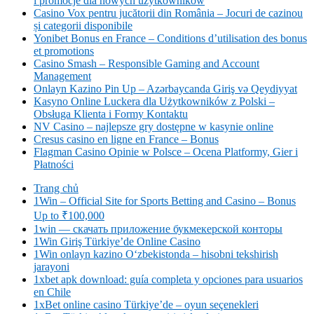
i promocje dla nowych użytkowników
Casino Vox pentru jucătorii din România – Jocuri de cazinou
și categorii disponibile
Yonibet Bonus en France – Conditions d’utilisation des bonus
et promotions
Casino Smash – Responsible Gaming and Account
Management
Onlayn Kazino Pin Up – Azərbaycanda Giriş və Qeydiyyat
Kasyno Online Luckera dla Użytkowników z Polski –
Obsługa Klienta i Formy Kontaktu
NV Casino – najlepsze gry dostępne w kasynie online
Cresus casino en ligne en France – Bonus
Flagman Casino Opinie w Polsce – Ocena Platformy, Gier i
Płatności
Trang chủ
1Win – Official Site for Sports Betting and Casino – Bonus
Up to ₹100,000
1win — скачать приложение букмекерской конторы
1Win Giriş Türkiye’de Online Casino
1Win onlayn kazino O‘zbekistonda – hisobni tekshirish
jarayoni
1xbet apk download: guía completa y opciones para usuarios
en Chile
1xBet online casino Türkiye’de – oyun seçenekleri