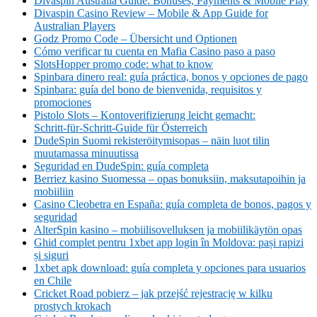
Divaspin Australia Guide: Bonuses, Payments & Mobile Play
Divaspin Casino Review – Mobile & App Guide for
Australian Players
Godz Promo Code – Übersicht und Optionen
Cómo verificar tu cuenta en Mafia Casino paso a paso
SlotsHopper promo code: what to know
Spinbara dinero real: guía práctica, bonos y opciones de pago
Spinbara: guía del bono de bienvenida, requisitos y
promociones
Pistolo Slots – Kontoverifizierung leicht gemacht:
Schritt‑für‑Schritt‑Guide für Österreich
DudeSpin Suomi rekisteröitymisopas – näin luot tilin
muutamassa minuutissa
Seguridad en DudeSpin: guía completa
Berriez kasino Suomessa – opas bonuksiin, maksutapoihin ja
mobiiliin
Casino Cleobetra en España: guía completa de bonos, pagos y
seguridad
AlterSpin kasino – mobiilisovelluksen ja mobiilikäytön opas
Ghid complet pentru 1xbet app login în Moldova: pași rapizi
și siguri
1xbet apk download: guía completa y opciones para usuarios
en Chile
Cricket Road pobierz – jak przejść rejestrację w kilku
prostych krokach