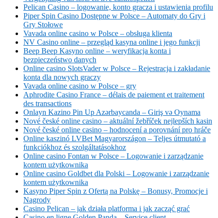
Pelican Casino – logowanie, konto gracza i ustawienia profilu
Piper Spin Casino Dostępne w Polsce – Automaty do Gry i
Gry Stołowe
Vavada online casino w Polsce – obsługa klienta
NV Casino online – przegląd kasyna online i jego funkcji
Beep Beep Kasyno online – weryfikacja konta i
bezpieczeństwo danych
Online casino SlotsVader w Polsce – Rejestracja i zakładanie
konta dla nowych graczy
Vavada online casino w Polsce – gry
Aphrodite Casino France – délais de paiement et traitement
des transactions
Onlayn Kazino Pin Up Azərbaycanda – Giriş və Oynama
Nové české online casino – aktuální žebříček nejlepších kasin
Nové české online casino – hodnocení a porovnání pro hráče
Online kaszinó LVBet Magyarországon – Teljes útmutató a
funkciókhoz és szolgáltatásokhoz
Online casino Fontan w Polsce – Logowanie i zarządzanie
kontem użytkownika
Online casino Goldbet dla Polski – Logowanie i zarządzanie
kontem użytkownika
Kasyno Piper Spin z Ofertą na Polskę – Bonusy, Promocje i
Nagrody
Casino Pelican – jak działa platforma i jak zacząć grać
Casino en ligne Golden Panda – Service client