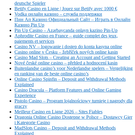
deutsche Spieler
Betify Casino en Ligne | Jouez sur Betify avec 1000 €
Vodka онлайн казино – служба поддержки
Пин Ап Казино Официальный Сайт – Играть в Онлайн
Казино Pin Up
Pin Up Casino – Azərbaycanda onlayn kazino Pin-Up
Aphrodite Casino en France – guide complet des jeux,
paiements et services
Casino NV – logowanie i dostęp do konta kasyna online
Casino online v Česku – žebříček nových online kasin
Casino Mad Slots – Creating an Account and Getting Started
Nové české online casino – přehled a hodnocení kasin
Buitenlandse casino’s voor Nederlandse spelers – Vergelijking
en ranking van de beste online casino’s
Online Casino Spinfin – Deposit and Withdrawal Methods
Explained
Casino Dracula – Platform Features and Online Gaming
Experience
Pistolo Casino – Program lojalnościowy turnieje i nagrody dla
graczy
Meilleur Casino en Ligne 2026 – Sites Fiables
Dragonia Online Casino Dostępne w Polsce – Dostawcy Gier
i Kategorie Casino
MadSlots Casino – Deposit and Withdrawal Methods
Explained