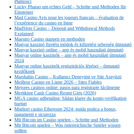
Płatności
Lucky Pharao um echtes Geld – Schritte und Methoden für
Einsteiger
Mad Casino Avis pour les joueurs français – évaluation de
l’expérience du casino en ligne
MadSlots Casino – Deposit and Withdrawal Methods
Explained
Maestro Casino stappen en methoden
Magyar kaszinó fizetési módok és kifizetési sebesség útmutató
Magyar kaszinó online – app és mobil használati útmutató
Magyar online kaszinók – app és mobil használati útmutató
2024
Magyar online kaszinók regisztrációs lépései – útmutató
kezdőknek
Marsbahis Casino – Kullanıcı Deneyimi ve Site Arayüzü
Meilleur Casino en Ligne 2026 – Sites Fiables
Mejores casinos online: pasos para registrarte fácilmente
Meritking Canlı Casino Resmi Giriş (2026)
MGA casino udbetaling: Sådan klarer du konto‑verifikation
hurtigt
Migliori casino Ethereum 2024: guida pratica a bonus,
pagamenti e sicurezza
Mit Bitcoin im Casino spielen – Schritte und Methoden
Mit Bitcoin spielen – Was österreichische Spieler wissen
sollten