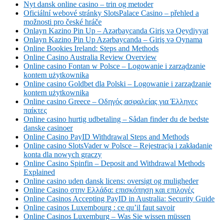
Nyt dansk online casino – trin og metoder
Oficiální webové stránky SlotsPalace Casino – přehled a
možnosti pro české hráče
Onlayn Kazino Pin Up – Azərbaycanda Giriş və Qeydiyyat
Onlayn Kazino Pin Up Azərbaycanda – Giriş və Oynama
Online Bookies Ireland: Steps and Methods
Online Casino Australia Review Overview
Online casino Fontan w Polsce – Logowanie i zarządzanie
kontem użytkownika
Online casino Goldbet dla Polski – Logowanie i zarządzanie
kontem użytkownika
Online casino Greece – Οδηγός ασφαλείας για Έλληνες
παίκτες
Online casino hurtig udbetaling – Sådan finder du de bedste
danske casinoer
Online Casino PayID Withdrawal Steps and Methods
Online casino SlotsVader w Polsce – Rejestracja i zakładanie
konta dla nowych graczy
Online Casino Spinfin – Deposit and Withdrawal Methods
Explained
Online casino uden dansk licens: oversigt og muligheder
Online Casino στην Ελλάδα: επισκόπηση και επιλογές
Online Casinos Accepting PayID in Australia: Security Guide
Online casinos Luxembourg : ce qu’il faut savoir
Online Casinos Luxemburg – Was Sie wissen müssen