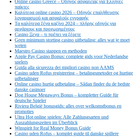
Online casino Greece – Οδηγός ασφαλείας για Έλληνες
παίκτες
Καλύτερα online casino 2026 – Οδηγός επαλήθευσης
λογαριασμού και ασφαλούς εγγραφής
Τα καλύτερα ξένα καζίνο 2024 – πλήρης οδηγός για
αρχάριους και προχωρημένους
Casino Ξενα – τι πρέπει να ξέρετε
Geen minimum storting casino uitbetaling: alles wat je moet
weten
Maestro Casino stappen en methoden
Apple Pay Casino Bonus: complete gids voor Nederlandse
spelers
Guida alla sicurezza dei migliori casino non AAMS
Casino uden Rofus registrering – betalingsmetoder og hurtige
udbetalinger
Online casino hurtig udbetaling – Sådan finder du de bedste
danske casinoer
Dog House Megaways Bonus – kompletter Guide für
deutsche Spieler
Riviera België bonusgids: alles over welkomstbonus en
promoties
Ultra Hot online spielen: Alle Zahlungsarten und
Auszahlungszeiten im Überblick
Winspirit for Real Money Bonus Guide
Casino uden Rofus – komplet guide til danske spillere