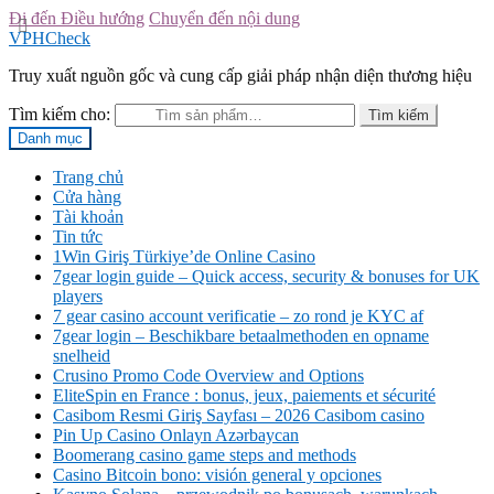
Đi đến Điều hướng
Chuyển đến nội dung
VPHCheck
Truy xuất nguồn gốc và cung cấp giải pháp nhận diện thương hiệu
Tìm kiếm cho:
Danh mục
Trang chủ
Cửa hàng
Tài khoản
Tin tức
1Win Giriş Türkiye’de Online Casino
7gear login guide – Quick access, security & bonuses for UK
players
7 gear casino account verificatie – zo rond je KYC af
7gear login – Beschikbare betaalmethoden en opname
snelheid
Crusino Promo Code Overview and Options
EliteSpin en France : bonus, jeux, paiements et sécurité
Casibom Resmi Giriş Sayfası – ​2026 Casibom casino
Pin Up Casino Onlayn Azərbaycan
Boomerang casino game steps and methods
Casino Bitcoin bono: visión general y opciones