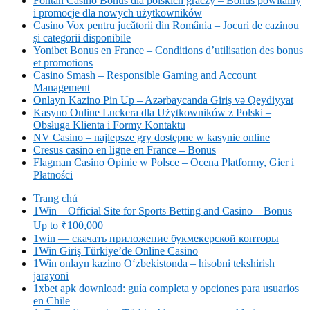
Fontan Casino Bonus dla polskich graczy – Bonus powitalny
i promocje dla nowych użytkowników
Casino Vox pentru jucătorii din România – Jocuri de cazinou
și categorii disponibile
Yonibet Bonus en France – Conditions d’utilisation des bonus
et promotions
Casino Smash – Responsible Gaming and Account
Management
Onlayn Kazino Pin Up – Azərbaycanda Giriş və Qeydiyyat
Kasyno Online Luckera dla Użytkowników z Polski –
Obsługa Klienta i Formy Kontaktu
NV Casino – najlepsze gry dostępne w kasynie online
Cresus casino en ligne en France – Bonus
Flagman Casino Opinie w Polsce – Ocena Platformy, Gier i
Płatności
Trang chủ
1Win – Official Site for Sports Betting and Casino – Bonus
Up to ₹100,000
1win — скачать приложение букмекерской конторы
1Win Giriş Türkiye’de Online Casino
1Win onlayn kazino O‘zbekistonda – hisobni tekshirish
jarayoni
1xbet apk download: guía completa y opciones para usuarios
en Chile