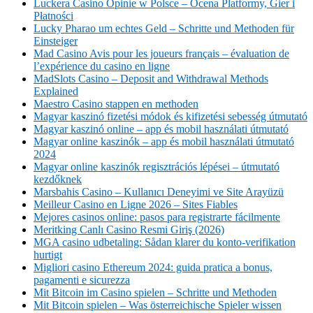
Luckera Casino Opinie w Polsce – Ocena Platformy, Gier i
Płatności
Lucky Pharao um echtes Geld – Schritte und Methoden für
Einsteiger
Mad Casino Avis pour les joueurs français – évaluation de
l’expérience du casino en ligne
MadSlots Casino – Deposit and Withdrawal Methods
Explained
Maestro Casino stappen en methoden
Magyar kaszinó fizetési módok és kifizetési sebesség útmutató
Magyar kaszinó online – app és mobil használati útmutató
Magyar online kaszinók – app és mobil használati útmutató
2024
Magyar online kaszinók regisztrációs lépései – útmutató
kezdőknek
Marsbahis Casino – Kullanıcı Deneyimi ve Site Arayüzü
Meilleur Casino en Ligne 2026 – Sites Fiables
Mejores casinos online: pasos para registrarte fácilmente
Meritking Canlı Casino Resmi Giriş (2026)
MGA casino udbetaling: Sådan klarer du konto‑verifikation
hurtigt
Migliori casino Ethereum 2024: guida pratica a bonus,
pagamenti e sicurezza
Mit Bitcoin im Casino spielen – Schritte und Methoden
Mit Bitcoin spielen – Was österreichische Spieler wissen