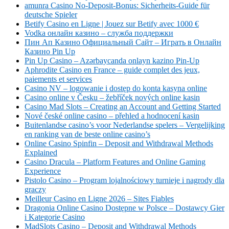
amunra Casino No‑Deposit‑Bonus: Sicherheits‑Guide für
deutsche Spieler
Betify Casino en Ligne | Jouez sur Betify avec 1000 €
Vodka онлайн казино – служба поддержки
Пин Ап Казино Официальный Сайт – Играть в Онлайн
Казино Pin Up
Pin Up Casino – Azərbaycanda onlayn kazino Pin-Up
Aphrodite Casino en France – guide complet des jeux,
paiements et services
Casino NV – logowanie i dostęp do konta kasyna online
Casino online v Česku – žebříček nových online kasin
Casino Mad Slots – Creating an Account and Getting Started
Nové české online casino – přehled a hodnocení kasin
Buitenlandse casino’s voor Nederlandse spelers – Vergelijking
en ranking van de beste online casino’s
Online Casino Spinfin – Deposit and Withdrawal Methods
Explained
Casino Dracula – Platform Features and Online Gaming
Experience
Pistolo Casino – Program lojalnościowy turnieje i nagrody dla
graczy
Meilleur Casino en Ligne 2026 – Sites Fiables
Dragonia Online Casino Dostępne w Polsce – Dostawcy Gier
i Kategorie Casino
MadSlots Casino – Deposit and Withdrawal Methods