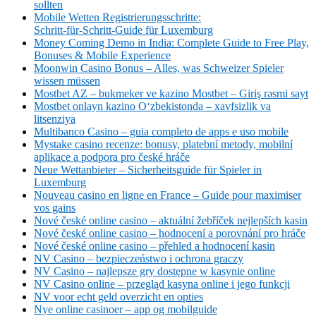
sollten
Mobile Wetten Registrierungsschritte:
Schritt‑für‑Schritt‑Guide für Luxemburg
Money Coming Demo in India: Complete Guide to Free Play,
Bonuses & Mobile Experience
Moonwin Casino Bonus – Alles, was Schweizer Spieler
wissen müssen
Mostbet AZ – bukmeker ve kazino Mostbet – Giriş rəsmi sayt
Mostbet onlayn kazino O‘zbekistonda – xavfsizlik va
litsenziya
Multibanco Casino – guia completo de apps e uso mobile
Mystake casino recenze: bonusy, platební metody, mobilní
aplikace a podpora pro české hráče
Neue Wettanbieter – Sicherheitsguide für Spieler in
Luxemburg
Nouveau casino en ligne en France – Guide pour maximiser
vos gains
Nové české online casino – aktuální žebříček nejlepších kasin
Nové české online casino – hodnocení a porovnání pro hráče
Nové české online casino – přehled a hodnocení kasin
NV Casino – bezpieczeństwo i ochrona graczy
NV Casino – najlepsze gry dostępne w kasynie online
NV Casino online – przegląd kasyna online i jego funkcji
NV voor echt geld overzicht en opties
Nye online casinoer – app og mobilguide