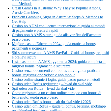
and Methods
Crash Games in Australia: Why They’re Popular Among
Aussie Gamblers
Problem Gambling Signs in Australia: Steps & Methods to
Get Help
Casino no ADM con licenza internazionale: guida ai metodi
di pagamento e prelievi rapidi
Casino non AAMS sicuri: guida alla verifica dell’account
passo passo
Migliori casino Ethereum 2024: guida pratica a bonus,
pagamenti e sicurezza
Siti scommesse non AAMS PayPal – Guida ai bonus, requisiti
e prelievi sicuri
Lista casino non AAMS aggiornata 2024: guida completa ai
migliori bonus, pagamenti e sicurezza
Casino senza documenti con bonus attivi: guida pratica a
bonus, registrazione veloce e app mobile
Casino online stranieri login: guida passo passo e metodi
Casino uden Rofus registrering – hvad du skal vide
Spil uden om Rofus – hvad du skal vide
Come registrarsi a un casino online europeo con bonus di
benvenuto: guida passo passo
Casino uden Rofus bonus – alt du skal vide i 2026
Casino uden om Rofus – guide til bonus, betaling, mobilapp
og sikkerhed for danske spillere