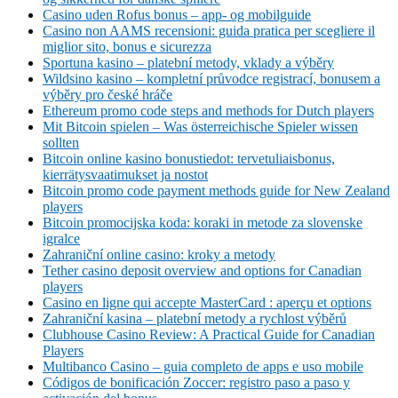
Casino uden Rofus bonus – app‑ og mobilguide
Casino non AAMS recensioni: guida pratica per scegliere il
miglior sito, bonus e sicurezza
Sportuna kasino – platební metody, vklady a výběry
Wildsino kasino – kompletní průvodce registrací, bonusem a
výběry pro české hráče
Ethereum promo code steps and methods for Dutch players
Mit Bitcoin spielen – Was österreichische Spieler wissen
sollten
Bitcoin online kasino bonustiedot: tervetuliaisbonus,
kierrätysvaatimukset ja nostot
Bitcoin promo code payment methods guide for New Zealand
players
Bitcoin promocijska koda: koraki in metode za slovenske
igralce
Zahraniční online casino: kroky a metody
Tether casino deposit overview and options for Canadian
players
Casino en ligne qui accepte MasterCard : aperçu et options
Zahraniční kasina – platební metody a rychlost výběrů
Clubhouse Casino Review: A Practical Guide for Canadian
Players
Multibanco Casino – guia completo de apps e uso mobile
Códigos de bonificación Zoccer: registro paso a paso y