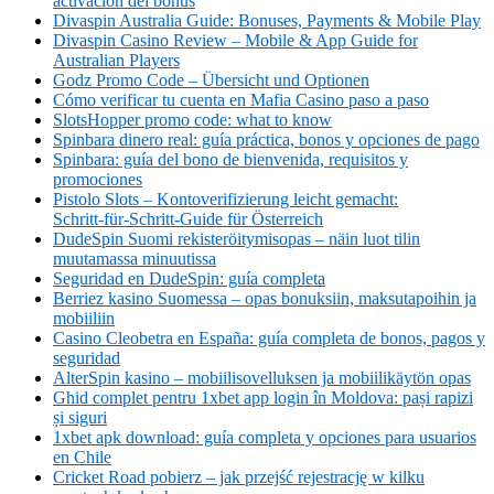
activación del bonus
Divaspin Australia Guide: Bonuses, Payments & Mobile Play
Divaspin Casino Review – Mobile & App Guide for
Australian Players
Godz Promo Code – Übersicht und Optionen
Cómo verificar tu cuenta en Mafia Casino paso a paso
SlotsHopper promo code: what to know
Spinbara dinero real: guía práctica, bonos y opciones de pago
Spinbara: guía del bono de bienvenida, requisitos y
promociones
Pistolo Slots – Kontoverifizierung leicht gemacht:
Schritt‑für‑Schritt‑Guide für Österreich
DudeSpin Suomi rekisteröitymisopas – näin luot tilin
muutamassa minuutissa
Seguridad en DudeSpin: guía completa
Berriez kasino Suomessa – opas bonuksiin, maksutapoihin ja
mobiiliin
Casino Cleobetra en España: guía completa de bonos, pagos y
seguridad
AlterSpin kasino – mobiilisovelluksen ja mobiilikäytön opas
Ghid complet pentru 1xbet app login în Moldova: pași rapizi
și siguri
1xbet apk download: guía completa y opciones para usuarios
en Chile
Cricket Road pobierz – jak przejść rejestrację w kilku