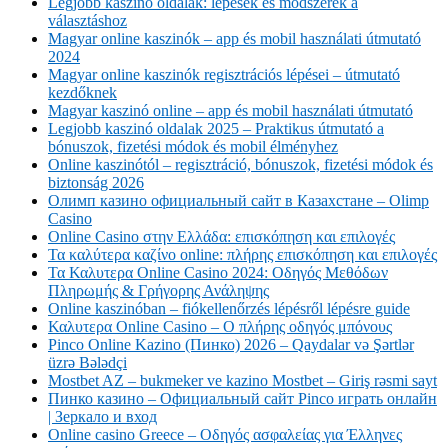
Legjobb kaszinó oldalak: lépések és módszerek a
választáshoz
Magyar online kaszinók – app és mobil használati útmutató
2024
Magyar online kaszinók regisztrációs lépései – útmutató
kezdőknek
Magyar kaszinó online – app és mobil használati útmutató
Legjobb kaszinó oldalak 2025 – Praktikus útmutató a
bónuszok, fizetési módok és mobil élményhez
Online kaszinótól – regisztráció, bónuszok, fizetési módok és
biztonság 2026
Олимп казино официальный сайт в Казахстане – Olimp
Casino
Online Casino στην Ελλάδα: επισκόπηση και επιλογές
Τα καλύτερα καζίνο online: πλήρης επισκόπηση και επιλογές
Τα Καλυτερα Online Casino 2024: Οδηγός Μεθόδων
Πληρωμής & Γρήγορης Ανάληψης
Online kaszinóban – fiókellenőrzés lépésről lépésre guide
Καλυτερα Online Casino – Ο πλήρης οδηγός μπόνους
Pinco Online Kazino (Пинко) 2026 – Qaydalar və Şərtlər
üzrə Bələdçi
Mostbet AZ – bukmeker ve kazino Mostbet – Giriş rəsmi sayt
Пинко казино – Официальный сайт Pinco играть онлайн
| Зеркало и вход
Online casino Greece – Οδηγός ασφαλείας για Έλληνες