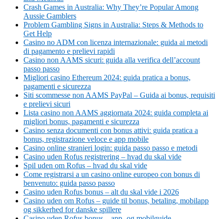
Crash Games in Australia: Why They’re Popular Among
Aussie Gamblers
Problem Gambling Signs in Australia: Steps & Methods to
Get Help
Casino no ADM con licenza internazionale: guida ai metodi
di pagamento e prelievi rapidi
Casino non AAMS sicuri: guida alla verifica dell’account
passo passo
Migliori casino Ethereum 2024: guida pratica a bonus,
pagamenti e sicurezza
Siti scommesse non AAMS PayPal – Guida ai bonus, requisiti
e prelievi sicuri
Lista casino non AAMS aggiornata 2024: guida completa ai
migliori bonus, pagamenti e sicurezza
Casino senza documenti con bonus attivi: guida pratica a
bonus, registrazione veloce e app mobile
Casino online stranieri login: guida passo passo e metodi
Casino uden Rofus registrering – hvad du skal vide
Spil uden om Rofus – hvad du skal vide
Come registrarsi a un casino online europeo con bonus di
benvenuto: guida passo passo
Casino uden Rofus bonus – alt du skal vide i 2026
Casino uden om Rofus – guide til bonus, betaling, mobilapp
og sikkerhed for danske spillere
Casino uden Rofus bonus – app‑ og mobilguide