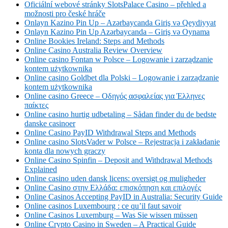
Oficiální webové stránky SlotsPalace Casino – přehled a
možnosti pro české hráče
Onlayn Kazino Pin Up – Azərbaycanda Giriş və Qeydiyyat
Onlayn Kazino Pin Up Azərbaycanda – Giriş və Oynama
Online Bookies Ireland: Steps and Methods
Online Casino Australia Review Overview
Online casino Fontan w Polsce – Logowanie i zarządzanie
kontem użytkownika
Online casino Goldbet dla Polski – Logowanie i zarządzanie
kontem użytkownika
Online casino Greece – Οδηγός ασφαλείας για Έλληνες
παίκτες
Online casino hurtig udbetaling – Sådan finder du de bedste
danske casinoer
Online Casino PayID Withdrawal Steps and Methods
Online casino SlotsVader w Polsce – Rejestracja i zakładanie
konta dla nowych graczy
Online Casino Spinfin – Deposit and Withdrawal Methods
Explained
Online casino uden dansk licens: oversigt og muligheder
Online Casino στην Ελλάδα: επισκόπηση και επιλογές
Online Casinos Accepting PayID in Australia: Security Guide
Online casinos Luxembourg : ce qu’il faut savoir
Online Casinos Luxemburg – Was Sie wissen müssen
Online Crypto Casino in Sweden – A Practical Guide