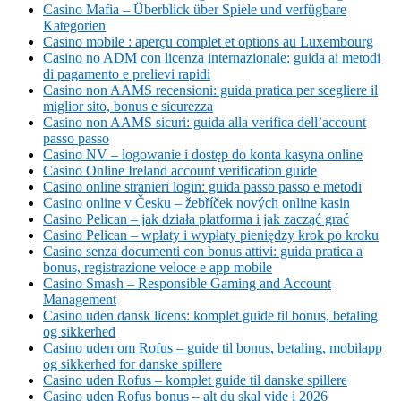
Casino Mafia – Überblick über Spiele und verfügbare
Kategorien
Casino mobile : aperçu complet et options au Luxembourg
Casino no ADM con licenza internazionale: guida ai metodi
di pagamento e prelievi rapidi
Casino non AAMS recensioni: guida pratica per scegliere il
miglior sito, bonus e sicurezza
Casino non AAMS sicuri: guida alla verifica dell’account
passo passo
Casino NV – logowanie i dostęp do konta kasyna online
Casino Online Ireland account verification guide
Casino online stranieri login: guida passo passo e metodi
Casino online v Česku – žebříček nových online kasin
Casino Pelican – jak działa platforma i jak zacząć grać
Casino Pelican – wpłaty i wypłaty pieniędzy krok po kroku
Casino senza documenti con bonus attivi: guida pratica a
bonus, registrazione veloce e app mobile
Casino Smash – Responsible Gaming and Account
Management
Casino uden dansk licens: komplet guide til bonus, betaling
og sikkerhed
Casino uden om Rofus – guide til bonus, betaling, mobilapp
og sikkerhed for danske spillere
Casino uden Rofus – komplet guide til danske spillere
Casino uden Rofus bonus – alt du skal vide i 2026