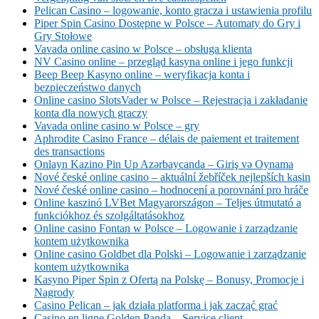
Pelican Casino – logowanie, konto gracza i ustawienia profilu
Piper Spin Casino Dostępne w Polsce – Automaty do Gry i
Gry Stołowe
Vavada online casino w Polsce – obsługa klienta
NV Casino online – przegląd kasyna online i jego funkcji
Beep Beep Kasyno online – weryfikacja konta i
bezpieczeństwo danych
Online casino SlotsVader w Polsce – Rejestracja i zakładanie
konta dla nowych graczy
Vavada online casino w Polsce – gry
Aphrodite Casino France – délais de paiement et traitement
des transactions
Onlayn Kazino Pin Up Azərbaycanda – Giriş və Oynama
Nové české online casino – aktuální žebříček nejlepších kasin
Nové české online casino – hodnocení a porovnání pro hráče
Online kaszinó LVBet Magyarországon – Teljes útmutató a
funkciókhoz és szolgáltatásokhoz
Online casino Fontan w Polsce – Logowanie i zarządzanie
kontem użytkownika
Online casino Goldbet dla Polski – Logowanie i zarządzanie
kontem użytkownika
Kasyno Piper Spin z Ofertą na Polskę – Bonusy, Promocje i
Nagrody
Casino Pelican – jak działa platforma i jak zacząć grać
Casino en ligne Golden Panda – Service client