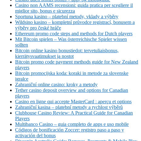
Casino non AAMS recensioni: guida pratica per scegliere il
miglior sito, bonus e sicurezza
Sportuna kasino – platební metody, vklady a výběry
Wildsino kasino – kompletní průvodce registrací, bonusem a
výběry pro české hráče
Ethereum promo code steps and methods for Dutch players
Mit Bitcoin spielen – Was österreichische Spieler wissen
sollten
Bitcoin online kasino bonustiedot: tervetuliaisbonus,
kierrätysvaatimukset ja nostot
Bitcoin promo code payment methods guide for New Zealand
players
Bitcoin promocijska koda: koraki in metode za slovenske
igralce
Zahraniční online casino: kroky a metody
Tether casino deposit overview and options for Canadian
players
Casino en ligne qui accepte MasterCard : aperçu et options
Zahraniční kasina – platební metody a rychlost výběrů
Clubhouse Casino Review: A Practical Guide for Canadian
Players
Multibanco Casino – guia completo de apps e uso mobile
Códigos de bonificación Zoccer: registro paso a paso y
activación del bonus