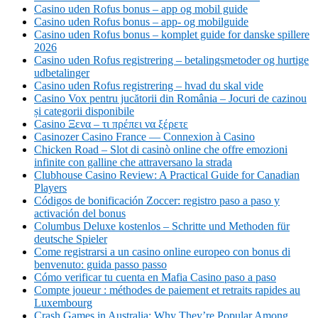
Casino uden Rofus bonus – app og mobil guide
Casino uden Rofus bonus – app‑ og mobilguide
Casino uden Rofus bonus – komplet guide for danske spillere
2026
Casino uden Rofus registrering – betalingsmetoder og hurtige
udbetalinger
Casino uden Rofus registrering – hvad du skal vide
Casino Vox pentru jucătorii din România – Jocuri de cazinou
și categorii disponibile
Casino Ξενα – τι πρέπει να ξέρετε
Casinozer Casino France — Connexion à Casino
Chicken Road – Slot di casinò online che offre emozioni
infinite con galline che attraversano la strada
Clubhouse Casino Review: A Practical Guide for Canadian
Players
Códigos de bonificación Zoccer: registro paso a paso y
activación del bonus
Columbus Deluxe kostenlos – Schritte und Methoden für
deutsche Spieler
Come registrarsi a un casino online europeo con bonus di
benvenuto: guida passo passo
Cómo verificar tu cuenta en Mafia Casino paso a paso
Compte joueur : méthodes de paiement et retraits rapides au
Luxembourg
Crash Games in Australia: Why They’re Popular Among