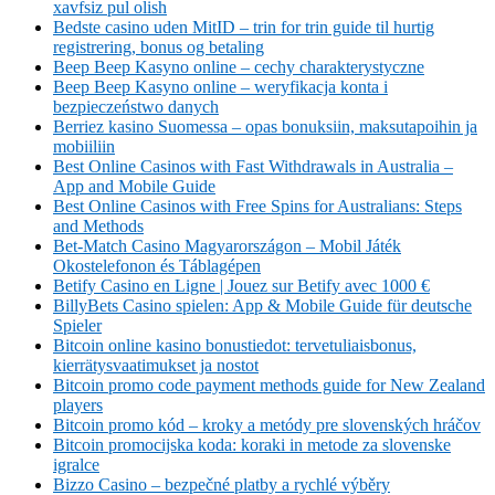
xavfsiz pul olish
Bedste casino uden MitID – trin for trin guide til hurtig
registrering, bonus og betaling
Beep Beep Kasyno online – cechy charakterystyczne
Beep Beep Kasyno online – weryfikacja konta i
bezpieczeństwo danych
Berriez kasino Suomessa – opas bonuksiin, maksutapoihin ja
mobiiliin
Best Online Casinos with Fast Withdrawals in Australia –
App and Mobile Guide
Best Online Casinos with Free Spins for Australians: Steps
and Methods
Bet-Match Casino Magyarországon – Mobil Játék
Okostelefonon és Táblagépen
Betify Casino en Ligne | Jouez sur Betify avec 1000 €
BillyBets Casino spielen: App & Mobile Guide für deutsche
Spieler
Bitcoin online kasino bonustiedot: tervetuliaisbonus,
kierrätysvaatimukset ja nostot
Bitcoin promo code payment methods guide for New Zealand
players
Bitcoin promo kód – kroky a metódy pre slovenských hráčov
Bitcoin promocijska koda: koraki in metode za slovenske
igralce
Bizzo Casino – bezpečné platby a rychlé výběry