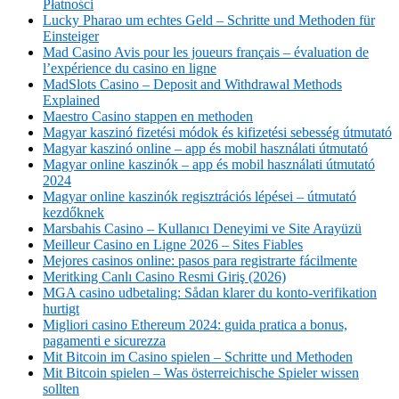
Płatności
Lucky Pharao um echtes Geld – Schritte und Methoden für
Einsteiger
Mad Casino Avis pour les joueurs français – évaluation de
l’expérience du casino en ligne
MadSlots Casino – Deposit and Withdrawal Methods
Explained
Maestro Casino stappen en methoden
Magyar kaszinó fizetési módok és kifizetési sebesség útmutató
Magyar kaszinó online – app és mobil használati útmutató
Magyar online kaszinók – app és mobil használati útmutató
2024
Magyar online kaszinók regisztrációs lépései – útmutató
kezdőknek
Marsbahis Casino – Kullanıcı Deneyimi ve Site Arayüzü
Meilleur Casino en Ligne 2026 – Sites Fiables
Mejores casinos online: pasos para registrarte fácilmente
Meritking Canlı Casino Resmi Giriş (2026)
MGA casino udbetaling: Sådan klarer du konto‑verifikation
hurtigt
Migliori casino Ethereum 2024: guida pratica a bonus,
pagamenti e sicurezza
Mit Bitcoin im Casino spielen – Schritte und Methoden
Mit Bitcoin spielen – Was österreichische Spieler wissen
sollten