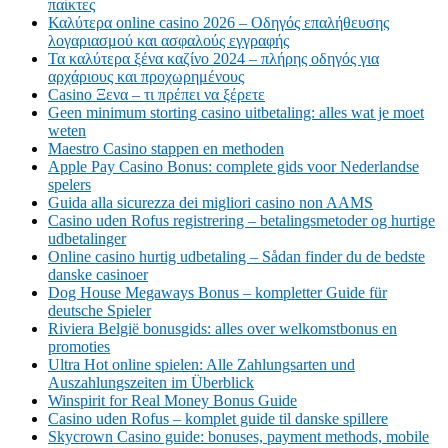
παίκτες
Καλύτερα online casino 2026 – Οδηγός επαλήθευσης
λογαριασμού και ασφαλούς εγγραφής
Τα καλύτερα ξένα καζίνο 2024 – πλήρης οδηγός για
αρχάριους και προχωρημένους
Casino Ξενα – τι πρέπει να ξέρετε
Geen minimum storting casino uitbetaling: alles wat je moet
weten
Maestro Casino stappen en methoden
Apple Pay Casino Bonus: complete gids voor Nederlandse
spelers
Guida alla sicurezza dei migliori casino non AAMS
Casino uden Rofus registrering – betalingsmetoder og hurtige
udbetalinger
Online casino hurtig udbetaling – Sådan finder du de bedste
danske casinoer
Dog House Megaways Bonus – kompletter Guide für
deutsche Spieler
Riviera België bonusgids: alles over welkomstbonus en
promoties
Ultra Hot online spielen: Alle Zahlungsarten und
Auszahlungszeiten im Überblick
Winspirit for Real Money Bonus Guide
Casino uden Rofus – komplet guide til danske spillere
Skycrown Casino guide: bonuses, payment methods, mobile