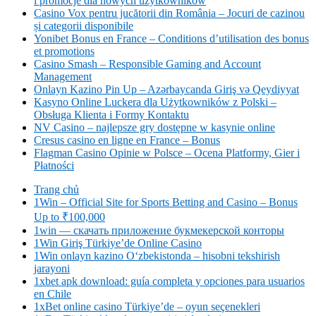
i promocje dla nowych użytkowników
Casino Vox pentru jucătorii din România – Jocuri de cazinou
și categorii disponibile
Yonibet Bonus en France – Conditions d’utilisation des bonus
et promotions
Casino Smash – Responsible Gaming and Account
Management
Onlayn Kazino Pin Up – Azərbaycanda Giriş və Qeydiyyat
Kasyno Online Luckera dla Użytkowników z Polski –
Obsługa Klienta i Formy Kontaktu
NV Casino – najlepsze gry dostępne w kasynie online
Cresus casino en ligne en France – Bonus
Flagman Casino Opinie w Polsce – Ocena Platformy, Gier i
Płatności
Trang chủ
1Win – Official Site for Sports Betting and Casino – Bonus
Up to ₹100,000
1win — скачать приложение букмекерской конторы
1Win Giriş Türkiye’de Online Casino
1Win onlayn kazino O‘zbekistonda – hisobni tekshirish
jarayoni
1xbet apk download: guía completa y opciones para usuarios
en Chile
1xBet online casino Türkiye’de – oyun seçenekleri