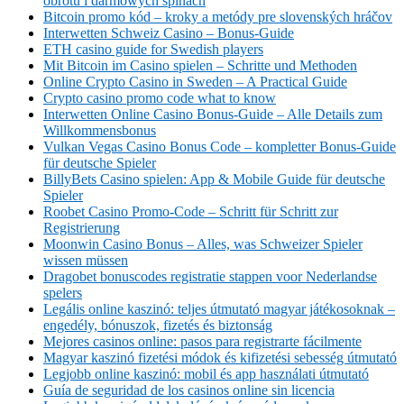
obrotu i darmowych spinach
Bitcoin promo kód – kroky a metódy pre slovenských hráčov
Interwetten Schweiz Casino – Bonus-Guide
ETH casino guide for Swedish players
Mit Bitcoin im Casino spielen – Schritte und Methoden
Online Crypto Casino in Sweden – A Practical Guide
Crypto casino promo code what to know
Interwetten Online Casino Bonus-Guide – Alle Details zum
Willkommensbonus
Vulkan Vegas Casino Bonus Code – kompletter Bonus‑Guide
für deutsche Spieler
BillyBets Casino spielen: App & Mobile Guide für deutsche
Spieler
Roobet Casino Promo-Code – Schritt für Schritt zur
Registrierung
Moonwin Casino Bonus – Alles, was Schweizer Spieler
wissen müssen
Dragobet bonuscodes registratie stappen voor Nederlandse
spelers
Legális online kaszinó: teljes útmutató magyar játékosoknak –
engedély, bónuszok, fizetés és biztonság
Mejores casinos online: pasos para registrarte fácilmente
Magyar kaszinó fizetési módok és kifizetési sebesség útmutató
Legjobb online kaszinó: mobil és app használati útmutató
Guía de seguridad de los casinos online sin licencia