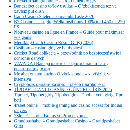
Cricket Road gra online – kroki i metody gry
Banazaibet casino to‘lov usullari – O‘zbekistonda tez va
xavfsiz pul olish
Canlı Casino Siteleri – Güvenilir Liste 2026
B7 Casino — Login, Welkomstbonus 100% tot €450 en 250
FS
Nouveau casino en ligne en France – Guide pour maximiser
vos gains
Meritking Canlı Casino Resmi Giriş (2026)
Casibom – casino giriş ve bahis sitesi
Cricket Road aplikacja – przewodnik po bezpieczeństwie i
ochronie danych
VAVADA | Вавада казино – официальный сайт,
регистрация, вход
Mostbet onlayn kazino O‘zbekistonda – xavfsizlik va
litsenziya
Cryptoboss онлайн казино – обзор платформы
TİPOBET CANLI CASİNO GÜNCEL GİRİŞ 2025
Tipobet, Tipobet giriş, Tipobet giris, Tipobet yeni giriş, Tipo
bet}
4rabet online – mobile gaming and casino access for Indian
players
7Slots Casino – Bonus ve Promosyonlar
Grandpashabet – Grandpashabet Casino – Grandpashabet
Giriş